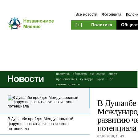
Все новости
Фотолента
Колон
[ i ]
Политика
Общест
Происшествия
Культура
политика
общество
экономика
спорт
Новости
происшествия
культура
наука
RSS
свежие новости
В Душанбе 
Междунаро
развитию ч
В Душанбе пройдет Международный
форум по развитию человеческого
потенциала
потенциала
07.06.2018, 15:49