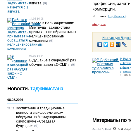
профессии, занят
августа
(0)
коммерции.
Источник:
http://avesta.tj
14.05 16:08
Работа в Великобритании:
обсудить
Минтруда Таджикистана
призывает не обращаться к
нелицензированным
На главную Яндек
компаниям
(0)
08.05 14:44
Р. Врбе
В Душанбе в очередной раз
«Остав
обсудят закон «О СМИ»
(0)
туберку
прошло
05.06 1
Новости.
Таджикистана
08.08.2026
Воспитание и традиционные
22:12
ценности в цифровую эпоху
обсудили на Международном
Материалы по т
симпозиуме «Создавая
будущее»
(0)
О чем еще
22.12.17, 15:51