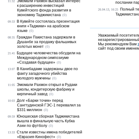
Эмомали Рахмон высказал интерес
11:32
послании па
к расширению инвестиций
Полный те
26.04.13, 16:25
Кувейтского фонда развития в
Таджикистан
экономику Таджикистана
(0)
В Кувейте состоялась презентация
09:33
книги «Таджики» на арабском
языке
(0)
Уважаемый посетитель,
Граждан Пакистана задержали в
08:35
незарегистрированный
Душанбе за продажу фальшивых
Мы рекомендуем Вам
золотых монет
(0)
сайт под своим именем
Будущее человечества обсудили на
21:41
Международном симпозиуме
«Создавая будущее»
(0)
В Канибадаме задержаны двое по
13:07
факту загадочного убийства
молодого мужчины
(0)
Эмомали Рахмон открыл в Рудаки
11:05
школы, кондитерскую фабрику и
кирпичный завод
(0)
Долг «Барки точик» перед
10:03
Сангтудинской ГЭС-1 перевалил за
$331 миллион
(0)
Юношеская сборная Таджикистана
09:59
вышла в финальную часть Кубка
Азии по футболу
(0)
Стали известны имена победителей
13:33
«Евразия-Кинофест»
(0)