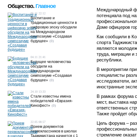
Общество.
Главное
Международный фо
05.11 22:12
потенциала под н
Воспитание и
профессионального
традиционные ценности в
Доме офицеров го
цифровую эпоху обсудили
на Международном
Как сообщили в Ко
симпозиуме «Создавая
будущее»
(0)
спорта Таджикиста
являются молодеж
труда, миграции и
04.11 21:41
республики.
Будущее человечества
обсудили на
В мероприятии при
Международном
специалисты разли
симпозиуме «Создавая
будущее»
(0)
исследователи, ак
иностранные экспе
24.10 13:33
В рамках форума с
Стали известны имена
победителей «Евразия-
мест, выставка на
Кинофест»
(0)
ответственных стр
Также пройдет обр
22.05 08:57
Цель форума – ра
Прием документов
профессиональных
первоклассников в школах
стремление оказат
Таджикистана начнется с 1