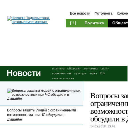
Все новости
Фотолента
Колон
[ i ]
Политика
Общест
Происшествия
Культура
политика
общество
экономика
спорт
Новости
происшествия
культура
наука
RSS
свежие новости
Вопросы за
ограничен
возможност
Вопросы защиты людей с ограниченными
возможностями при ЧС обсудили в
обсудили в
Душанбе
14.05.2018, 13:46