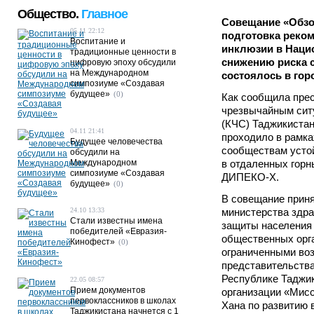
Общество.
Главное
Совещание «Обзор
05.11 22:12
подготовка реко
Воспитание и
инклюзии в Наци
традиционные ценности в
снижению риска 
цифровую эпоху обсудили
на Международном
состоялось в гор
симпозиуме «Создавая
будущее»
(0)
Как сообщила прес
чрезвычайным сит
(КЧС) Таджикиста
04.11 21:41
проходило в рамка
Будущее человечества
сообществам усто
обсудили на
Международном
в отдаленных горн
симпозиуме «Создавая
ДИПЕКО-Х.
будущее»
(0)
В совещание приня
24.10 13:33
министерства здра
Стали известны имена
защиты населения 
победителей «Евразия-
общественных орг
Кинофест»
(0)
ограниченными во
представительства
Республике Таджи
22.05 08:57
Прием документов
организации «Мисс
первоклассников в школах
Хана по развитию в
Таджикистана начнется с 1