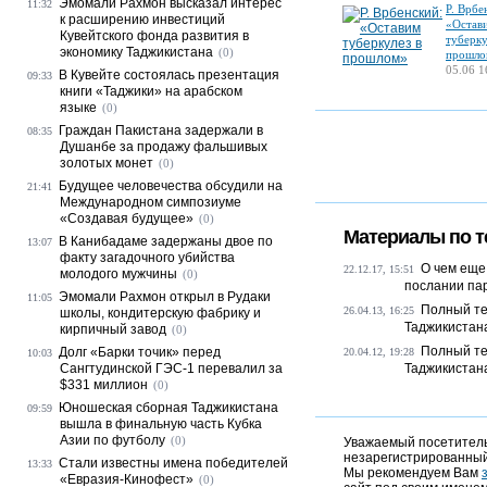
Эмомали Рахмон высказал интерес
11:32
Р. Врбе
к расширению инвестиций
«Остав
Кувейтского фонда развития в
туберку
экономику Таджикистана
(0)
прошло
05.06 1
В Кувейте состоялась презентация
09:33
книги «Таджики» на арабском
языке
(0)
Граждан Пакистана задержали в
08:35
Душанбе за продажу фальшивых
золотых монет
(0)
Будущее человечества обсудили на
21:41
Международном симпозиуме
«Создавая будущее»
(0)
Материалы по т
В Канибадаме задержаны двое по
13:07
факту загадочного убийства
О чем еще
22.12.17, 15:51
молодого мужчины
(0)
послании па
Эмомали Рахмон открыл в Рудаки
11:05
Полный те
26.04.13, 16:25
школы, кондитерскую фабрику и
Таджикистан
кирпичный завод
(0)
Полный те
Долг «Барки точик» перед
20.04.12, 19:28
10:03
Сангтудинской ГЭС-1 перевалил за
Таджикистан
$331 миллион
(0)
Юношеская сборная Таджикистана
09:59
вышла в финальную часть Кубка
Азии по футболу
(0)
Уважаемый посетитель,
незарегистрированный
Стали известны имена победителей
13:33
Мы рекомендуем Вам
«Евразия-Кинофест»
(0)