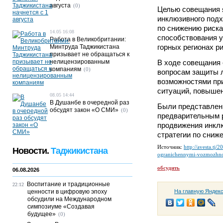
августа
(0)
Целью совещания 
инклюзивного под
по снижению риска
14.05 16:08
способствования у
Работа в Великобритании:
горных регионах р
Минтруда Таджикистана
призывает не обращаться к
нелицензированным
В ходе совещания
компаниям
(0)
вопросам защиты 
возможностями пр
ситуаций, повышен
08.05 14:44
В Душанбе в очередной раз
Были представлен
обсудят закон «О СМИ»
(0)
предварительным 
продвижения инкл
стратегии по сниж
Источник:
http://avesta.tj/
Новости.
Таджикистана
ogranichennymi-vozmozhnos
обсудить
06.08.2026
Воспитание и традиционные
22:12
ценности в цифровую эпоху
На главную Яндек
обсудили на Международном
симпозиуме «Создавая
будущее»
(0)