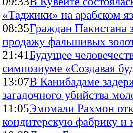
09:33
В Кувейте состоялас
«Таджики» на арабском я
08:35
Граждан Пакистана 
продажу фальшивых золо
21:41
Будущее человечест
симпозиуме «Создавая бу
13:07
В Канибадаме задер
загадочного убийства мо
11:05
Эмомали Рахмон отк
кондитерскую фабрику и 