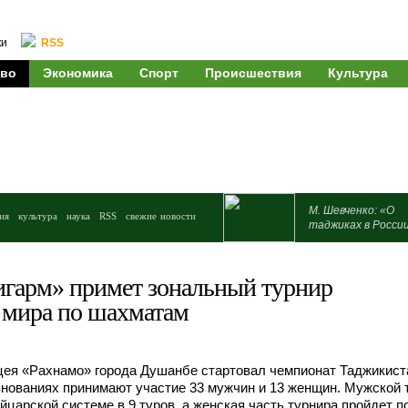
ки
RSS
во
Экономика
Спорт
Происшествия
Культура
М. Шевченко: «О
ия
культура
наука
RSS
свежие новости
таджиках в Росси
гарм» примет зональный турнир
 мира по шахматам
цея «Рахнамо» города Душанбе стартовал чемпионат Таджикист
нованиях принимают участие 33 мужчин и 13 женщин. Мужской 
йцарской системе в 9 туров, а женская часть турнира пройдет п