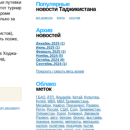
ые путевки
Популярные
тот турнир
новости Таджикистана
Кроме
все новости
вчера
сегодня
олько за
Архив
истов),
новостей
ть позже,
Декабрь 2025 (1)
Июнь 2025 (1)
Февраль 2025 (1)
в Ходжа-
Ноябрь 2024 (5)
ид,
Октябрь 2024 (6)
Сентябрь 2024 (1)
Показать / скрыть весь архив
Облако
меток
ГБАО
,
ДТП
,
Душанбе
,
Китай
,
Культура
,
Куляб
,
МВД
,
МВД Таджикистана
,
Мегафон
,
Навруз
,
Президент
,
Рахмон
,
ому пассажиру
Рогун
,
Россия
,
США
,
Согд
,
Таджикистан
,
Узбекистан
,
Хорог
,
Худжанд
,
Эмомали
Рахмон
,
авто
,
бензин
,
бизнес
,
выставка
,
граница
,
конкурс
,
мигранты
,
миграция
,
налоги
,
политика
,
праздник
,
пытки
,
сотрудничество
,
спорт
,
суд
,
туризм
,