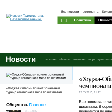
Все новости
Фотолента
Колон
[ i ]
Политика
Общест
Новости
политика
общество
экономика
спорт
происшеств
«Ходжа-Оби
чемпионата
«Ходжа-Обигарм» примет зональный
турнир чемпионата мира по шахматам
12.05.2015, 11:12
В актовом зале ли
Общество.
Главное
шахматам. В сорев
проводится по шве
05.11 22:12