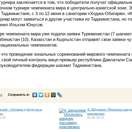
турнира заключается в том, что победители получат официальн
рочном турнире чемпионата мира в центрально-азиатской зоне. Э
 Таджикистане, с 3 по 12 июня в санатории «Ходжа-Обигарм». «
рнир могут заявиться и другие участники из Таджикистана, но т
омнил Ильхом Юнусов.
ре чемпионата мира уже подали заявки Туркменистан (7 шахмат
збекистан (10). Казахстан и Кыргызстан отправят свои заявки чу
 национальных чемпионатов.
 что проведение зональных соревнований мирового чемпионата 
 свой личный контроль вице-премьер республики Давлатали Са
 руководителем федерации шахмат Таджикистана.
са
Сохранить в:
нский: «Оставим туберкулез в
А. Шералиев: Объяснить кажд
м»
невозможно
6:50
05.06 16:53