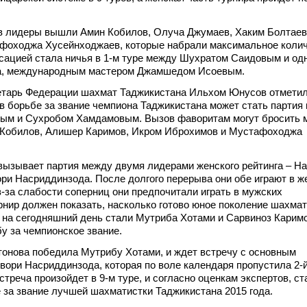
 в лидеры вышли Амин Кобилов, Олуча Джумаев, Хаким Болтаев
фоходжа Хусейнходжаев, которые набрали максимальное коли
нсацией стала ничья в 1-м туре между Шухратом Саидовым и од
а, международным мастером Джамшедом Исоевым.
етарь Федерации шахмат Таджикистана Ильхом Юнусов отметил
 борьбе за звание чемпиона Таджикистана может стать партия
м и Сухробом Хамдамовым. Вызов фаворитам могут бросить 
Кобилов, Алишер Каримов, Икром Иброхимов и Мустафоходжа
вызывает партия между двумя лидерами женского рейтинга – Н
ри Насриддинзода. После долгого перерыва они обе играют в ж
з-за слабости соперниц они предпочитали играть в мужских
рнир должен показать, насколько готово юное поколение шахмат
 на сегодняшний день стали Мутриба Хотами и Сарвиноз Карим
у за чемпионское звание.
тонова победила Мутрибу Хотами, и ждет встречу с основным
вори Насриддинзода, которая по воле календаря пропустила 2-й
треча произойдет в 9-м туре, и согласно оценкам экспертов, ст
 за звание лучшей шахматистки Таджикистана 2015 года.