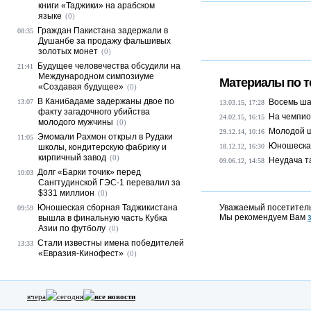
книги «Таджики» на арабском
языке
(0)
Граждан Пакистана задержали в
08:35
Душанбе за продажу фальшивых
золотых монет
(0)
Будущее человечества обсудили на
21:41
Международном симпозиуме
Материалы по т
«Создавая будущее»
(0)
В Канибадаме задержаны двое по
Восемь ша
13:07
13.03.15, 17:28
факту загадочного убийства
На чемпио
24.02.15, 16:15
молодого мужчины
(0)
Молодой ш
29.12.14, 10:16
Эмомали Рахмон открыл в Рудаки
11:05
Юношеская
школы, кондитерскую фабрику и
18.12.12, 16:30
кирпичный завод
(0)
Неудача т
09.06.12, 14:58
Долг «Барки точик» перед
10:03
Сангтудинской ГЭС-1 перевалил за
$331 миллион
(0)
Юношеская сборная Таджикистана
Уважаемый посетитель
09:59
Мы рекомендуем Вам
вышла в финальную часть Кубка
Азии по футболу
(0)
Стали известны имена победителей
13:33
«Евразия-Кинофест»
(0)
вчера
сегодня
все новости