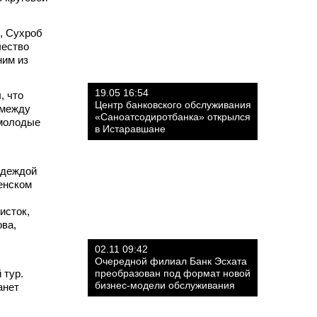
, Сухроб
чество
ним из
19.05 16:54
, что
Центр банковского обслуживания
 между
«Саноатсодиротбанка» открылся
молодые
в Истаравшане
адеждой
енском
исток,
ова,
02.11 09:42
Очередной филиал Банк Эсхата
 тур.
преобразован под формат новой
бизнес-модели обслуживания
анет