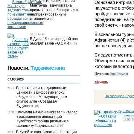
Работа в Великобритании:
Основная интрига 
Минтруда Таджикистана
на участие в отбо
призывает не обращаться к
пройдет впервые в
нелицензированным
компаниям
победителей, на ту
(0)
свой счет», - нап
В зональном турни
08.05 14:44
В Душанбе в очередной раз
Афганистан (4) и У
обсудят закон «О СМИ»
(0)
после проведения
Следует отметить,
Обигарме взял под
который является
Новости.
Таджикистана
Источник:
http://news.tj
07.08.2026
обсудить
Воспитание и традиционные
22:12
ценности в цифровую эпоху
На главную Яндек
обсудили на Международном
симпозиуме «Создавая
будущее»
(0)
Р. Врбе
Эмомали Рахмон высказал интерес
11:32
прошло
к расширению инвестиций
05.06 1
Кувейтского фонда развития в
экономику Таджикистана
(0)
В Кувейте состоялась презентация
09:33