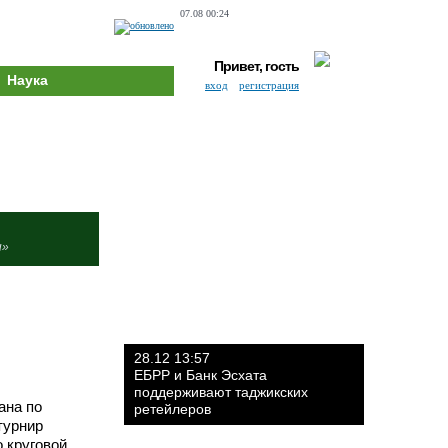
07.08 00:24
Привет, гость
Наука
вход
регистрация
и»
28.12 13:57
ЕБРР и Банк Эсхата
поддерживают таджикских
ана по
ретейлеров
турнир
о круговой