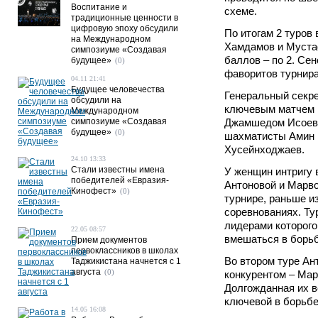
Воспитание и
схеме.
традиционные ценности в
цифровую эпоху обсудили
По итогам 2 туров
на Международном
Хамдамов и Муста
симпозиуме «Создавая
баллов – по 2. Се
будущее»
(0)
фаворитов турнир
04.11 21:41
Будущее человечества
Генеральный секр
обсудили на
ключевым матчем в
Международном
симпозиуме «Создавая
Джамшедом Исоевы
будущее»
(0)
шахматисты Амин 
Хусейнходжаев.
24.10 13:33
Стали известны имена
У женщин интригу 
победителей «Евразия-
Антоновой и Марво
Кинофест»
(0)
турнире, раньше и
соревнованиях. Ту
лидерами которого
22.05 08:57
вмешаться в борьб
Прием документов
первоклассников в школах
Во втором туре Ан
Таджикистана начнется с 1
августа
(0)
конкурентом – Мар
Долгожданная их вс
ключевой в борьбе
14.05 16:08