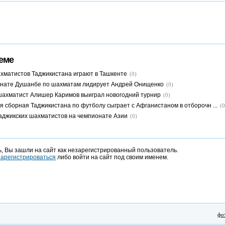
еме
хматистов Таджикистана играют в Ташкенте
(0)
нате Душанбе по шахматам лидирует Андрей Онищенко
(0)
ахматист Алишер Каримов выиграл новогодний турнир
(0)
 сборная Таджикистана по футболу сыграет с Афганистаном в отборочн ...
(0
аджикских шахматистов на чемпионате Азии
(0)
, Вы зашли на сайт как незарегистрированный пользователь.
зарегистрироваться
либо войти на сайт под своим именем.
фо