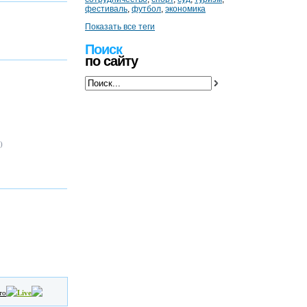
фестиваль
,
футбол
,
экономика
Показать все теги
Поиск
по сайту
)
то
Live