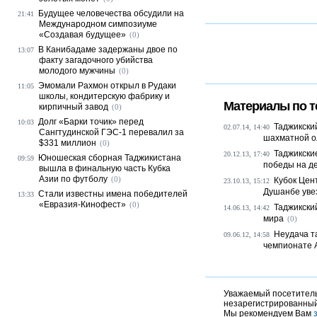
Будущее человечества обсудили на
21:41
Международном симпозиуме
«Создавая будущее»
(0)
В Канибадаме задержаны двое по
13:07
факту загадочного убийства
молодого мужчины
(0)
Эмомали Рахмон открыл в Рудаки
11:05
школы, кондитерскую фабрику и
Материалы по т
кирпичный завод
(0)
Долг «Барки точик» перед
10:03
Таджикски
02.07.14, 14:40
Сангтудинской ГЭС-1 перевалил за
шахматной 
$331 миллион
(0)
Таджикски
20.12.13, 17:40
Юношеская сборная Таджикистана
09:59
победы на д
вышла в финальную часть Кубка
Азии по футболу
(0)
Кубок Цен
23.10.13, 15:12
Душанбе уве
Стали известны имена победителей
13:33
«Евразия-Кинофест»
(0)
Таджикски
14.06.13, 14:42
мира
(0)
Неудача т
09.06.12, 14:58
чемпионате 
Уважаемый посетитель,
незарегистрированный
Мы рекомендуем Вам