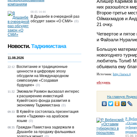
Алишер Каримов вы
них разошёлся миро
08.05 14:44
Второе-третье мес
В Душанбе в очередной раз
Оймахмадов и Анд
обсудят закон «О СМИ»
(0)
21 очку.
Четвертое и пятое
и Файзали Нуралие
Новости.
Таджикистана
Большую материал
новогоднего турни
11.08.2026
любитель Толиб Ми
объявила ему благ
Воспитание и традиционные
22:12
ценности в цифровую эпоху
Источник:
http://news.tj
обсудили на Международном
симпозиуме «Создавая
обсудить
будущее»
(0)
Эмомали Рахмон высказал интерес
11:32
к расширению инвестиций
На главную Яндек
Кувейтского фонда развития в
экономику Таджикистана
(0)
В Кувейте состоялась презентация
09:33
книги «Таджики» на арабском
Р. Врбе
языке
(0)
«Остав
Граждан Пакистана задержали в
туберку
08:35
Душанбе за продажу фальшивых
прошло
05.06 1
золотых монет
(0)