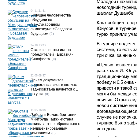
Молодой шахмати
новогодний турнир
04.11 21:41
шахмат Душанбе.
Будущее человечества
обсудили на
Как сообщил гене
Международном
Юнусов, в турнире
симпозиуме «Создавая
будущее»
турах приняли уча
(0)
В турнире подсчет
24.10 13:33
системе, то есть 
Стали известны имена
победителей «Евразия-
три очка, за ничью
Кинофест»
(0)
«Целью новшества 
рассказал И. Юнусо
22.05 08:57
традиционному мет
Прием документов
победу и 0,5 очка 
первоклассников в школах
привести к такой 
Таджикистана начнется с 1
могли бы между со
августа
(0)
вничью. Отрыв лид
новой системе ничь
14.05 16:08
договаривающиеся
Работа в Великобритании:
случае не полочка
Минтруда Таджикистана
турнире было заф
призывает не обращаться к
исходов».
нелицензированным
компаниям
(0)