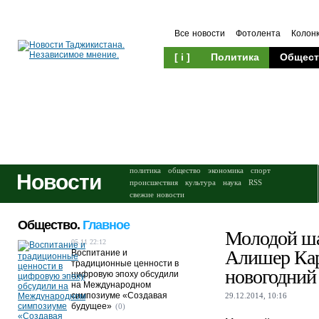
Все новости
Фотолента
Колон
[ i ]
Политика
Общест
Происшествия
Культура
политика
общество
экономика
спорт
Новости
происшествия
культура
наука
RSS
свежие новости
Общество.
Главное
Молодой ш
05.11 22:12
Алишер Ка
Воспитание и
традиционные ценности в
новогодний
цифровую эпоху обсудили
на Международном
симпозиуме «Создавая
29.12.2014, 10:16
будущее»
(0)