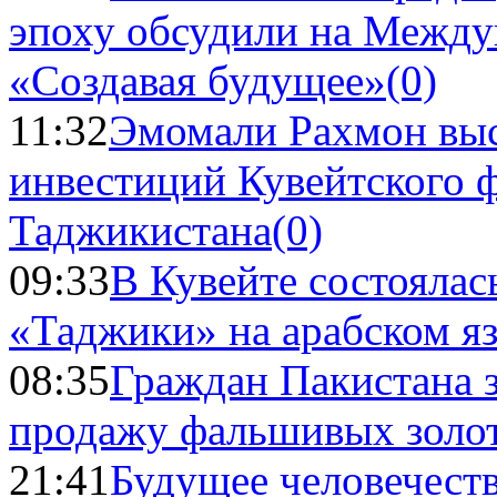
эпоху обсудили на Межд
«Создавая будущее»
(0)
11:32
Эмомали Рахмон выс
инвестиций Кувейтского ф
Таджикистана
(0)
09:33
В Кувейте состоялас
«Таджики» на арабском я
08:35
Граждан Пакистана 
продажу фальшивых золо
21:41
Будущее человечест