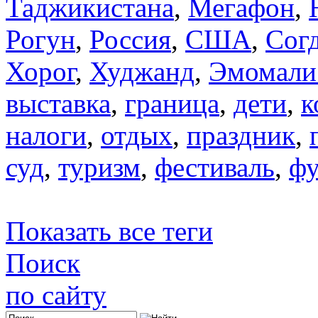
Таджикистана
,
Мегафон
,
Рогун
,
Россия
,
США
,
Сог
Хорог
,
Худжанд
,
Эмомали
выставка
,
граница
,
дети
,
к
налоги
,
отдых
,
праздник
,
суд
,
туризм
,
фестиваль
,
фу
Показать все теги
Поиск
по сайту