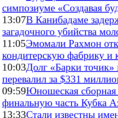
симпозиуме «Создавая бу
13:07
В Канибадаме задер
загадочного убийства мо
11:05
Эмомали Рахмон отк
кондитерскую фабрику и 
10:03
Долг «Барки точик»
перевалил за $331 миллио
09:59
Юношеская сборная
финальную часть Кубка А
13:33
Стали известны имен