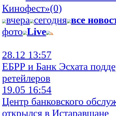
Кинофест»
(0)
вчера
сегодня
все новос
фото
Live
28.12 13:57
ЕБРР и Банк Эсхата подд
ретейлеров
19.05 16:54
Центр банковского обслу
открылся в Истаравшане