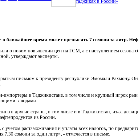
таджиках в России»
 в ближайшее время может превысить 7 сомони за литр. Неф
 о новом повышении цен на ГСМ, а с наступлением сезона сб
чной, утверждают эксперты.
тым письмом к президенту республики Эмомали Рахмону. Они 
.
нии-импортеры в Таджикистане, в том числе и крупный игрок ры
ающими заводами.
ина в другие страны, в том числе и в Таджикистан, из-за дефиц
нефтепродуктов из России.
 с учетом растаможивания и уплаты всех налогов, по предварит
7,30 сомони за один литр», - отмечается в письме.