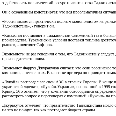
задействовать политический ресурс правительства Таджикиста
Он с сожалением констатирует, что вся проблематичная ситуаци
«Россия является практически полным монополистом на рынке
Таджикистана», - говорит он.
«Казахстан поставляет в Таджикистан сжиженный газ в больших
производства. Туркменские условия поставки топлива достато
рынке», - поясняет Сафаров.
Экономисты не раз говорили о том, что Таджикистану следует
производителе топлива.
Экономист Фаррух Джуракулов считает, что если российское т
компании, а нескольких. В качестве примера он приводит ком
«Лукойл» распродал все свои АЗС в странах Европы. В конце
украинской «дочки», «Лукойл-Украина», основанной в 1999 го
Крыму. Это означает, что у компании освободились определён
рассмотреть вопрос о переговорах с компанией «Лукойл» на пре
Джуракулов отмечает, что правительство Таджикистана могло 
на это не пойдут, так как пострадает бюджет страны.