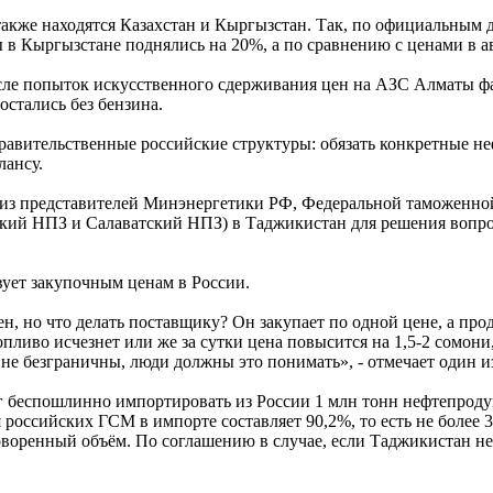
 также находятся Казахстан и Кыргызстан. Так, по официальны
в Кыргызстане поднялись на 20%, а по сравнению с ценами в ав
осле попыток искусственного сдерживания цен на АЗС Алматы фа
остались без бензина.
равительственные российские структуры: обязать конкретные 
лансу.
из представителей Минэнергетики РФ, Федеральной таможенной
ий НПЗ и Салаватский НПЗ) в Таджикистан для решения вопрос
ует закупочным ценам в России.
но что делать поставщику? Он закупает по одной цене, а прод
пливо исчезнет или же за сутки цена повысится на 1,5-2 сомони
не безграничны, люди должны это понимать», - отмечает один и
 беспошлинно импортировать из России 1 млн тонн нефтепродукт
я российских ГСМ в импорте составляет 90,2%, то есть не более
говоренный объём. По соглашению в случае, если Таджикистан н