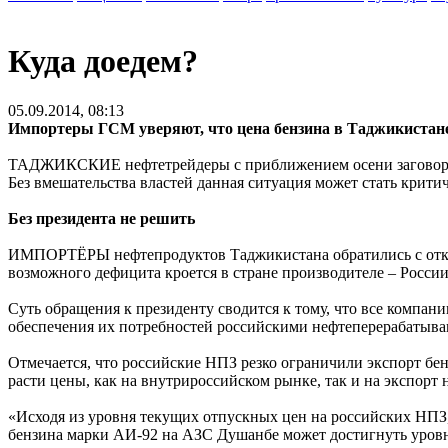
Куда доедем?
05.09.2014, 08:13
Импортеры ГСМ уверяют, что цена бензина в Таджикистане
ТАДЖИКСКИЕ нефтетрейдеры с приближением осени заговорили
Без вмешательства властей данная ситуация может стать крити
Без президента не решить
ИМПОРТЁРЫ нефтепродуктов Таджикистана обратились с откры
возможного дефицита кроется в стране производителе – России
Суть обращения к президенту сводится к тому, что все компа
обеспечения их потребностей российскими нефтеперерабатыв
Отмечается, что российские НПЗ резко ограничили экспорт бенз
расти цены, как на внутрироссийском рынке, так и на экспорт 
«Исходя из уровня текущих отпускных цен на российских НПЗ,
бензина марки АИ-92 на АЗС Душанбе может достигнуть уровня 