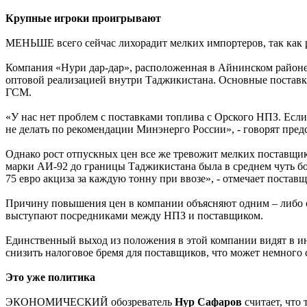
Крупные игроки проигрывают
МЕНЬШЕ всего сейчас лихорадит мелких импортеров, так как р
Компания «Нури дар-дар», расположенная в Айнинском районе,
оптовой реализацией внутри Таджикистана. Основные поставки
ГСМ.
«У нас нет проблем с поставками топлива с Орского НПЗ. Если
не делать по рекомендации Минэнерго России», - говорят пред
Однако рост отпускных цен все же тревожит мелких поставщик
марки АИ-92 до границы Таджикистана была в среднем чуть бо
75 евро акциза за каждую тонну при ввозе», - отмечает поставщ
Причину повышения цен в компании объясняют одним – либо с
выступают посредниками между НПЗ и поставщиком.
Единственный выход из положения в этой компании видят в инт
снизить налоговое бремя для поставщиков, что может немного с
Это уже политика
ЭКОНОМИЧЕСКИЙ обозреватель
Нур Сафаров
считает, что