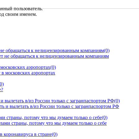
анный пользователь.
од своим именем.
 не обращаться к нелицензированным компаниям
(0)
московских аэропортах
(0)
0)
и вылетать в/из России только с загранпаспортом РФ
(0)
и страны, потому что мы думаем только о себе
(0)
в коронавируса в стране
(0)