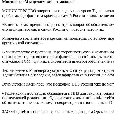
Минэнерго: Мы делаем всё возможное!
МИНИСТЕРСТВО энергетики и водных ресурсов Таджикистана н
проблемы с дефицитом кроется в самой России - повышение оп
«В письмах мы предлагаем рассмотреть вопрос об обязательно
что дефицит возник в самой России», - говорит источник.
Минэнерго возлагает все надежды на предстоящую встречу пр
критической ситуации.
В министерстве сетуют и на нерасторопность самих компаний-
предположить, что возникнет дефицит на российском рынке то
отпускают ГСМ - для них приоритетом является обеспечение вн
Тем не менее в Минэнерго уверяют, что ситуация под контролем
Таджикистана на заводах и, задекларировав её в России, не о
Этим летом выяснилось, что несколько НПЗ России уже не могу
«Таджикский поставщик обращается в НПЗ для закупки топлива,
последующей реализации. Одна из таких компаний - «ФортеИнв
объяснить это невозможно», - говорит один из поставщиков Г
ЗАО «ФортеИнвест» является основным партнером Орского неф