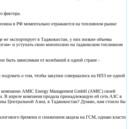
о фактора.
ензина в РФ моментально отражаются на топливном рынке
ще не экспортирует в Таджикистан, у них низкие объемы
ирогом» и уступать свою монополию на таджикском топливном
е быть зависимым от колебаний в одной стране -
ы подумать о том, чтобы закупки совершались на НПЗ не одной
кой компании AMIC Energy Management GmbH (AMIC) своей
и. В апреле компания продала принадлежащую ей сеть АЗС в
траны Центральной Азии, в Таджикистан? Думаю, нам стоило бы
алогового бремени и снижением акциза на ГСМ, однако власти