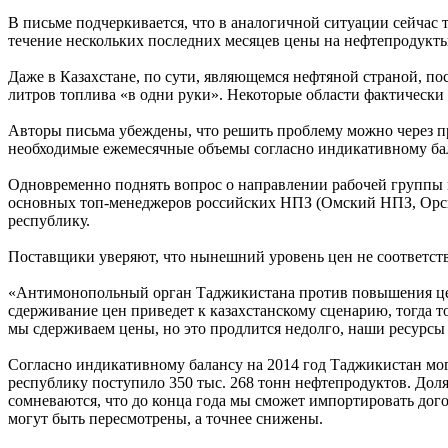
В письме подчеркивается, что в аналогичной ситуации сейчас
течение нескольких последних месяцев цены на нефтепродукты 
Даже в Казахстане, по сути, являющемся нефтяной страной, п
литров топлива «в одни руки». Некоторые области фактически 
Авторы письма убеждены, что решить проблему можно через п
необходимые ежемесячные объемы согласно индикативному ба
Одновременно поднять вопрос о направлении рабочей группы 
основных топ-менеджеров российских НПЗ (Омский НПЗ, Орск
республику.
Поставщики уверяют, что нынешний уровень цен не соответств
«Антимонопольный орган Таджикистана против повышения цен, 
сдерживание цен приведет к казахстанскому сценарию, тогда то
мы сдерживаем цены, но это продлится недолго, наши ресурсы 
Согласно индикативному балансу на 2014 год Таджикистан мог
республику поступило 350 тыс. 268 тонн нефтепродуктов. Дол
сомневаются, что до конца года мы сможет импортировать до
могут быть пересмотрены, а точнее снижены.