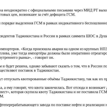
еоднократно с официальными письмами через МИД РТ выходило
товых цен, возникшее за счёт дефицита ГСМ.
м порядке выделения ГСМ в рамках индикативного беспошлинного
езидентов Таджикистана и России в рамках саммита ШОС в Душан
импортеров. «Когда произошла авария на одном из крупных НПЗ
плива, уже тогда импортёры должны были оперативно отреагиро
утреннего рынка», - говорит он.
 и будет решена, однако забывают сказать о том, что в России 
существляют поставок в Таджикистан.
т отпускать квотированные объёмы Таджикистану, так как их пр
 а ему говорят, что квота закончилась. Вот отсюда и возникае
ест», которая скупила квоту Таджикистана и не поставила ГСМ
СМ.
теперерабатывающего завода по поставке нефти и реализации 