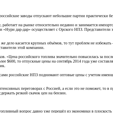
оссийские заводы отпускают небольшие партии практически без
 работает на рынке относительно недавно и занимается импорт
 «Нури дар-дар» осуществляет с Орского НПЗ. Представители эт
 же дело касается крупных объёмов, то тут проблем не избежать
ставители этой компании.
ов. «Цена российского топлива значительно повысилась за посл
лее $600, то отпускные цены на сентябрь 2014 года уже состав
ик.
ами российские НПЗ поднимают оптовые цены с учетом имеющег
енсивных переговорах с Россией, а если это не поможет, то в 
держать резкий скачок цен на бензин.
 топливный вопрос давно уже перешёл из экономики в плоскость