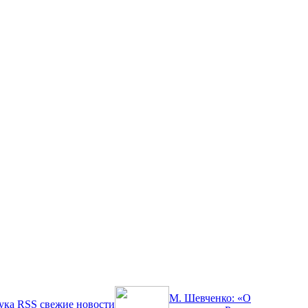
М. Шевченко: «О
ука
RSS
свежие новости