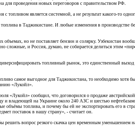
на для проведения новых переговоров с правительством РФ.
я с топливом является системной, а не результат какого-то одног
 топлива в Таджикистане. И любые изменения в производстве б
 объемах, но не поставляет бензин и солярку. Узбекистан вооб
чно сложные, и Россия, думаю, не собирается делиться этим «п
 диверсифицировать топливный рынок, это единственный выход н
опливо самое выгодное для Таджикистана, то необходимо хотя б
панию «Лукойл».
 июля «Лукойл» сообщил, что договорился о продаже австрийс
ду и владеющей на Украине около 240 АЗС и шестью нефтебазам
ные объёмы топлива, и почему бы ей не экспортировать его в с
дмет поставок в нашу страну», - считает он.
бы решить вопрос резкого скачка цен временным уменьшением н