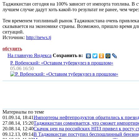
Таджикистан сегодня на 100% зависит от импорта топлива. В с
лучшем случае дадут хоть какой-то результат не ранее, чем чер
Тем временем топливный рынок Таджикистана очень привлекат
сказывается на экономике страны. Возможно, пришло время для
ситуаций.
Источник:
http://news.tj
обсудить
На главную Яндекса
Сохранить в:
Р. Врбенский: «Оставим туберкулез в прошлом»
05.06 16:50
Материалы по теме
01.09.14, 18:41
Импортеры нефтепродуктов обратились к прези
27.08.14, 15:20
Таджикистан сомневается, что сможет импортиров
20.08.14, 12:40
Скачок цен на российских НПЗ привел к росту с
09.12.13, 09:14
В Таджикистан поступил беспошлинный бензин