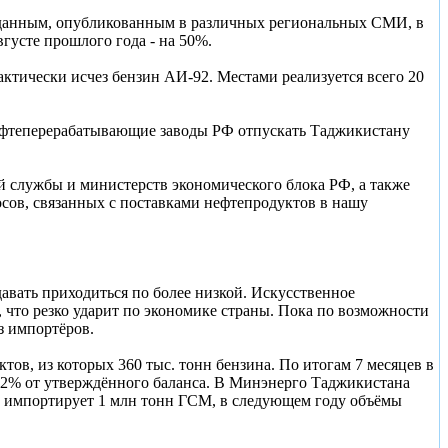
м данным, опубликованным в различных региональных СМИ, в
густе прошлого года - на 50%.
ктически исчез бензин АИ-92. Местами реализуется всего 20
нефтеперерабатывающие заводы РФ отпускать Таджикистану
 службы и министерств экономического блока РФ, а также
ов, связанных с поставками нефтепродуктов в нашу
авать приходиться по более низкой. Искусственное
, что резко ударит по экономике страны. Пока по возможности
з импортёров.
ов, из которых 360 тыс. тонн бензина. По итогам 7 месяцев в
 32% от утверждённого баланса. В Минэнерго Таджикистана
е импортирует 1 млн тонн ГСМ, в следующем году объёмы