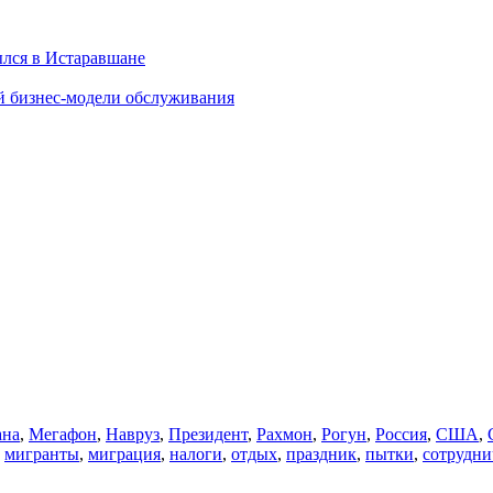
ылся в Истаравшане
й бизнес-модели обслуживания
ана
,
Мегафон
,
Навруз
,
Президент
,
Рахмон
,
Рогун
,
Россия
,
США
,
,
мигранты
,
миграция
,
налоги
,
отдых
,
праздник
,
пытки
,
сотрудни