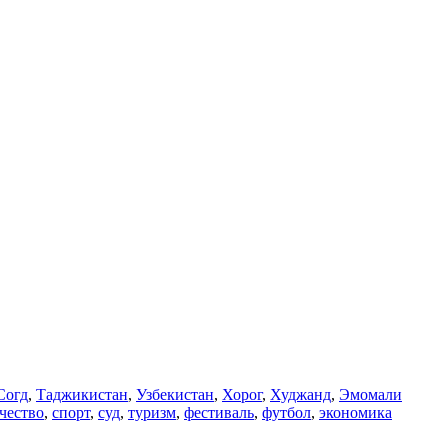
Согд
,
Таджикистан
,
Узбекистан
,
Хорог
,
Худжанд
,
Эмомали
чество
,
спорт
,
суд
,
туризм
,
фестиваль
,
футбол
,
экономика