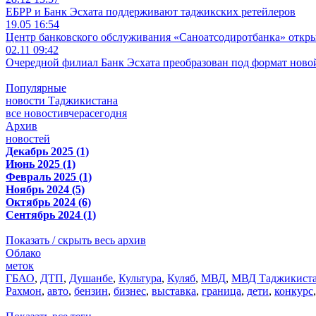
ЕБРР и Банк Эсхата поддерживают таджикских ретейлеров
19.05 16:54
Центр банковского обслуживания «Саноатсодиротбанка» откр
02.11 09:42
Очередной филиал Банк Эсхата преобразован под формат ново
Популярные
новости Таджикистана
все новости
вчера
сегодня
Архив
новостей
Декабрь 2025 (1)
Июнь 2025 (1)
Февраль 2025 (1)
Ноябрь 2024 (5)
Октябрь 2024 (6)
Сентябрь 2024 (1)
Показать / скрыть весь архив
Облако
меток
ГБАО
,
ДТП
,
Душанбе
,
Культура
,
Куляб
,
МВД
,
МВД Таджикист
Рахмон
,
авто
,
бензин
,
бизнес
,
выставка
,
граница
,
дети
,
конкурс