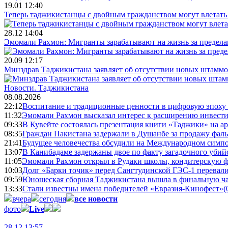
19.01 12:40
Теперь таджикистанцы с двойным гражданством могут влетать 
28.12 14:04
Эмомали Рахмон: Мигранты зарабатывают на жизнь за пределам
20.09 12:17
Минздрав Таджикистана заявляет об отсутствии новых штаммо
Новости.
Таджикистана
08.08.2026
22:12
Воспитание и традиционные ценности в цифровую эпоху
11:32
Эмомали Рахмон высказал интерес к расширению инвести
09:33
В Кувейте состоялась презентация книги «Таджики» на а
08:35
Граждан Пакистана задержали в Душанбе за продажу фал
21:41
Будущее человечества обсудили на Международном симпо
13:07
В Канибадаме задержаны двое по факту загадочного уби
11:05
Эмомали Рахмон открыл в Рудаки школы, кондитерскую 
10:03
Долг «Барки точик» перед Сангтудинской ГЭС-1 перевали
09:59
Юношеская сборная Таджикистана вышла в финальную ча
13:33
Стали известны имена победителей «Евразия-Кинофест»
(
вчера
сегодня
все новости
фото
Live
28.12 13:57