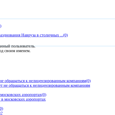
)
азднования Навруза в столичных ...
(0)
анный пользователь.
од своим именем.
 не обращаться к нелицензированным компаниям
(0)
московских аэропортах
(0)
0)