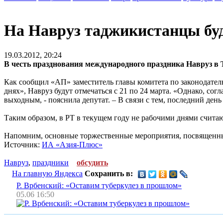
На Навруз таджикистанцы буд
19.03.2012, 20:24
В честь празднования международного праздника Навруз в
Как сообщил «АП» заместитель главы комитета по законодате
днях», Навруз будут отмечаться с 21 по 24 марта. «Однако, со
выходным, - пояснила депутат. – В связи с тем, последний день
Таким образом, в РТ в текущем году не рабочими днями считают
Напомним, основные торжественные мероприятия, посвященные Н
Источник:
ИА «Азия-Плюс»
Навруз
,
праздники
обсудить
На главную Яндекса
Сохранить в:
Р. Врбенский: «Оставим туберкулез в прошлом»
05.06 16:50