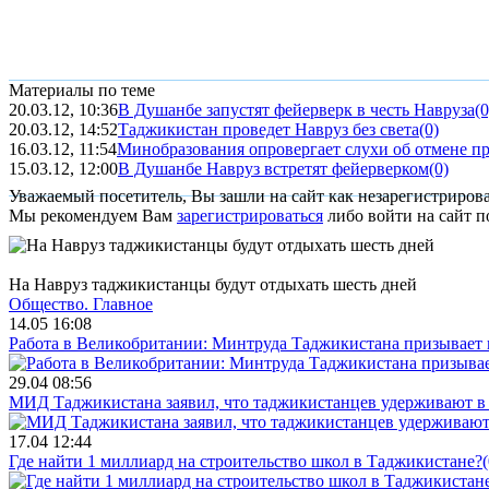
Материалы по теме
20.03.12, 10:36
В Душанбе запустят фейерверк в честь Навруза
(0
20.03.12, 14:52
Таджикистан проведет Навруз без света
(0)
16.03.12, 11:54
Минобразования опровергает слухи об отмене пр
15.03.12, 12:00
В Душанбе Навруз встретят фейерверком
(0)
Уважаемый посетитель, Вы зашли на сайт как незарегистриров
Мы рекомендуем Вам
зарегистрироваться
либо войти на сайт п
На Навруз таджикистанцы будут отдыхать шесть дней
Общество.
Главное
14.05 16:08
Работа в Великобритании: Минтруда Таджикистана призывает
29.04 08:56
МИД Таджикистана заявил, что таджикистанцев удерживают в 
17.04 12:44
Где найти 1 миллиард на строительство школ в Таджикистане?
(