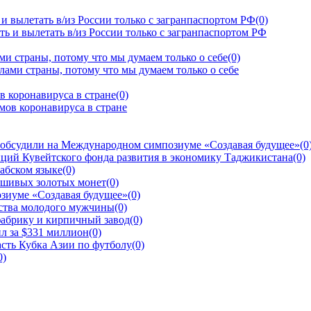
и вылетать в/из России только с загранпаспортом РФ
(0)
и страны, потому что мы думаем только о себе
(0)
в коронавируса в стране
(0)
 обсудили на Международном симпозиуме «Создавая будущее»
(0
ций Кувейтского фонда развития в экономику Таджикистана
(0)
рабском языке
(0)
ьшивых золотых монет
(0)
зиуме «Создавая будущее»
(0)
йства молодого мужчины
(0)
фабрику и кирпичный завод
(0)
л за $331 миллион
(0)
сть Кубка Азии по футболу
(0)
0)