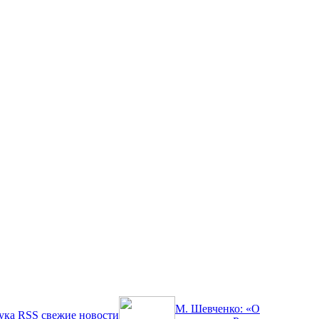
М. Шевченко: «О
ука
RSS
свежие новости