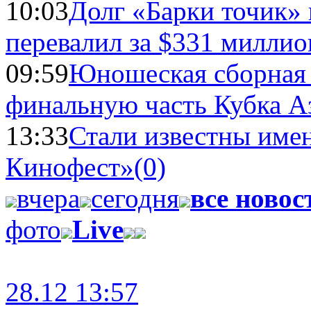
10:03
Долг «Барки точик»
перевалил за $331 миллио
09:59
Юношеская сборная
финальную часть Кубка А
13:33
Стали известны имен
Кинофест»
(0)
вчера
сегодня
все новос
фото
Live
28.12 13:57