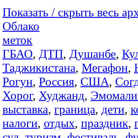
Показать / скрыть весь ар
Облако
меток
ГБАО
,
ДТП
,
Душанбе
,
Ку
Таджикистана
,
Мегафон
,
Рогун
,
Россия
,
США
,
Сог
Хорог
,
Худжанд
,
Эмомали
выставка
,
граница
,
дети
,
к
налоги
,
отдых
,
праздник
,
суд
,
туризм
,
фестиваль
,
фу