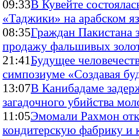
09:33
В Кувейте состоялас
«Таджики» на арабском я
08:35
Граждан Пакистана 
продажу фальшивых золо
21:41
Будущее человечест
симпозиуме «Создавая бу
13:07
В Канибадаме задер
загадочного убийства мо
11:05
Эмомали Рахмон отк
кондитерскую фабрику и 