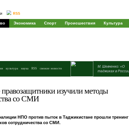
ки
RSS
во
Экономика
Спорт
Происшествия
Культура
М. Шевченко: «О
ия
культура
наука
RSS
свежие новости
таджиках в Росси
 правозащитники изучили методы
ства со СМИ
оалиции НПО против пыток в Таджикистане прошли тренинг
ов сотрудничества со СМИ.