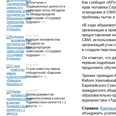
Как сообщил «АП» 
Воспитание и
традиционные ценности в
прав человека Сер
цифровую эпоху обсудили
освещению в СМИ, 
на Международном
проблемы пыток и 
симпозиуме «Создавая
будущее»
(0)
«В ходе образоват
организации и про
предоставления ин
04.11 21:41
СМИ, использовани
Будущее человечества
обсудили на
организаций-участ
Международном
и создали персона
симпозиуме «Создавая
будущее»
(0)
Он отметил, что д
первым подобным 
24.10 13:33
продолжить обучен
Стали известны имена
победителей «Евразия-
Тренинг проведен 
Кинофест»
(0)
Reform Internatio
Европейского Союз
гражданского обще
22.05 08:57
Прием документов
образовательно-п
первоклассников в школах
журналистики «Тад
Таджикистана начнется с 1
августа
(0)
Справка:
Коалици
объединить усилия