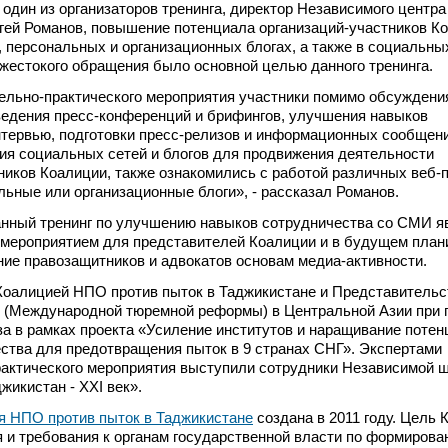
один из организаторов тренинга, директор Независимого центр
гей Романов, повышение потенциала организаций-участников К
персональных и организационных блогах, а также в социальны
жестокого обращения было основной целью данного тренинга.
ельно-практического мероприятия участники помимо обсуждени
ведения пресс-конференций и брифингов, улучшения навыков
тервью, подготовки пресс-релизов и информационных сообщен
я социальных сетей и блогов для продвижения деятельности
ников Коалиции, также ознакомились с работой различных веб
льные или организационные блоги», - рассказал Романов.
анный тренинг по улучшению навыков сотрудничества со СМИ я
мероприятием для представителей Коалиции и в будущем план
ие правозащитников и адвокатов основам медиа-активности.
Коалицией НПО против пыток в Таджикистане и Представительс
nal (Международной тюремной реформы) в Центральной Азии при
а в рамках проекта «Усиление институтов и наращивание потен
ства для предотвращения пыток в 9 странах СНГ». Экспертами
рактического мероприятия выступили сотрудники Независимой 
жикистан - XXI век».
я НПО против пыток в Таджикистане
создана в 2011 году. Цель 
 и требования к органам государственной власти по формиров