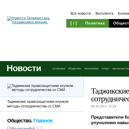
Все новости
Фотолента
Колон
[ i ]
Политика
Общест
Новости
политика
общество
экономика
спорт
происшеств
Таджикские
сотрудниче
Таджикские правозащитники изучили
методы сотрудничества со СМИ
09.10.2013, 15:54
Представители К
Общество.
Главное
улучшению навык
05.11 22:12