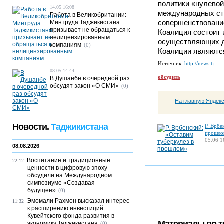
политики «нулевой
14.05 16:08
международных ста
Работа в Великобритании:
совершенствование
Минтруда Таджикистана
призывает не обращаться к
Коалиция состоит 
нелицензированным
осуществляющих д
компаниям
(0)
Коалиции являются
Источник:
http://news.tj
08.05 14:44
обсудить
В Душанбе в очередной раз
обсудят закон «О СМИ»
(0)
На главную Яндек
Новости.
Таджикистана
Р. Врбе
прошло
05.06 1
08.08.2026
Воспитание и традиционные
22:12
ценности в цифровую эпоху
обсудили на Международном
симпозиуме «Создавая
будущее»
(0)
Эмомали Рахмон высказал интерес
11:32
к расширению инвестиций
Кувейтского фонда развития в
экономику Таджикистана
(0)