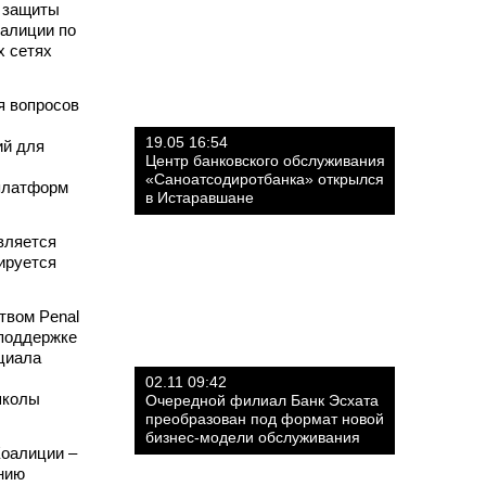
а защиты
оалиции по
х сетях
я вопросов
19.05 16:54
ий для
Центр банковского обслуживания
«Саноатсодиротбанка» открылся
-платформ
в Истаравшане
вляется
ируется
твом Penal
 поддержке
циала
02.11 09:42
школы
Очередной филиал Банк Эсхата
преобразован под формат новой
бизнес-модели обслуживания
Коалиции –
анию