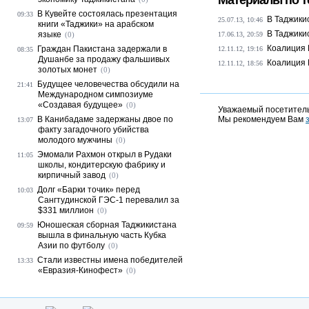
Материалы по т
В Кувейте состоялась презентация
09:33
В Таджики
25.07.13, 10:46
книги «Таджики» на арабском
В Таджики
языке
(0)
17.06.13, 20:59
Коалиция 
Граждан Пакистана задержали в
12.11.12, 19:16
08:35
Душанбе за продажу фальшивых
Коалиция 
12.11.12, 18:56
золотых монет
(0)
Будущее человечества обсудили на
21:41
Международном симпозиуме
«Создавая будущее»
(0)
Уважаемый посетитель
В Канибадаме задержаны двое по
Мы рекомендуем Вам
13:07
факту загадочного убийства
молодого мужчины
(0)
Эмомали Рахмон открыл в Рудаки
11:05
школы, кондитерскую фабрику и
кирпичный завод
(0)
Долг «Барки точик» перед
10:03
Сангтудинской ГЭС-1 перевалил за
$331 миллион
(0)
Юношеская сборная Таджикистана
09:59
вышла в финальную часть Кубка
Азии по футболу
(0)
Стали известны имена победителей
13:33
«Евразия-Кинофест»
(0)