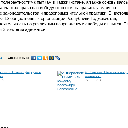
 толерантности» к пыткам в Таджикистане, а также основываясь
ндартах права на свободу от пыток, направить усилия на
 законодательства и правоприменительной практики. В настоя
из 12 общественных организаций Республики Таджикистан,
еятельность по различным направлениям свободы от пыток. П
 2 коллегии адвокатов.
са
Сохранить в:
нский: «Оставим туберкулез в
А. Шералиев: Объяснить кажд
м»
невозможно
6:50
05.06 16:53