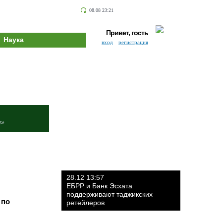
08.08 23:21
Привет, гость
Наука
вход
регистрация
и»
28.12 13:57
ЕБРР и Банк Эсхата
поддерживают таджикских
 по
ретейлеров