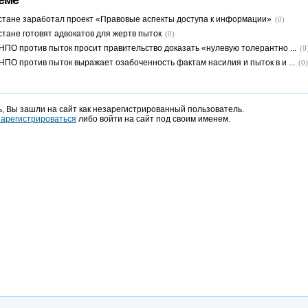
еме
стане заработал проект «Правовые аспекты доступа к информации»
(0)
стане готовят адвокатов для жертв пыток
(0)
НПО против пыток просит правительство доказать «нулевую толерантно ...
(0
НПО против пыток выражает озабоченность фактам насилия и пыток в и ...
(0)
, Вы зашли на сайт как незарегистрированный пользователь.
зарегистрироваться
либо войти на сайт под своим именем.