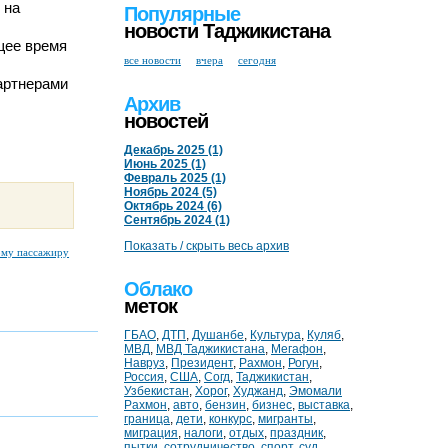
 на
Популярные
новости Таджикистана
щее время
все новости
вчера
сегодня
артнерами
Архив
новостей
Декабрь 2025 (1)
Июнь 2025 (1)
Февраль 2025 (1)
Ноябрь 2024 (5)
Октябрь 2024 (6)
Сентябрь 2024 (1)
Показать / скрыть весь архив
ому пассажиру
Облако
меток
ГБАО
,
ДТП
,
Душанбе
,
Культура
,
Куляб
,
МВД
,
МВД Таджикистана
,
Мегафон
,
Навруз
,
Президент
,
Рахмон
,
Рогун
,
Россия
,
США
,
Согд
,
Таджикистан
,
Узбекистан
,
Хорог
,
Худжанд
,
Эмомали
Рахмон
,
авто
,
бензин
,
бизнес
,
выставка
,
граница
,
дети
,
конкурс
,
мигранты
,
миграция
,
налоги
,
отдых
,
праздник
,
пытки
,
сотрудничество
,
спорт
,
суд
,