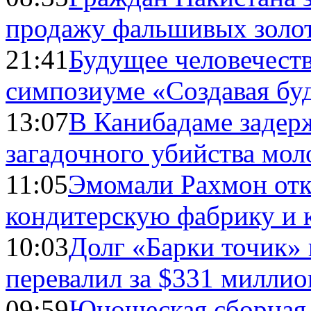
продажу фальшивых золо
21:41
Будущее человечест
симпозиуме «Создавая бу
13:07
В Канибадаме задер
загадочного убийства мо
11:05
Эмомали Рахмон отк
кондитерскую фабрику и 
10:03
Долг «Барки точик»
перевалил за $331 миллио
09:59
Юношеская сборная