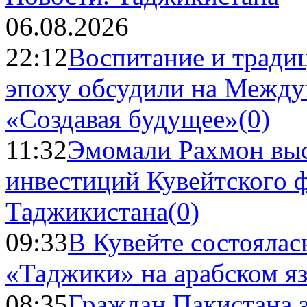
06.08.2026
22:12
Воспитание и тради
эпоху обсудили на Межд
«Создавая будущее»
(0)
11:32
Эмомали Рахмон выс
инвестиций Кувейтского ф
Таджикистана
(0)
09:33
В Кувейте состоялас
«Таджики» на арабском я
08:35
Граждан Пакистана 