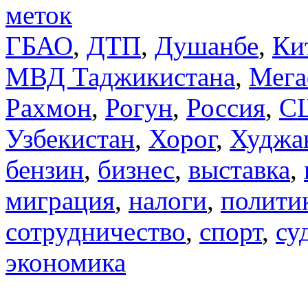
меток
ГБАО
,
ДТП
,
Душанбе
,
Ки
МВД Таджикистана
,
Мега
Рахмон
,
Рогун
,
Россия
,
С
Узбекистан
,
Хорог
,
Худжа
бензин
,
бизнес
,
выставка
,
миграция
,
налоги
,
полити
сотрудничество
,
спорт
,
су
экономика