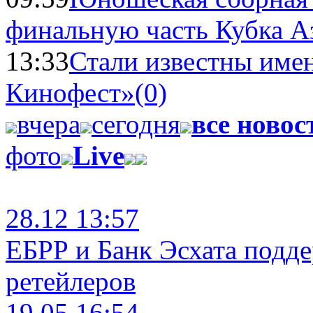
финальную часть Кубка А
13:33
Стали известны имен
Кинофест»
(0)
вчера
сегодня
все новос
фото
Live
28.12 13:57
ЕБРР и Банк Эсхата подд
ретейлеров
19.05 16:54