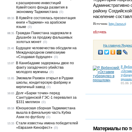
к расширению инвестиций
Административно 
Кувейтского фонда развития в
району Согдийской
экономику Таджикистана
(0)
население составл
В Кувейте состоялась презентация
09:33
книги «Таджики» на арабском
Источник:
http://news.tj
языке
(0)
обсудить
Граждан Пакистана задержали в
08:35
Душанбе за продажу фальшивых
золотых монет
(0)
На главную Яндек
Будущее человечества обсудили на
21:41
Международном симпозиуме
«Создавая будущее»
(0)
В Канибадаме задержаны двое по
13:07
Р. Врбе
факту загадочного убийства
«Остав
молодого мужчины
(0)
туберку
Эмомали Рахмон открыл в Рудаки
11:05
прошло
школы, кондитерскую фабрику и
05.06 1
кирпичный завод
(0)
Долг «Барки точик» перед
10:03
Сангтудинской ГЭС-1 перевалил за
$331 миллион
(0)
Юношеская сборная Таджикистана
09:59
вышла в финальную часть Кубка
Азии по футболу
(0)
Стали известны имена победителей
13:33
«Евразия-Кинофест»
Материалы по т
(0)