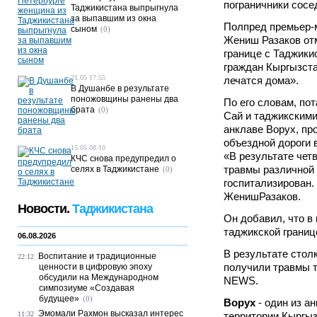
пограничники сосе
Таджикистана выпрыгнула
за выпавшим из окна
Полпред премьер-м
сыном
(0)
Жениш Разаков отм
границе с Таджики
граждан Кыргызст
21.05 17:55
лечатся дома».
В Душанбе в результате
поножовщины ранены два
По его словам, по
брата
(0)
Сай и таджикским
анклаве Ворух, пр
объездной дороги 
15.05 08:10
«В результате чет
КЧС снова предупредил о
травмы различной 
селях в Таджикистане
(0)
госпитализирован.
ЖенишРазаков.
Новости.
Таджикистана
Он добавил, что в
таджикской границ
06.08.2026
В результате стол
Воспитание и традиционные
22:12
получили травмы т
ценности в цифровую эпоху
обсудили на Международном
NEWS.
симпозиуме «Создавая
будущее»
(0)
Ворух
- один из а
Эмомали Рахмон высказал интерес
11:32
территории Кыргыз