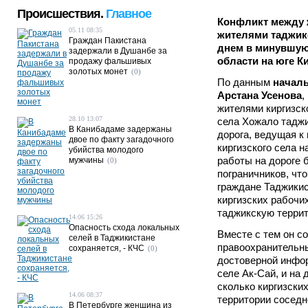
Происшествия.
Главное
Конфликт между 
05.11 08:35
жителями таджик
Граждан Пакистана
днем в минувшую
задержали в Душанбе за
области на юге К
продажу фальшивых
золотых монет
(0)
По данным
начал
Арстана Усенова
,
жителями киргизск
28.10 13:07
села Хожало таджи
В Канибадаме задержаны
дорога, ведущая к
двое по факту загадочного
киргизского села 
убийства молодого
работы на дороге 
мужчины
(0)
пограничников, чт
граждане Таджикис
киргизских рабочих
таджикскую террит
14.06 15:26
Опасность схода локальных
Вместе с тем он с
селей в Таджикистане
правоохранительн
сохраняется, - КЧС
(0)
достоверной инфор
селе Ак-Сай, и на
сколько киргизски
14.06 08:37
территории соседн
В Петербурге женщина из