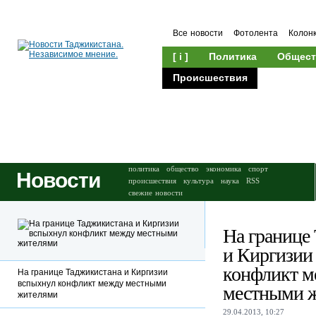
Все новости
Фотолента
Колон
[ i ]
Политика
Общест
Происшествия
Культура
политика
общество
экономика
спорт
Новости
происшествия
культура
наука
RSS
свежие новости
На границе
и Киргизии
конфликт м
На границе Таджикистана и Киргизии
вспыхнул конфликт между местными
местными 
жителями
29.04.2013, 10:27