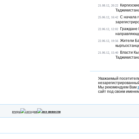
Киргизски
21.08.12, 20:22
Таджикистан
С начала 
25.06.12, 16:42
зарегистриро
Граждане 
22.06.12, 12:02
направляющи
Жители Ба
22.06.12, 19:56
кыргызстанце
Власти Кы
21.06.12, 15:40
Таджикистана
Уважаемый посетитель,
незарегистрированный
Мы рекомендуем Вам
сайт под своим именем
вчера
сегодня
все новости