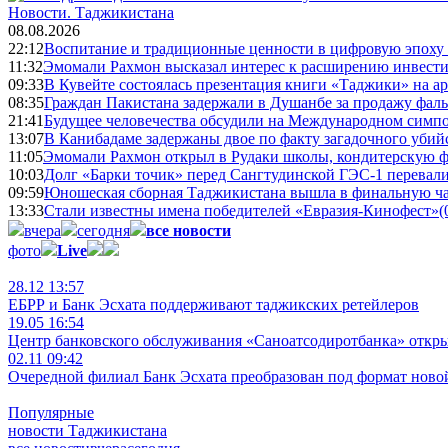
Новости.
Таджикистана
08.08.2026
22:12
Воспитание и традиционные ценности в цифровую эпоху
11:32
Эмомали Рахмон высказал интерес к расширению инвести
09:33
В Кувейте состоялась презентация книги «Таджики» на а
08:35
Граждан Пакистана задержали в Душанбе за продажу фал
21:41
Будущее человечества обсудили на Международном симпо
13:07
В Канибадаме задержаны двое по факту загадочного уби
11:05
Эмомали Рахмон открыл в Рудаки школы, кондитерскую 
10:03
Долг «Барки точик» перед Сангтудинской ГЭС-1 перевали
09:59
Юношеская сборная Таджикистана вышла в финальную ча
13:33
Стали известны имена победителей «Евразия-Кинофест»
(
вчера
сегодня
все новости
фото
Live
28.12 13:57
ЕБРР и Банк Эсхата поддерживают таджикских ретейлеров
19.05 16:54
Центр банковского обслуживания «Саноатсодиротбанка» откр
02.11 09:42
Очередной филиал Банк Эсхата преобразован под формат ново
Популярные
новости Таджикистана