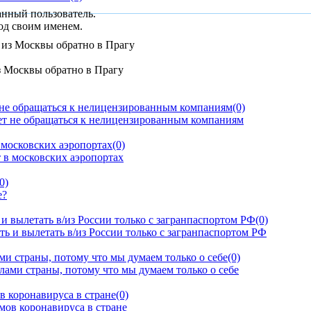
анный пользователь.
од своим именем.
з Москвы обратно в Прагу
 не обращаться к нелицензированным компаниям
(0)
московских аэропортах
(0)
0)
и вылетать в/из России только с загранпаспортом РФ
(0)
и страны, потому что мы думаем только о себе
(0)
в коронавируса в стране
(0)