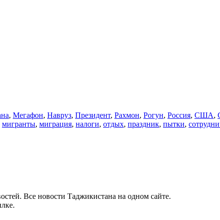
ана
,
Мегафон
,
Навруз
,
Президент
,
Рахмон
,
Рогун
,
Россия
,
США
,
,
мигранты
,
миграция
,
налоги
,
отдых
,
праздник
,
пытки
,
сотрудни
остей. Все новости Таджикистана на одном сайте.
лке.