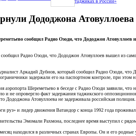
таджиках в России»
ернули Дододжона Атовуллоева
реметьево сообщил Радио Озоди, что Дододжон Атовуллоев н
сообщил Радио Озоди, что Дододжон Атовуллоев вышел из самол
рналист Аркадий Дубнов, который сообщил Радио Озоди, что Д
пограничники задержали его на паспортном контроле, при этом 
я аэропорта Шереметьево в беседе с Радио Озоди заявили, что
ло и не опровергло факт задержания таджикского оппозиционно
 что Дододжона Атовуллоева не задерживала российская полиция.
ги руз» и лидер движения Ватандор с конца 1992 года проживал
тельства Эмомали Рахмона, последнее время выступил с рядом 
есяц находился в различных странах Европы. Он и его родные у