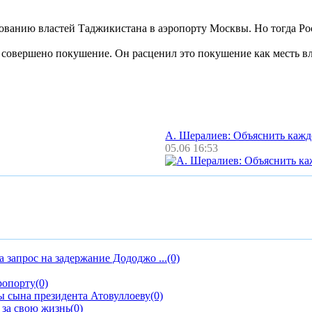
ованию властей Таджикистана в аэропорту Москвы. Но тогда Рос
 совершено покушение. Он расценил это покушение как месть вл
А. Шералиев: Объяснить каж
05.06 16:53
 запрос на задержание Дододжо ...
(0)
ропорту
(0)
бы сына президента Атовуллоеву
(0)
 за свою жизнь
(0)