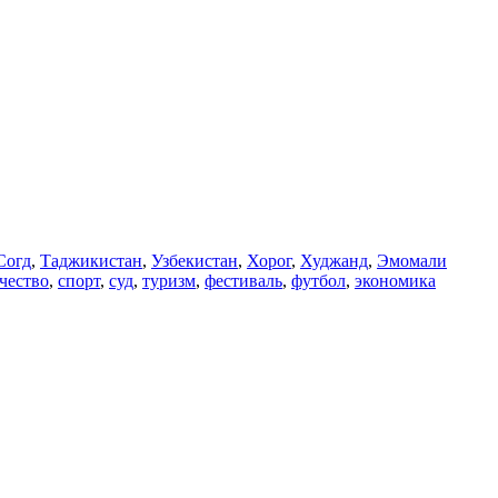
Согд
,
Таджикистан
,
Узбекистан
,
Хорог
,
Худжанд
,
Эмомали
чество
,
спорт
,
суд
,
туризм
,
фестиваль
,
футбол
,
экономика