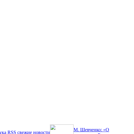
М. Шевченко: «О
ука
RSS
свежие новости