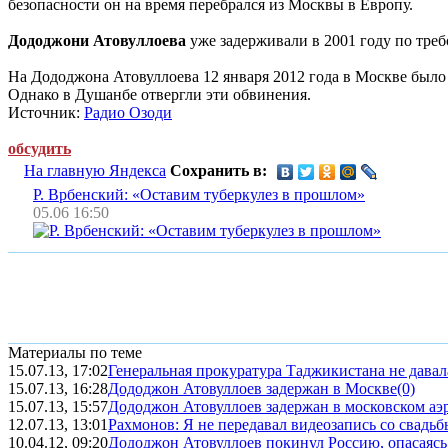
безопасности он на время перебрался из Москвы в Европу.
Дододжони Атовуллоева
уже задерживали в 2001 году по треб
На Дододжона Атовуллоева 12 января 2012 года в Москве было
Однако в Душанбе отвергли эти обвинения.
Источник:
Радио Озоди
обсудить
На главную Яндекса
Сохранить в:
Р. Врбенский: «Оставим туберкулез в прошлом»
05.06 16:50
Материалы по теме
15.07.13, 17:02
Генеральная прокуратура Таджикистана не давала
15.07.13, 16:28
Дододжон Атовуллоев задержан в Москве
(0)
15.07.13, 15:57
Дододжон Атовуллоев задержан в московском аэ
12.07.13, 13:01
Рахмонов: Я не передавал видеозапись со свадь
10.04.12, 09:20
Дододжон Атовуллоев покинул Россию, опасаясь