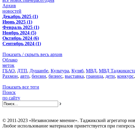
все новости
вчера
сегодня
Архив
новостей
Декабрь 2025 (1)
Июнь 2025 (1)
Февраль 2025 (1)
Ноябрь 2024 (5)
Октябрь 2024 (6)
Сентябрь 2024 (1)
Показать / скрыть весь архив
Облако
меток
ГБАО
,
ДТП
,
Душанбе
,
Культура
,
Куляб
,
МВД
,
МВД Таджикист
Рахмон
,
авто
,
бензин
,
бизнес
,
выставка
,
граница
,
дети
,
конкурс
Показать все теги
Поиск
по сайту
© 2011-2023 «Независимое мнение». Таджикский агрегатор нов
Любое использование материалов приветствуется при гиперссы