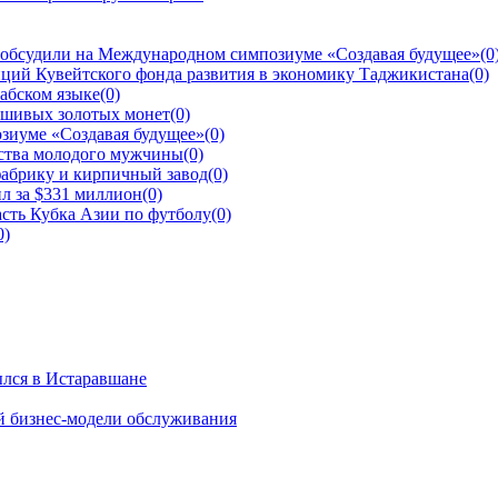
 обсудили на Международном симпозиуме «Создавая будущее»
(0
ций Кувейтского фонда развития в экономику Таджикистана
(0)
рабском языке
(0)
ьшивых золотых монет
(0)
зиуме «Создавая будущее»
(0)
йства молодого мужчины
(0)
фабрику и кирпичный завод
(0)
л за $331 миллион
(0)
сть Кубка Азии по футболу
(0)
0)
ылся в Истаравшане
й бизнес-модели обслуживания