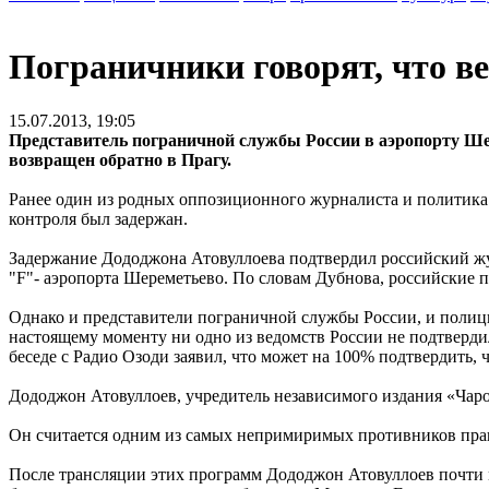
Пограничники говорят, что в
15.07.2013, 19:05
Представитель пограничной службы России в аэропорту Ше
возвращен обратно в Прагу.
Ранее один из родных оппозиционного журналиста и политика 
контроля был задержан.
Задержание Дододжона Атовуллоева подтвердил российский жу
"F"- аэропорта Шереметьево. По словам Дубнова, российские 
Однако и представители пограничной службы России, и полици
настоящему моменту ни одно из ведомств России не подтверди
беседе с Радио Озоди заявил, что может на 100% подтвердить,
Дододжон Атовуллоев, учредитель независимого издания «Чаро
Он считается одним из самых непримиримых противников прави
После трансляции этих программ Дододжон Атовуллоев почти м