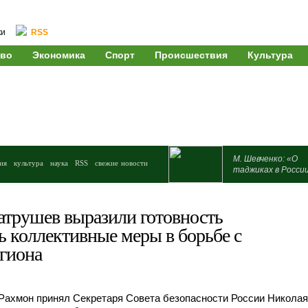
ки
RSS
во
Экономика
Спорт
Происшествия
Культура
М. Шевченко: «О
ия
культура
наука
RSS
свежие новости
таджиках в Росси
атрушев выразили готовность
ь коллективные меры в борьбе с
егиона
Рахмон принял Секретаря Совета безопасности России Николая