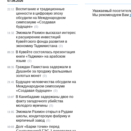
07.08.2026
Воспитание и традиционные
22:12
Уважаемый посетитель
ценности в цифровую эпоху
Мы рекомендуем Вам
обсудили на Международном
симпозиуме «Создавая
будущее»
(0)
Эмомали Рахмон высказал интерес
11:32
к расширению инвестиций
Кувейтского фонда развития в
экономику Таджикистана
(0)
В Кувейте состоялась презентация
09:33
книги «Таджики» на арабском
языке
(0)
Граждан Пакистана задержали в
08:35
Душанбе за продажу фальшивых
золотых монет
(0)
Будущее человечества обсудили на
21:41
Международном симпозиуме
«Создавая будущее»
(0)
В Канибадаме задержаны двое по
13:07
факту загадочного убийства
молодого мужчины
(0)
Эмомали Рахмон открыл в Рудаки
11:05
школы, кондитерскую фабрику и
кирпичный завод
(0)
Долг «Барки точик» перед
10:03