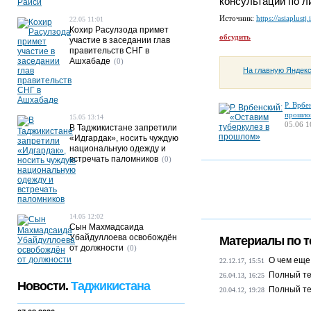
консультации по л
Источник:
https://asiaplustj.
22.05 11:01
Кохир Расулзода примет
обсудить
участие в заседании глав
правительств СНГ в
Ашхабаде
(0)
На главную Яндек
Р. Врбе
прошло
15.05 13:14
05.06 1
В Таджикистане запретили
«Идгардак», носить чуждую
национальную одежду и
встречать паломников
(0)
14.05 12:02
Сын Махмадсаида
Убайдуллоева освобождён
Материалы по т
от должности
(0)
О чем еще
22.12.17, 15:51
Полный те
26.04.13, 16:25
Новости.
Таджикистана
Полный те
20.04.12, 19:28