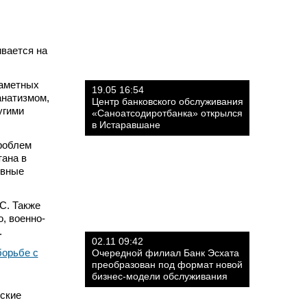
ивается на
заметных
19.05 16:54
анатизмом,
Центр банковского обслуживания
угими
«Саноатсодиротбанка» открылся
в Истаравшане
проблем
тана в
ивные
С. Также
, военно-
.
02.11 09:42
Очередной филиал Банк Эсхата
преобразован под формат новой
бизнес-модели обслуживания
нские