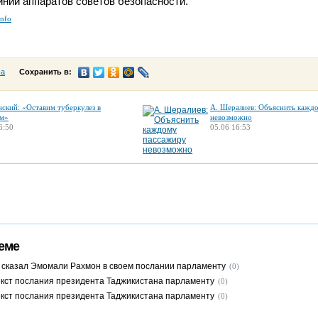
инии аппаратов советов безопасности.
info
са
Сохранить в:
нский: «Оставим туберкулез в
А. Шералиев: Объяснить кажд
м»
невозможно
6:50
05.06 16:53
еме
 сказал Эмомали Рахмон в своем послании парламенту
(0)
кст послания президента Таджикистана парламенту
(0)
кст послания президента Таджикистана парламенту
(0)