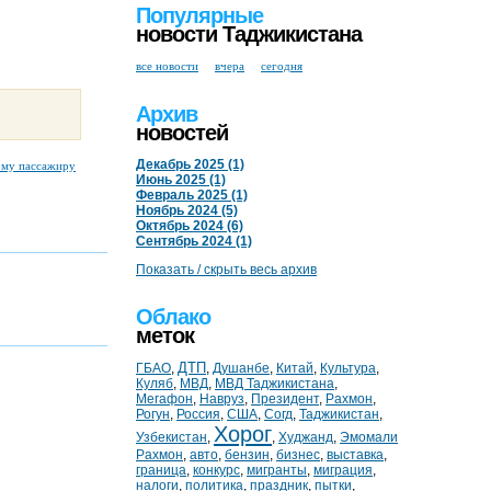
Популярные
новости Таджикистана
все новости
вчера
сегодня
Архив
новостей
Декабрь 2025 (1)
ому пассажиру
Июнь 2025 (1)
Февраль 2025 (1)
Ноябрь 2024 (5)
Октябрь 2024 (6)
Сентябрь 2024 (1)
Показать / скрыть весь архив
Облако
меток
ДТП
ГБАО
,
,
Душанбе
,
Китай
,
Культура
,
Куляб
,
МВД
,
МВД Таджикистана
,
Мегафон
,
Навруз
,
Президент
,
Рахмон
,
Рогун
,
Россия
,
США
,
Согд
,
Таджикистан
,
Хорог
Узбекистан
,
,
Худжанд
,
Эмомали
Рахмон
,
авто
,
бензин
,
бизнес
,
выставка
,
граница
,
конкурс
,
мигранты
,
миграция
,
налоги
,
политика
,
праздник
,
пытки
,