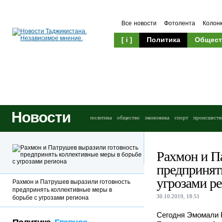
Все новости
Фотолента
Колон
[ i ]
Политика
Общест
Новости
политика
общество
экономика
спорт
происшеств
Рахмон и П
предпринят
угрозами р
Рахмон и Патрушев выразили готовность
предпринять коллективные меры в
30.10.2019, 18:51
борьбе с угрозами региона
Сегодня Эмомали 