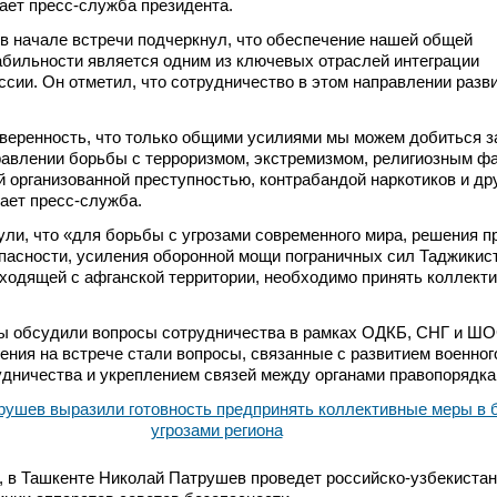
ает пресс-служба президента.
в начале встречи подчеркнул, что обеспечение нашей общей
абильности является одним из ключевых отраслей интеграции
ссии. Он отметил, что сотрудничество в этом направлении разв
веренность, что только общими усилиями мы можем добиться 
равлении борьбы с терроризмом, экстремизмом, религиозным ф
 организованной преступностью, контрабандой наркотиков и др
щает пресс-служба.
ли, что «для борьбы с угрозами современного мира, решения 
пасности, усиления оборонной мощи пограничных сил Таджикис
исходящей с афганской территории, необходимо принять коллект
ны обсудили вопросы сотрудничества в рамках ОДКБ, СНГ и ШО
ния на встрече стали вопросы, связанные с развитием военного
удничества и укреплением связей между органами правопорядка
я, в Ташкенте Николай Патрушев проведет российско-узбекиста