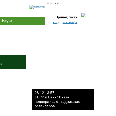
07.08 14:30
Привет, гость
Наука
вход
регистрация
и»
28.12 13:57
ЕБРР и Банк Эсхата
поддерживают таджикских
ретейлеров