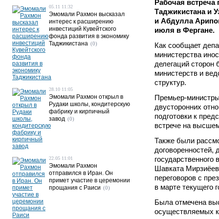
Рабочая встреча
05.11 11:32
Таджикистана и У
Эмомали Рахмон высказал
и Абдулла Арипов
интерес к расширению
инвестиций Кувейтского
июля в Фергане.
фонда развития в экономику
Таджикистана
(0)
Как сообщает деп
министерства инос
делегаций сторон
министерств и вед
структур.
28.10 11:05
Эмомали Рахмон открыл в
Премьер-министры
Рудаки школы, кондитерскую
двусторонних отно
фабрику и кирпичный
подготовки к пред
завод
(0)
встрече на высшем
Также были рассм
договоренностей, 
государственного 
22.05 11:01
Эмомали Рахмон
Шавката Мирзиёева
отправился в Иран. Он
переговоров с пр
примет участие в церемонии
в марте текущего г
прощания с Раиси
(0)
Была отмечена вы
осуществляемых к