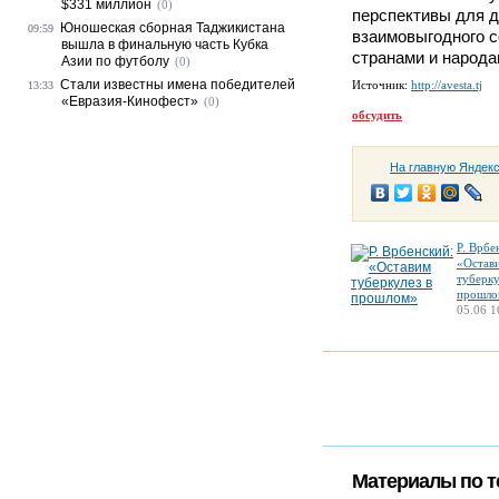
$331 миллион
(0)
перспективы для 
Юношеская сборная Таджикистана
09:59
взаимовыгодного 
вышла в финальную часть Кубка
странами и народа
Азии по футболу
(0)
Стали известны имена победителей
Источник:
http://avesta.tj
13:33
«Евразия-Кинофест»
(0)
обсудить
На главную Яндек
Р. Врбе
«Остав
туберку
прошло
05.06 1
Материалы по т