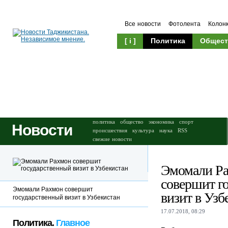
Все новости
Фотолента
Колон
[ i ]
Политика
Общест
Происшествия
Культура
политика
общество
экономика
спорт
Новости
происшествия
культура
наука
RSS
свежие новости
Эмомали Р
совершит г
Эмомали Рахмон совершит
визит в Узб
государственный визит в Узбекистан
17.07.2018, 08:29
Политика.
Главное