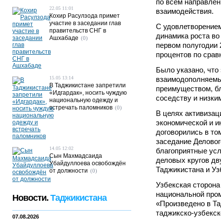
по всем направлен
22.05 11:01
взаимодействия.
Кохир Расулзода примет
участие в заседании глав
С удовлетворение
правительств СНГ в
динамика роста во
Ашхабаде
(0)
первом полугодии 2
процентов по срав
Было указано, что
15.05 13:14
взаимодополняемы
В Таджикистане запретили
преимуществом, б
«Идгардак», носить чуждую
соседству и низки
национальную одежду и
встречать паломников
(0)
В целях активизац
экономической и 
договорились в то
заседание Деловог
14.05 12:02
благоприятные усл
Сын Махмадсаида
деловых кругов дв
Убайдуллоева освобождён
Таджикистана и Уз
от должности
(0)
Узбекская сторона
национальной про
Новости.
Таджикистана
«Произведено в Та
таджикско-узбекск
07.08.2026