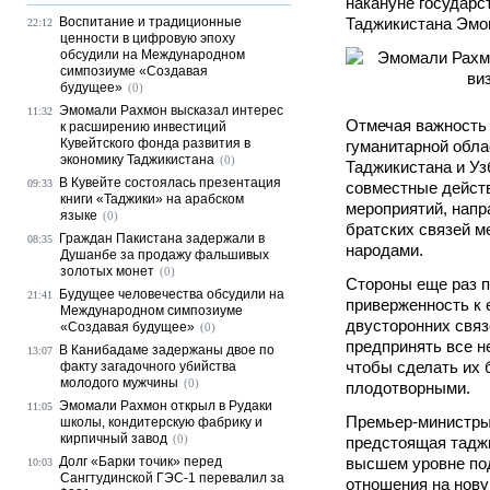
накануне государс
Воспитание и традиционные
Таджикистана Эмо
22:12
ценности в цифровую эпоху
обсудили на Международном
симпозиуме «Создавая
будущее»
(0)
Эмомали Рахмон высказал интерес
11:32
Отмечая важность 
к расширению инвестиций
Кувейтского фонда развития в
гуманитарной обла
экономику Таджикистана
(0)
Таджикистана и Уз
В Кувейте состоялась презентация
09:33
совместные дейст
книги «Таджики» на арабском
мероприятий, напр
языке
(0)
братских связей м
Граждан Пакистана задержали в
08:35
народами.
Душанбе за продажу фальшивых
золотых монет
(0)
Стороны еще раз 
Будущее человечества обсудили на
21:41
приверженность к
Международном симпозиуме
двусторонних связ
«Создавая будущее»
(0)
предпринять все н
В Канибадаме задержаны двое по
13:07
чтобы сделать их
факту загадочного убийства
молодого мужчины
(0)
плодотворными.
Эмомали Рахмон открыл в Рудаки
11:05
Премьер-министры
школы, кондитерскую фабрику и
кирпичный завод
(0)
предстоящая таджи
Долг «Барки точик» перед
высшем уровне по
10:03
Сангтудинской ГЭС-1 перевалил за
отношения на нову