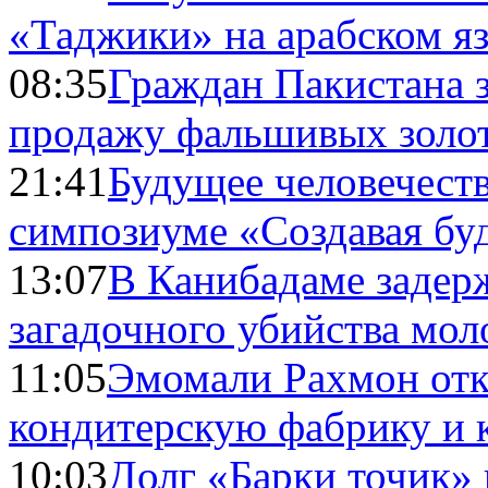
«Таджики» на арабском я
08:35
Граждан Пакистана 
продажу фальшивых золо
21:41
Будущее человечест
симпозиуме «Создавая бу
13:07
В Канибадаме задер
загадочного убийства мо
11:05
Эмомали Рахмон отк
кондитерскую фабрику и 
10:03
Долг «Барки точик»