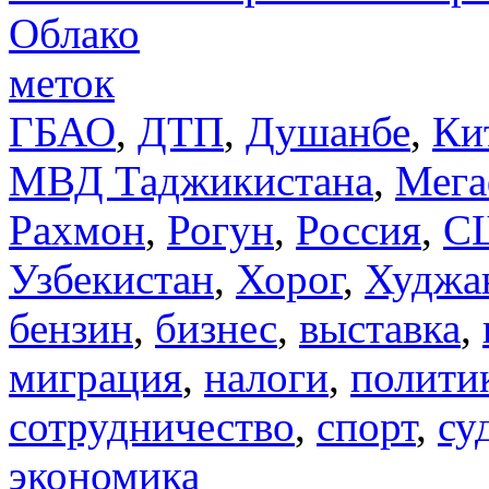
Облако
меток
ГБАО
,
ДТП
,
Душанбе
,
Ки
МВД Таджикистана
,
Мега
Рахмон
,
Рогун
,
Россия
,
С
Узбекистан
,
Хорог
,
Худжа
бензин
,
бизнес
,
выставка
,
миграция
,
налоги
,
полити
сотрудничество
,
спорт
,
су
экономика