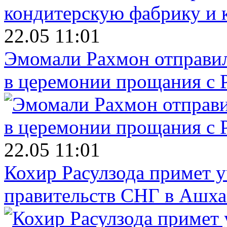
22.05 11:01
Эмомали Рахмон отправил
в церемонии прощания с 
22.05 11:01
Кохир Расулзода примет у
правительств СНГ в Ашха