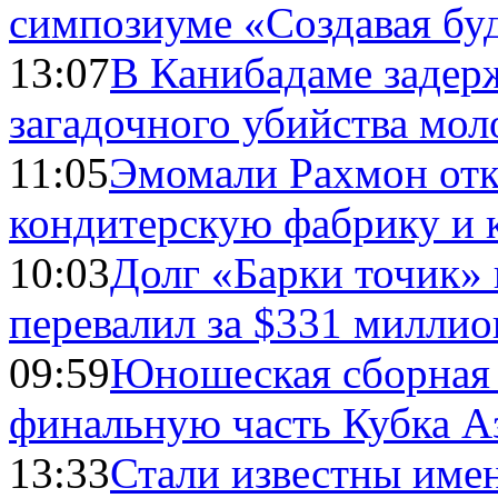
симпозиуме «Создавая бу
13:07
В Канибадаме задер
загадочного убийства мо
11:05
Эмомали Рахмон отк
кондитерскую фабрику и 
10:03
Долг «Барки точик»
перевалил за $331 миллио
09:59
Юношеская сборная
финальную часть Кубка А
13:33
Стали известны имен