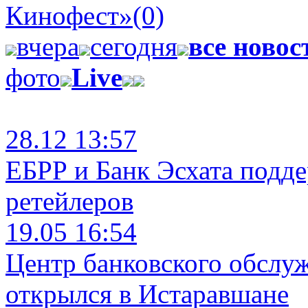
Кинофест»
(0)
вчера
сегодня
все новос
фото
Live
28.12 13:57
ЕБРР и Банк Эсхата подд
ретейлеров
19.05 16:54
Центр банковского обслу
открылся в Истаравшане