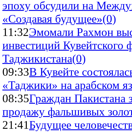
эпоху обсудили на Межд
«Создавая будущее»
(0)
11:32
Эмомали Рахмон выс
инвестиций Кувейтского ф
Таджикистана
(0)
09:33
В Кувейте состоялас
«Таджики» на арабском я
08:35
Граждан Пакистана 
продажу фальшивых золо
21:41
Будущее человечест