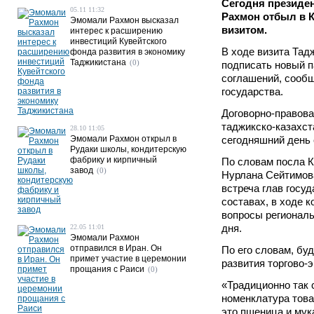
Сегодня президе
05.11 11:32
Рахмон отбыл в 
Эмомали Рахмон высказал
визитом.
интерес к расширению
инвестиций Кувейтского
В ходе визита Тад
фонда развития в экономику
Таджикистана
(0)
подписать новый 
соглашений, сооб
государства.
Договорно-правова
таджикско-казахст
28.10 11:05
Эмомали Рахмон открыл в
сегодняшний день 
Рудаки школы, кондитерскую
фабрику и кирпичный
По словам посла К
завод
(0)
Нурлана Сейтимова
встреча глав госу
составах, в ходе 
вопросы региональ
дня.
22.05 11:01
Эмомали Рахмон
отправился в Иран. Он
По его словам, бу
примет участие в церемонии
развития торгово-
прощания с Раиси
(0)
«Традиционно так 
номенклатура това
это пшеница и мука