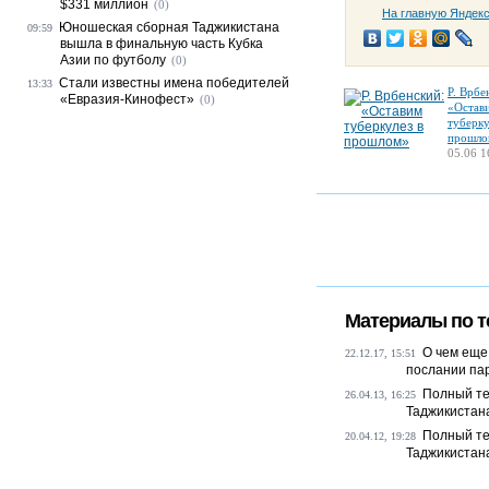
$331 миллион
(0)
На главную Яндек
Юношеская сборная Таджикистана
09:59
вышла в финальную часть Кубка
Азии по футболу
(0)
Стали известны имена победителей
13:33
Р. Врбе
«Евразия-Кинофест»
(0)
«Остав
туберку
прошло
05.06 1
Материалы по т
О чем еще
22.12.17, 15:51
послании па
Полный те
26.04.13, 16:25
Таджикистан
Полный те
20.04.12, 19:28
Таджикистан