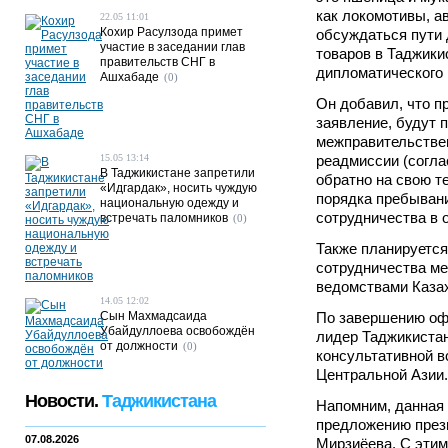
как локомотивы, а
22.05 11:01
Кохир Расулзода примет
обсуждаться пути
участие в заседании глав
товаров в Таджикис
правительств СНГ в
дипломатического 
Ашхабаде
(0)
Он добавил, что п
заявление, будут 
межправительстве
15.05 13:14
реадмиссии (согла
В Таджикистане запретили
обратно на свою т
«Идгардак», носить чуждую
порядка пребывани
национальную одежду и
сотрудничества в 
встречать паломников
(0)
Также планируетс
сотрудничества м
ведомствами Казах
14.05 12:02
Сын Махмадсаида
По завершению офи
Убайдуллоева освобождён
лидер Таджикистан
от должности
(0)
консультативной в
Центральной Азии.
Новости.
Таджикистана
Напомним, данная 
предложению през
07.08.2026
Мирзиёева. С этим