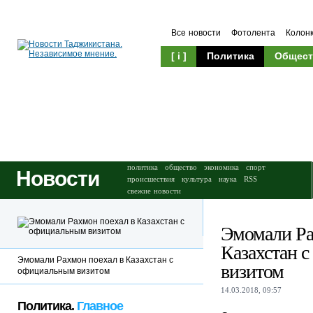
Все новости
Фотолента
Колон
[ i ]
Политика
Общест
Происшествия
Культура
политика
общество
экономика
спорт
Новости
происшествия
культура
наука
RSS
свежие новости
Эмомали Ра
Казахстан 
Эмомали Рахмон поехал в Казахстан с
визитом
официальным визитом
14.03.2018, 09:57
Политика.
Главное