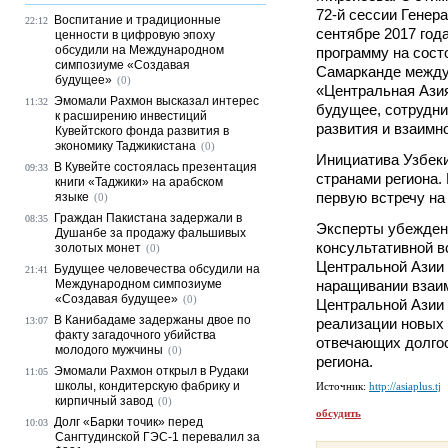
72-й сессии Гене
Воспитание и традиционные
22:12
сентябре 2017 года
ценности в цифровую эпоху
обсудили на Международном
программу на сост
симпозиуме «Создавая
Самарканде между
будущее»
(0)
«Центральная Ази
Эмомали Рахмон высказал интерес
11:32
будущее, сотрудни
к расширению инвестиций
развития и взаимн
Кувейтского фонда развития в
экономику Таджикистана
(0)
Инициатива Узбек
В Кувейте состоялась презентация
09:33
странами региона.
книги «Таджики» на арабском
первую встречу на
языке
(0)
Граждан Пакистана задержали в
08:35
Эксперты убежден
Душанбе за продажу фальшивых
консультативной в
золотых монет
(0)
Центральной Азии 
Будущее человечества обсудили на
21:41
Международном симпозиуме
наращивании взаи
«Создавая будущее»
(0)
Центральной Азии 
В Канибадаме задержаны двое по
13:07
реализации новых 
факту загадочного убийства
отвечающих долго
молодого мужчины
(0)
региона.
Эмомали Рахмон открыл в Рудаки
11:05
школы, кондитерскую фабрику и
Источник:
http://asiaplus.tj
кирпичный завод
(0)
обсудить
Долг «Барки точик» перед
10:03
Сангтудинской ГЭС-1 перевалил за