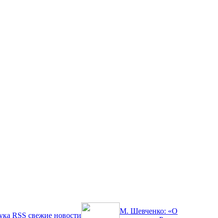
М. Шевченко: «О
ука
RSS
свежие новости