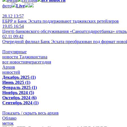
вчера
сегодня
все новости
фото
Live
28.12 13:57
ЕБРР и Банк Эсхата поддерживают таджикских ретейлеров
19.05 16:54
Центр банковского обслуживания «Саноатсодиротбанка» откр
02.11 09:42
Очередной филиал Банк Эсхата преобразован под формат ново
Популярные
новости Таджикистана
все новости
вчера
сегодня
Архив
новостей
Декабрь 2025 (1)
Июнь 2025 (1)
Февраль 2025 (1)
Ноябрь 2024 (5)
Октябрь 2024 (6)
Сентябрь 2024 (1)
Показать / скрыть весь архив
Облако
меток