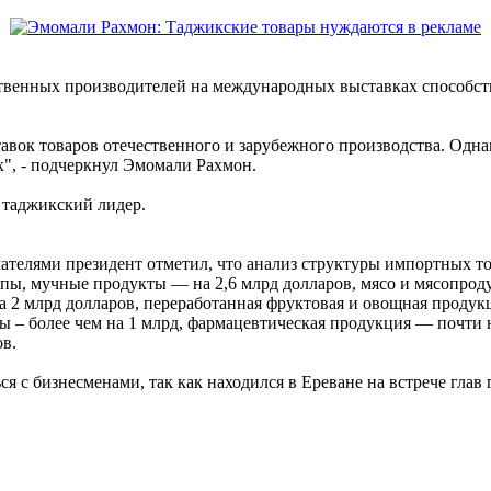
ественных производителей на международных выставках способс
тавок товаров отечественного и зарубежного производства. Одн
", - подчеркнул Эмомали Рахмон.
 таджикский лидер.
елями президент отметил, что анализ структуры импортных това
рупы, мучные продукты — на 2,6 млрд долларов, мясо и мясопрод
на 2 млрд долларов, переработанная фруктовая и овощная продук
 – более чем на 1 млрд, фармацевтическая продукция — почти на
в.
 с бизнесменами, так как находился в Ереване на встрече глав 