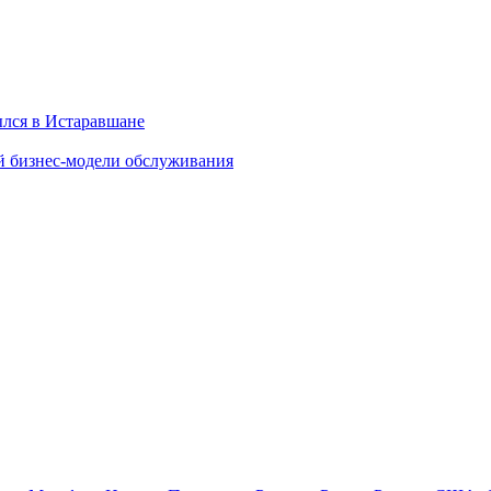
ылся в Истаравшане
й бизнес-модели обслуживания