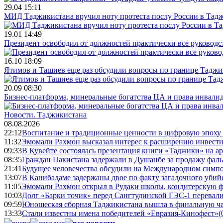
29.04 15:11
МИД Таджикистана вручил ноту протеста послу России в Тад
19.01 14:49
Президент освободил от должностей практически все руководс
16.10 18:09
Ятимов и Ташиев еще раз обсудили вопросы по границе Таджи
20.09 08:30
Бизнес-платформа, минеральные богатства ЦА и права инвалид
Новости.
Таджикистана
08.08.2026
22:12
Воспитание и традиционные ценности в цифровую эпоху
11:32
Эмомали Рахмон высказал интерес к расширению инвести
09:33
В Кувейте состоялась презентация книги «Таджики» на а
08:35
Граждан Пакистана задержали в Душанбе за продажу фал
21:41
Будущее человечества обсудили на Международном симпо
13:07
В Канибадаме задержаны двое по факту загадочного уби
11:05
Эмомали Рахмон открыл в Рудаки школы, кондитерскую 
10:03
Долг «Барки точик» перед Сангтудинской ГЭС-1 перевали
09:59
Юношеская сборная Таджикистана вышла в финальную ча
13:33
Стали известны имена победителей «Евразия-Кинофест»
(