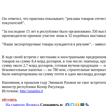
Он отметил, что практика показывает, "реклама товаров отеч
покупателей".
"За последние 15 лет в республике было организовано 350 выс
производители приняли участие лишь в 32 подобных выставках
"Наши экспортируемые товары нуждаются в рекламе", - заявил
В ходе своей встречи с местными и иностранными предпринимат
товаров на сумму 8,4 млрд долларов, в том числе: пшеница, к
сумму около 2,7 млрд долларов, готовая мучная продукция — 
безалкогольные напитки — на 780 млн, строительные материалы
были импортированы на сумму почти в один миллиард долларо
Напомним, в прошлом году Эмомали Рахмон не смог встретиться
министр республики Кохир Расулзода.
Источник:
http://asiaplus.tj
обсудить
На главную Яндекса
Сохранить в: