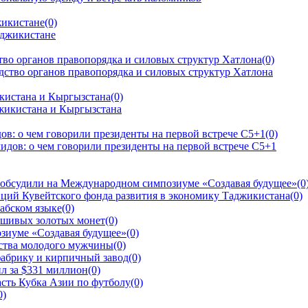
жикистане
(0)
тво органов правопорядка и силовых структур Хатлона
(0)
кистана и Кыргызстана
(0)
ов: о чем говорили президенты на первой встрече C5+1
(0)
 обсудили на Международном симпозиуме «Создавая будущее»
(0
ций Кувейтского фонда развития в экономику Таджикистана
(0)
рабском языке
(0)
ьшивых золотых монет
(0)
зиуме «Создавая будущее»
(0)
йства молодого мужчины
(0)
фабрику и кирпичный завод
(0)
л за $331 миллион
(0)
сть Кубка Азии по футболу
(0)
0)