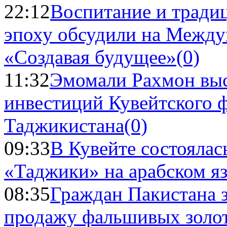
22:12
Воспитание и тради
эпоху обсудили на Межд
«Создавая будущее»
(0)
11:32
Эмомали Рахмон выс
инвестиций Кувейтского ф
Таджикистана
(0)
09:33
В Кувейте состоялас
«Таджики» на арабском я
08:35
Граждан Пакистана 
продажу фальшивых золо