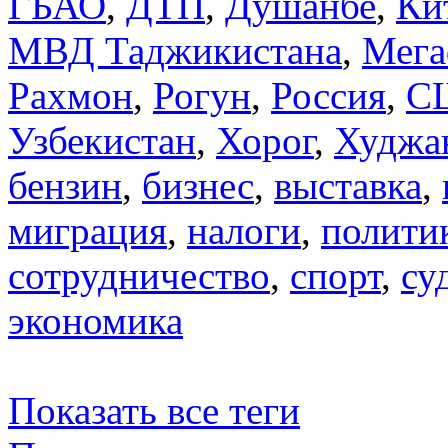
ГБАО
,
ДТП
,
Душанбе
,
Ки
МВД Таджикистана
,
Мега
Рахмон
,
Рогун
,
Россия
,
С
Узбекистан
,
Хорог
,
Худжа
бензин
,
бизнес
,
выставка
,
миграция
,
налоги
,
полити
сотрудничество
,
спорт
,
су
экономика
Показать все теги