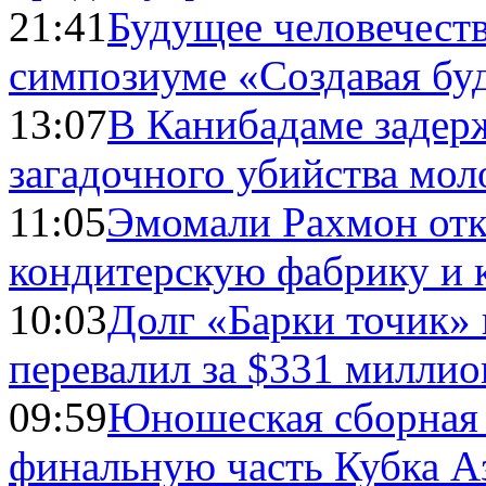
21:41
Будущее человечест
симпозиуме «Создавая бу
13:07
В Канибадаме задер
загадочного убийства мо
11:05
Эмомали Рахмон отк
кондитерскую фабрику и 
10:03
Долг «Барки точик»
перевалил за $331 миллио
09:59
Юношеская сборная
финальную часть Кубка А