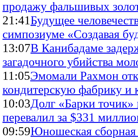
продажу фальшивых золо
21:41
Будущее человечест
симпозиуме «Создавая бу
13:07
В Канибадаме задер
загадочного убийства мо
11:05
Эмомали Рахмон отк
кондитерскую фабрику и 
10:03
Долг «Барки точик»
перевалил за $331 миллио
09:59
Юношеская сборная