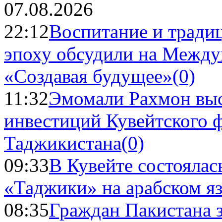
07.08.2026
22:12
Воспитание и тради
эпоху обсудили на Межд
«Создавая будущее»
(0)
11:32
Эмомали Рахмон выс
инвестиций Кувейтского ф
Таджикистана
(0)
09:33
В Кувейте состоялас
«Таджики» на арабском я
08:35
Граждан Пакистана 