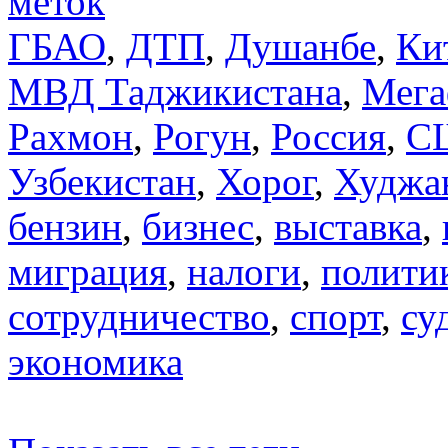
меток
ГБАО
,
ДТП
,
Душанбе
,
Ки
МВД Таджикистана
,
Мега
Рахмон
,
Рогун
,
Россия
,
С
Узбекистан
,
Хорог
,
Худжа
бензин
,
бизнес
,
выставка
,
миграция
,
налоги
,
полити
сотрудничество
,
спорт
,
су
экономика