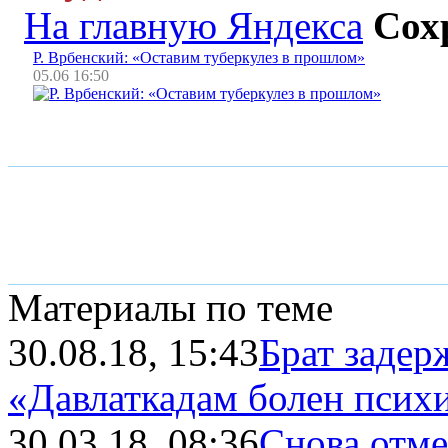
На главную Яндекса
Сох
Р. Врбенский: «Оставим туберкулез в прошлом»
05.06 16:50
Материалы по теме
30.08.18, 15:43
Брат задер
«Давлаткадам болен псих
30.03.18, 08:36
Снова отме