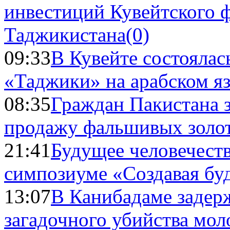
инвестиций Кувейтского ф
Таджикистана
(0)
09:33
В Кувейте состоялас
«Таджики» на арабском я
08:35
Граждан Пакистана 
продажу фальшивых золо
21:41
Будущее человечест
симпозиуме «Создавая бу
13:07
В Канибадаме задер
загадочного убийства мо