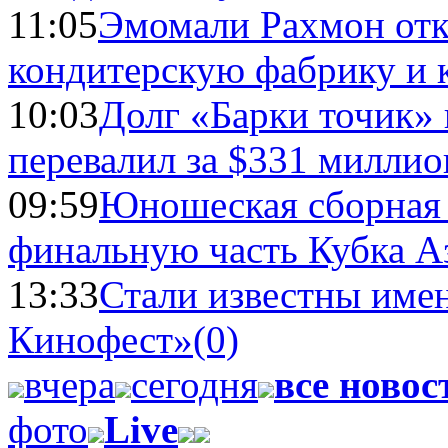
11:05
Эмомали Рахмон отк
кондитерскую фабрику и 
10:03
Долг «Барки точик»
перевалил за $331 миллио
09:59
Юношеская сборная
финальную часть Кубка А
13:33
Стали известны имен
Кинофест»
(0)
вчера
сегодня
все новос
фото
Live