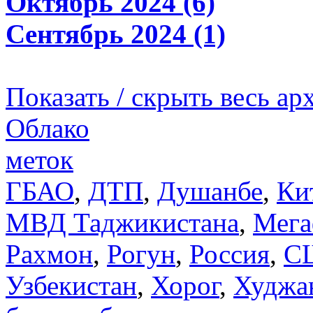
Октябрь 2024 (6)
Сентябрь 2024 (1)
Показать / скрыть весь ар
Облако
меток
ГБАО
,
ДТП
,
Душанбе
,
Ки
МВД Таджикистана
,
Мега
Рахмон
,
Рогун
,
Россия
,
С
Узбекистан
,
Хорог
,
Худжа