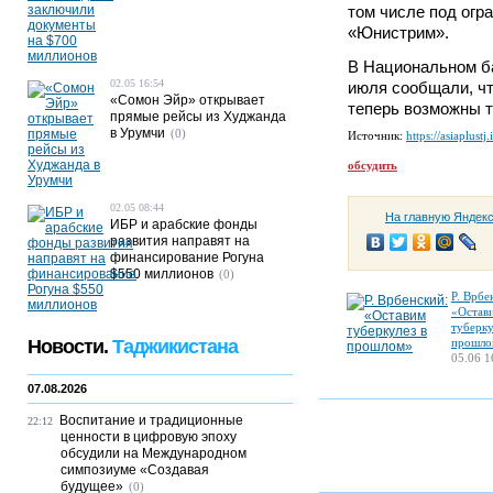
том числе под огр
«Юнистрим».
В Национальном ба
02.05 16:54
июля сообщали, чт
«Сомон Эйр» открывает
теперь возможны т
прямые рейсы из Худжанда
в Урумчи
(0)
Источник:
https://asiaplustj.
обсудить
02.05 08:44
На главную Яндек
ИБР и арабские фонды
развития направят на
финансирование Рогуна
$550 миллионов
(0)
Р. Врбе
«Остав
туберку
Новости.
Таджикистана
прошло
05.06 1
07.08.2026
Воспитание и традиционные
22:12
ценности в цифровую эпоху
обсудили на Международном
симпозиуме «Создавая
будущее»
(0)