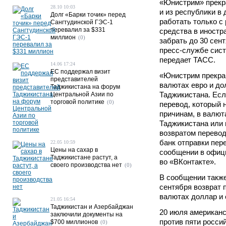
«Юнистрим» прекр
28.10 10:03
и из республики в 
Долг «Барки точик» перед
работать только с
Сангтудинской ГЭС-1
перевалил за $331
средства в иностр
миллион
(0)
забрать до 30 сен
пресс-службе сис
передает ТАСС.
14.06 17:24
ЕС поддержал визит
«Юнистрим прекра
представителей
валютах евро и до
Таджикистана на форум
Таджикистана. Есл
Центральной Азии по
торговой политике
(0)
перевод, который 
причинам, в валют
Таджикистана или 
возвратом перевод
банк отправки пер
22.05 10:59
Цены на сахар в
сообщении в офиц
Таджикистане растут, а
во «ВКонтакте».
своего производства нет
(0)
В сообщении также
сентября возврат 
валютах доллар и 
21.05 16:54
Таджикистан и Азербайджан
20 июля американс
заключили документы на
против пяти росси
$700 миллионов
(0)