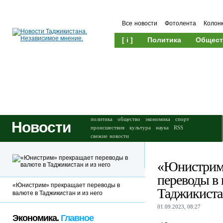
Все новости
Фотолента
Колон
[ i ]
Политика
Общест
Происшествия
Культура
политика
общество
экономика
спорт
Новости
происшествия
культура
наука
RSS
свежие новости
«Юнистрим
переводы в 
«Юнистрим» прекращает переводы в
Таджикистан
валюте в Таджикистан и из него
01.09.2023, 08:27
Экономика.
Главное