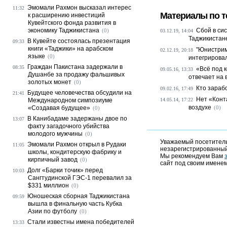
Эмомали Рахмон высказал интерес
11:32
Материалы по т
к расширению инвестиций
Кувейтского фонда развития в
экономику Таджикистана
Сбой в си
(0)
03.12.19, 14:04
Таджикистан
В Кувейте состоялась презентация
09:33
книги «Таджики» на арабском
"Юнистрим
02.12.19, 20:18
языке
(0)
интегрировал
Граждан Пакистана задержали в
08:35
«Всё под 
09.05.16, 13:33
Душанбе за продажу фальшивых
отвечает на
золотых монет
(0)
Кто зараб
09.02.16, 17:49
Будущее человечества обсудили на
21:41
Нет «Конт
Международном симпозиуме
14.05.14, 17:22
воздухе
«Создавая будущее»
(0)
(0)
В Канибадаме задержаны двое по
13:07
факту загадочного убийства
молодого мужчины
(0)
Уважаемый посетитель,
Эмомали Рахмон открыл в Рудаки
11:05
незарегистрированный
школы, кондитерскую фабрику и
Мы рекомендуем Вам
кирпичный завод
(0)
сайт под своим именем
Долг «Барки точик» перед
10:03
Сангтудинской ГЭС-1 перевалил за
$331 миллион
(0)
Юношеская сборная Таджикистана
09:59
вышла в финальную часть Кубка
Азии по футболу
(0)
Стали известны имена победителей
13:33