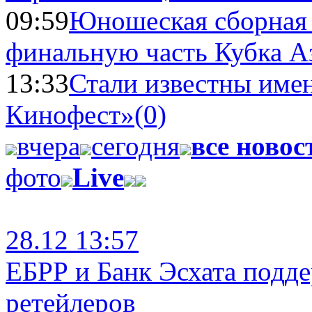
09:59
Юношеская сборная
финальную часть Кубка А
13:33
Стали известны имен
Кинофест»
(0)
вчера
сегодня
все новос
фото
Live
28.12 13:57
ЕБРР и Банк Эсхата подд
ретейлеров