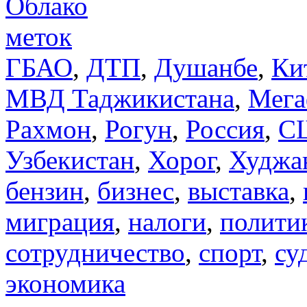
Облако
меток
ГБАО
,
ДТП
,
Душанбе
,
Ки
МВД Таджикистана
,
Мега
Рахмон
,
Рогун
,
Россия
,
С
Узбекистан
,
Хорог
,
Худжа
бензин
,
бизнес
,
выставка
,
миграция
,
налоги
,
полити
сотрудничество
,
спорт
,
су
экономика