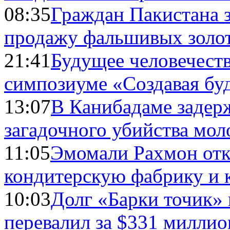
08:35
Граждан Пакистана 
продажу фальшивых золо
21:41
Будущее человечест
симпозиуме «Создавая бу
13:07
В Канибадаме задер
загадочного убийства мо
11:05
Эмомали Рахмон отк
кондитерскую фабрику и 
10:03
Долг «Барки точик»
перевалил за $331 миллио