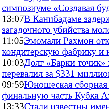
симпозиуме «Создавая бу
13:07
В Канибадаме задер
загадочного убийства мо
11:05
Эмомали Рахмон отк
кондитерскую фабрику и 
10:03
Долг «Барки точик»
перевалил за $331 миллио
09:59
Юношеская сборная
финальную часть Кубка А
13:33
Стали известны имен