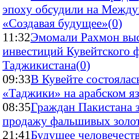
эпоху обсудили на Межд
«Создавая будущее»
(0)
11:32
Эмомали Рахмон выс
инвестиций Кувейтского ф
Таджикистана
(0)
09:33
В Кувейте состоялас
«Таджики» на арабском я
08:35
Граждан Пакистана 
продажу фальшивых золо
21:41
Будущее человечест