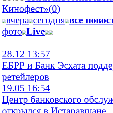
Кинофест»
(0)
вчера
сегодня
все новос
фото
Live
28.12 13:57
ЕБРР и Банк Эсхата подд
ретейлеров
19.05 16:54
Центр банковского обслу
открылся в Истаравшане