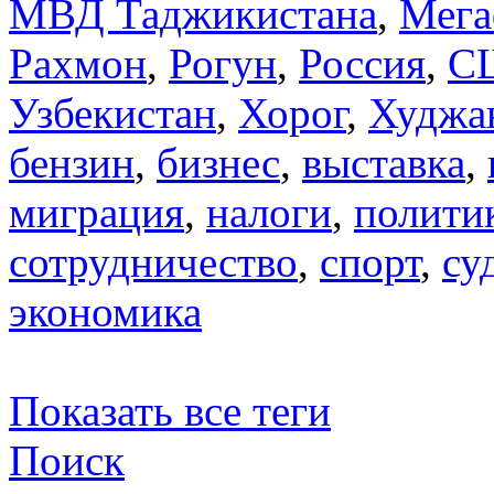
МВД Таджикистана
,
Мега
Рахмон
,
Рогун
,
Россия
,
С
Узбекистан
,
Хорог
,
Худжа
бензин
,
бизнес
,
выставка
,
миграция
,
налоги
,
полити
сотрудничество
,
спорт
,
су
экономика
Показать все теги
Поиск