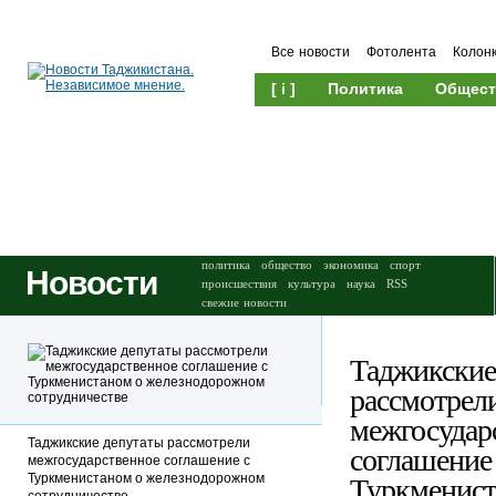
Все новости
Фотолента
Колон
[ i ]
Политика
Общест
Происшествия
Культура
политика
общество
экономика
спорт
Новости
происшествия
культура
наука
RSS
свежие новости
Таджикские
рассмотрел
межгосудар
Таджикские депутаты рассмотрели
соглашение
межгосударственное соглашение с
Туркменистаном о железнодорожном
Туркменист