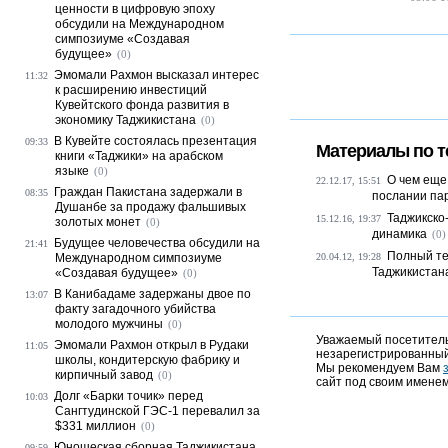
ценности в цифровую эпоху
обсудили на Международном
симпозиуме «Создавая
будущее»
(0)
Эмомали Рахмон высказал интерес
11:32
к расширению инвестиций
Кувейтского фонда развития в
экономику Таджикистана
(0)
В Кувейте состоялась презентация
09:33
Материалы по т
книги «Таджики» на арабском
языке
(0)
О чем еще
22.12.17, 15:51
Граждан Пакистана задержали в
08:35
послании па
Душанбе за продажу фальшивых
Таджикско
15.12.16, 19:37
золотых монет
(0)
динамика
(0)
Будущее человечества обсудили на
21:41
Полный те
Международном симпозиуме
20.04.12, 19:28
Таджикистан
«Создавая будущее»
(0)
В Канибадаме задержаны двое по
13:07
факту загадочного убийства
молодого мужчины
(0)
Уважаемый посетитель,
Эмомали Рахмон открыл в Рудаки
11:05
незарегистрированный
школы, кондитерскую фабрику и
Мы рекомендуем Вам
кирпичный завод
(0)
сайт под своим именем
Долг «Барки точик» перед
10:03
Сангтудинской ГЭС-1 перевалил за
$331 миллион
(0)
Юношеская сборная Таджикистана
09:59