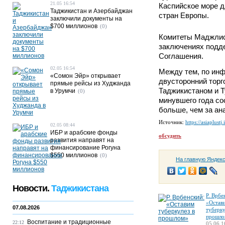
21.05 16:54
Каспийское море д
Таджикистан и Азербайджан
стран Европы.
заключили документы на
$700 миллионов
(0)
Комитеты Маджлис
заключениях подд
Соглашения.
02.05 16:54
Между тем, по инф
«Сомон Эйр» открывает
двусторонний торг
прямые рейсы из Худжанда
Таджикистаном и Т
в Урумчи
(0)
минувшего года сос
больше, чем за ан
Источник:
https://asiaplustj.
02.05 08:44
ИБР и арабские фонды
обсудить
развития направят на
финансирование Рогуна
$550 миллионов
(0)
На главную Яндек
Новости.
Таджикистана
Р. Врбе
«Остав
07.08.2026
туберку
прошло
Воспитание и традиционные
22:12
05.06 1