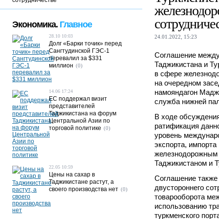
сотрудничестве
железнодо
сотрудниче
Экономика.
Главное
28.10 10:03
24.01.2022, 15:23
Долг «Барки точик» перед
Сангтудинской ГЭС-1
Соглашение между
перевалил за $331
Таджикистана и Ту
миллион
(0)
в сфере железнод
на очередном зас
намояндагон Мадж
14.06 17:24
ЕС поддержал визит
служба нижней па
представителей
Таджикистана на форум
В ходе обсуждения
Центральной Азии по
ратификация данн
торговой политике
(0)
уровень междунаро
экспорта, импорта 
железнодорожным 
Таджикистаном и 
22.05 10:59
Цены на сахар в
Соглашение также
Таджикистане растут, а
двустороннего сот
своего производства нет
(0)
товарооборота ме
использованию тра
туркменского порт