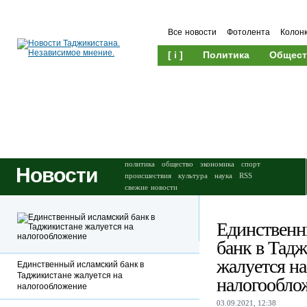
Все новости
Фотолента
Колон
[ i ]
Политика
Общест
Происшествия
Культура
политика
общество
экономика
спорт
Новости
происшествия
культура
наука
RSS
свежие новости
Единственн
банк в Тад
жалуется на
Единственный исламский банк в
Таджикистане жалуется на
налогообло
налогообложение
03.09.2021, 12:38