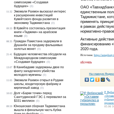
симпозиуме «Создавая
будущее»
(0)
ОАО «Тавхидбанк»
Эмомали Рахмон высказал интерес
единственным пол
11:32
к расширению инвестиций
Таджикистане, кот
Кувейтского фонда развития в
применять принци
экономику Таджикистана
(0)
в рамках действую
В Кувейте состоялась презентация
09:33
нормативно-правов
книги «Таджики» на арабском
языке
(0)
Активные действи
Граждан Пакистана задержали в
08:35
финансированию «
Душанбе за продажу фальшивых
2020 года.
золотых монет
(0)
Будущее человечества обсудили на
21:41
Источник:
https://asiaplustj.
Международном симпозиуме
«Создавая будущее»
(0)
обсудить
В Канибадаме задержаны двое по
13:07
факту загадочного убийства
На главную Яндек
молодого мужчины
(0)
Эмомали Рахмон открыл в Рудаки
11:05
школы, кондитерскую фабрику и
кирпичный завод
(0)
Р. Врбе
Долг «Барки точик» перед
10:03
«Остав
Сангтудинской ГЭС-1 перевалил за
туберку
$331 миллион
(0)
прошло
Юношеская сборная Таджикистана
09:59
05.06 1
вышла в финальную часть Кубка
Азии по футболу
(0)