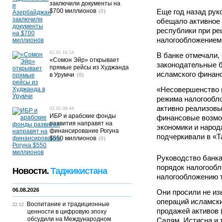
заключили документы на
$700 миллионов
Еще год назад рук
(0)
обещало активное
республики при ре
налогообложением
02.05 16:54
В банке отмечали,
«Сомон Эйр» открывает
законодательные 
прямые рейсы из Худжанда
исламского финанс
в Урумчи
(0)
«Несовершенство 
режима налогообло
активно реализовы
02.05 08:44
ИБР и арабские фонды
финансовые возмо
развития направят на
экономики и народ
финансирование Рогуна
подчеркивали в «Т
$550 миллионов
(0)
Руководство банка
порядок налогообл
Новости.
Таджикистана
налогообложению 
06.08.2026
Они просили не и
операций исламски
Воспитание и традиционные
22:12
продажей активов 
ценности в цифровую эпоху
обсудили на Международном
Салям, Истисна и т.