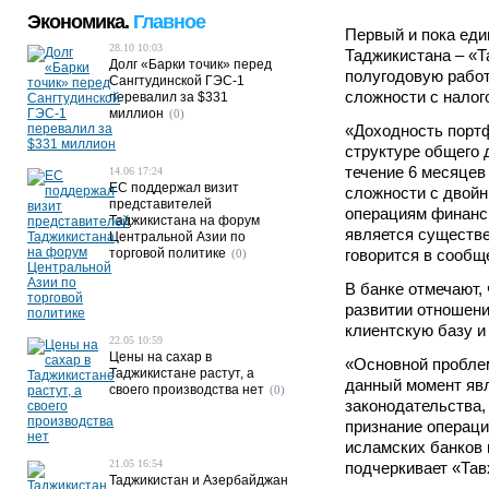
Экономика.
Главное
Первый и пока еди
28.10 10:03
Таджикистана – «Т
Долг «Барки точик» перед
полугодовую работ
Сангтудинской ГЭС-1
сложности с налог
перевалил за $331
миллион
(0)
«Доходность порт
структуре общего 
течение 6 месяцев
14.06 17:24
ЕС поддержал визит
сложности с двой
представителей
операциям финанс
Таджикистана на форум
является существе
Центральной Азии по
торговой политике
говорится в сообщ
(0)
В банке отмечают, 
развитии отношени
клиентскую базу и
22.05 10:59
Цены на сахар в
«Основной проблем
Таджикистане растут, а
данный момент яв
своего производства нет
(0)
законодательства,
признание операц
исламских банков 
21.05 16:54
подчеркивает «Тав
Таджикистан и Азербайджан