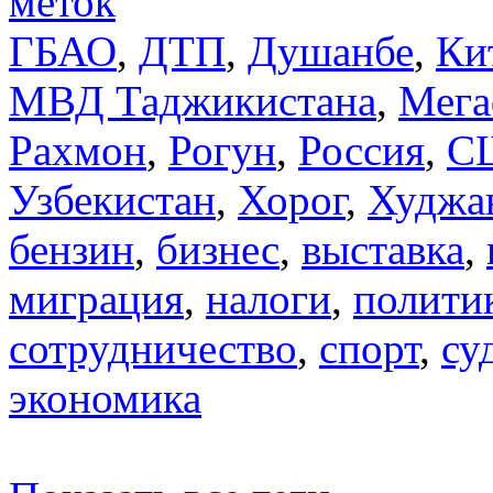
меток
ГБАО
,
ДТП
,
Душанбе
,
Ки
МВД Таджикистана
,
Мега
Рахмон
,
Рогун
,
Россия
,
С
Узбекистан
,
Хорог
,
Худжа
бензин
,
бизнес
,
выставка
,
миграция
,
налоги
,
полити
сотрудничество
,
спорт
,
су
экономика