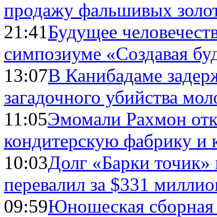
продажу фальшивых золо
21:41
Будущее человечест
симпозиуме «Создавая бу
13:07
В Канибадаме задер
загадочного убийства мо
11:05
Эмомали Рахмон отк
кондитерскую фабрику и 
10:03
Долг «Барки точик»
перевалил за $331 миллио
09:59
Юношеская сборная