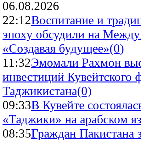
06.08.2026
22:12
Воспитание и тради
эпоху обсудили на Межд
«Создавая будущее»
(0)
11:32
Эмомали Рахмон выс
инвестиций Кувейтского ф
Таджикистана
(0)
09:33
В Кувейте состоялас
«Таджики» на арабском я
08:35
Граждан Пакистана 