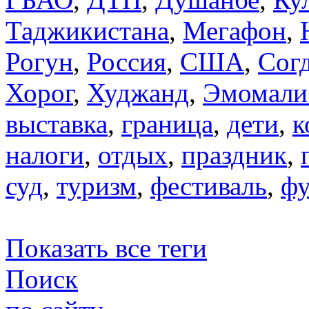
Таджикистана
,
Мегафон
,
Рогун
,
Россия
,
США
,
Сог
Хорог
,
Худжанд
,
Эмомали
выставка
,
граница
,
дети
,
к
налоги
,
отдых
,
праздник
,
суд
,
туризм
,
фестиваль
,
фу
Показать все теги
Поиск