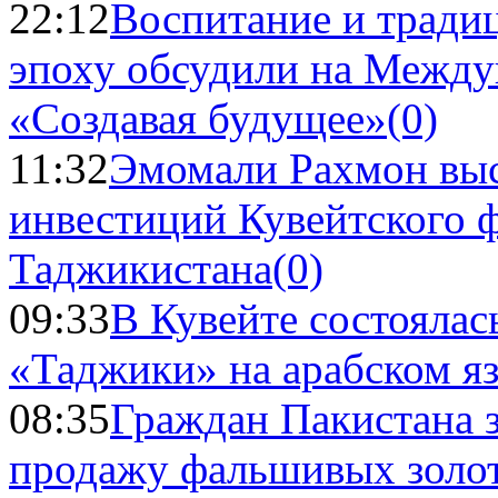
22:12
Воспитание и тради
эпоху обсудили на Межд
«Создавая будущее»
(0)
11:32
Эмомали Рахмон выс
инвестиций Кувейтского ф
Таджикистана
(0)
09:33
В Кувейте состоялас
«Таджики» на арабском я
08:35
Граждан Пакистана 
продажу фальшивых золо