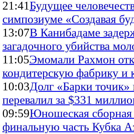
21:41
Будущее человечест
симпозиуме «Создавая бу
13:07
В Канибадаме задер
загадочного убийства мо
11:05
Эмомали Рахмон отк
кондитерскую фабрику и 
10:03
Долг «Барки точик»
перевалил за $331 миллио
09:59
Юношеская сборная
финальную часть Кубка А