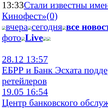
13:33
Стали известны имен
Кинофест»
(0)
вчера
сегодня
все новос
фото
Live
28.12 13:57
ЕБРР и Банк Эсхата подд
ретейлеров
19.05 16:54
Центр банковского обслу