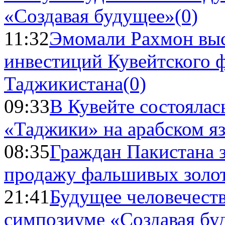
«Создавая будущее»
(0)
11:32
Эмомали Рахмон выс
инвестиций Кувейтского ф
Таджикистана
(0)
09:33
В Кувейте состоялас
«Таджики» на арабском я
08:35
Граждан Пакистана 
продажу фальшивых золо
21:41
Будущее человечест
симпозиуме «Создавая бу