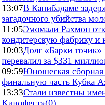
13:07
В Канибадаме задер
загадочного убийства мо
11:05
Эмомали Рахмон отк
кондитерскую фабрику и 
10:03
Долг «Барки точик»
перевалил за $331 миллио
09:59
Юношеская сборная
финальную часть Кубка А
13:33
Стали известны имен
Кинофест»
(0)