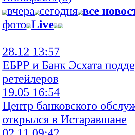
вчера
сегодня
все новос
фото
Live
28.12 13:57
ЕБРР и Банк Эсхата подд
ретейлеров
19.05 16:54
Центр банковского обслу
открылся в Истаравшане
02.11 09:42