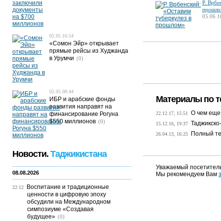
Р. Врбе
прошло
05.06 1
02.05 16:54
«Сомон Эйр» открывает
прямые рейсы из Худжанда
в Урумчи
(0)
02.05 08:44
Материалы по т
ИБР и арабские фонды
развития направят на
О чем еще
финансирование Рогуна
22.12.17, 15:51
$550 миллионов
(0)
Таджикско
15.12.16, 19:37
Полный те
26.04.13, 16:25
Новости.
Таджикистана
Уважаемый посетитель
08.08.2026
Мы рекомендуем Вам
Воспитание и традиционные
22:12
ценности в цифровую эпоху
обсудили на Международном
симпозиуме «Создавая
будущее»
(0)