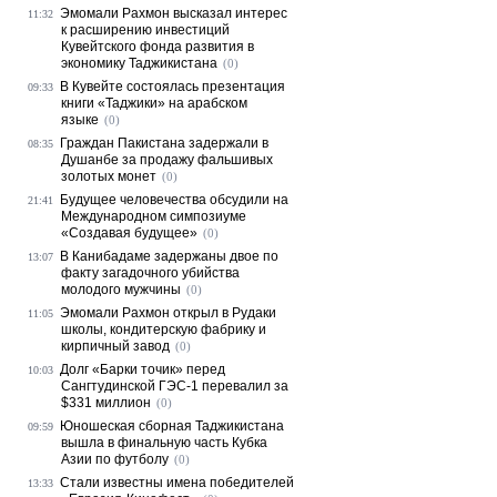
Эмомали Рахмон высказал интерес
11:32
к расширению инвестиций
Кувейтского фонда развития в
экономику Таджикистана
(0)
В Кувейте состоялась презентация
09:33
книги «Таджики» на арабском
языке
(0)
Граждан Пакистана задержали в
08:35
Душанбе за продажу фальшивых
золотых монет
(0)
Будущее человечества обсудили на
21:41
Международном симпозиуме
«Создавая будущее»
(0)
В Канибадаме задержаны двое по
13:07
факту загадочного убийства
молодого мужчины
(0)
Эмомали Рахмон открыл в Рудаки
11:05
школы, кондитерскую фабрику и
кирпичный завод
(0)
Долг «Барки точик» перед
10:03
Сангтудинской ГЭС-1 перевалил за
$331 миллион
(0)
Юношеская сборная Таджикистана
09:59
вышла в финальную часть Кубка
Азии по футболу
(0)
Стали известны имена победителей
13:33