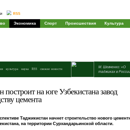
ки
RSS
во
Экономика
Спорт
Происшествия
Культура
М. Шевченко: «О
ия
культура
наука
RSS
свежие новости
таджиках в Росси
 построит на юге Узбекистана завод
ству цемента
пективе Таджикистан начнет строительство нового цемент
бекистана, на территории Сурхандарьинской области.