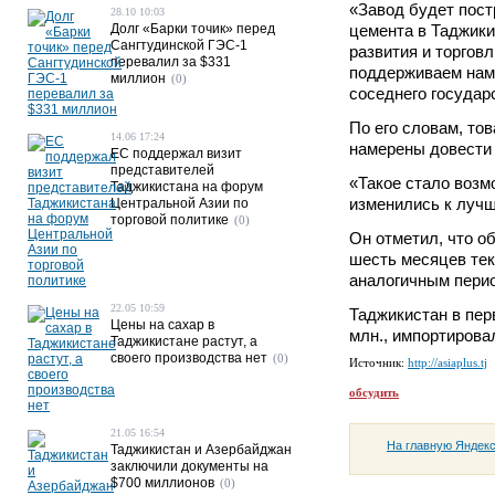
«Завод будет пост
28.10 10:03
Долг «Барки точик» перед
цемента в Таджики
Сангтудинской ГЭС-1
развития и торгов
перевалил за $331
поддерживаем наме
миллион
(0)
соседнего государ
По его словам, то
14.06 17:24
намерены довести 
ЕС поддержал визит
представителей
«Такое стало возм
Таджикистана на форум
изменились к лучш
Центральной Азии по
торговой политике
(0)
Он отметил, что о
шесть месяцев тек
аналогичным перио
22.05 10:59
Таджикистан в пер
Цены на сахар в
млн., импортирова
Таджикистане растут, а
своего производства нет
(0)
Источник:
http://asiaplus.tj
обсудить
21.05 16:54
На главную Яндек
Таджикистан и Азербайджан
заключили документы на
$700 миллионов
(0)