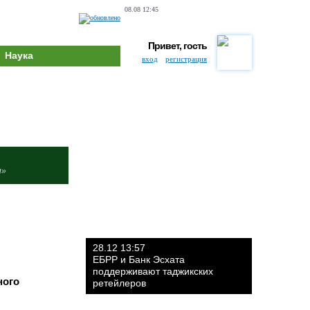
08.08 12:45
Привет, гость
Наука
вход
регистрация
и»
28.12 13:57
ЕБРР и Банк Эсхата
поддерживают таджикских
ного
ретейлеров