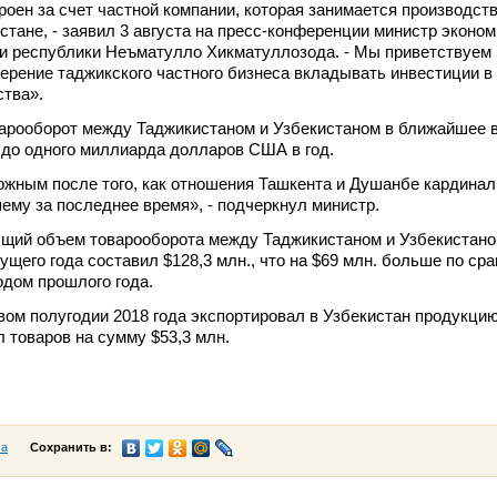
роен за счет частной компании, которая занимается производст
стане, - заявил 3 августа на пресс-конференции министр эконом
ли республики Неъматулло Хикматуллозода. - Мы приветствуем 
рение таджикского частного бизнеса вкладывать инвестиции в
ства».
варооборот между Таджикистаном и Узбекистаном в ближайшее 
до одного миллиарда долларов США в год.
ожным после того, как отношения Ташкента и Душанбе кардина
ему за последнее время», - подчеркнул министр.
бщий объем товарооборота между Таджикистаном и Узбекистано
ущего года составил $128,3 млн., что на $69 млн. больше по ср
дом прошлого года.
вом полугодии 2018 года экспортировал в Узбекистан продукцию
л товаров на сумму $53,3 млн.
са
Сохранить в: