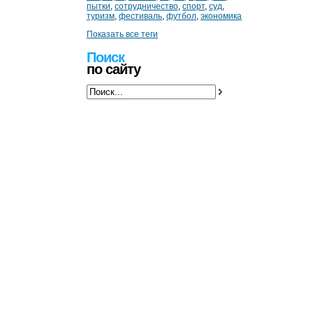
пытки
,
сотрудничество
,
спорт
,
суд
,
туризм
,
фестиваль
,
футбол
,
экономика
Показать все теги
Поиск
по сайту