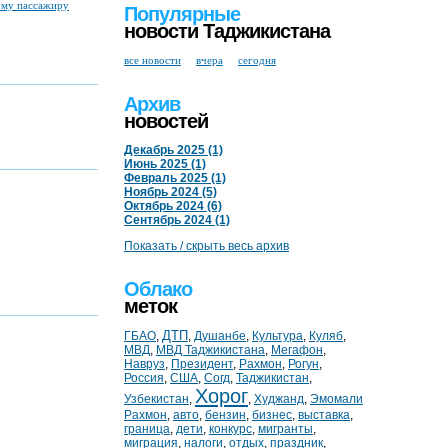
ому пассажиру
Популярные
новости Таджикистана
все новости
вчера
сегодня
Архив
новостей
Декабрь 2025 (1)
Июнь 2025 (1)
Февраль 2025 (1)
Ноябрь 2024 (5)
Октябрь 2024 (6)
Сентябрь 2024 (1)
Показать / скрыть весь архив
Облако
меток
ДТП
ГБАО
,
,
Душанбе
,
Культура
,
Куляб
,
МВД
,
МВД Таджикистана
,
Мегафон
,
Навруз
,
Президент
,
Рахмон
,
Рогун
,
Россия
,
США
,
Согд
,
Таджикистан
,
Хорог
Узбекистан
,
,
Худжанд
,
Эмомали
Рахмон
,
авто
,
бензин
,
бизнес
,
выставка
,
граница
,
дети
,
конкурс
,
мигранты
,
миграция
,
налоги
,
отдых
,
праздник
,