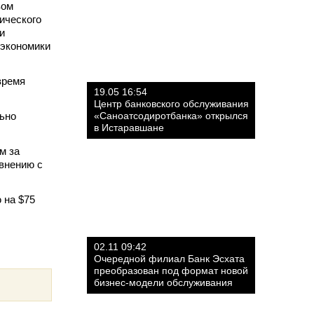
вом
ического
и
 экономики
время
19.05 16:54
Центр банковского обслуживания
льно
«Саноатсодиротбанка» открылся
в Истаравшане
м за
авнению с
 на $75
02.11 09:42
Очередной филиал Банк Эсхата
преобразован под формат новой
бизнес-модели обслуживания