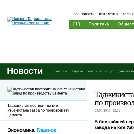
Все новости
Фотолента
Колон
[ i ]
Политика
Общест
Новости
политика
общество
экономика
спорт
происшеств
Таджикистан
по производ
Таджикистан построит на юге
Узбекистана завод по производству
03.08.2018, 12:52
цемента
В ближайшей перс
завода на юге Уз
Экономика.
Главное