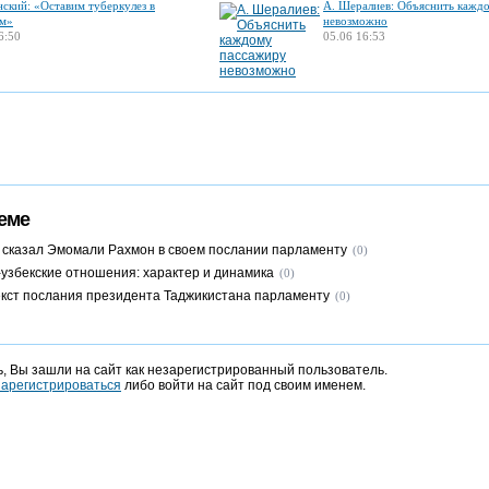
нский: «Оставим туберкулез в
А. Шералиев: Объяснить кажд
м»
невозможно
6:50
05.06 16:53
еме
 сказал Эмомали Рахмон в своем послании парламенту
(0)
-узбекские отношения: характер и динамика
(0)
кст послания президента Таджикистана парламенту
(0)
, Вы зашли на сайт как незарегистрированный пользователь.
зарегистрироваться
либо войти на сайт под своим именем.