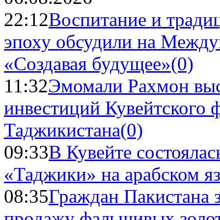
22:12
Воспитание и тради
эпоху обсудили на Межд
«Создавая будущее»
(0)
11:32
Эмомали Рахмон выс
инвестиций Кувейтского ф
Таджикистана
(0)
09:33
В Кувейте состоялас
«Таджики» на арабском я
08:35
Граждан Пакистана 
продажу фальшивых золо