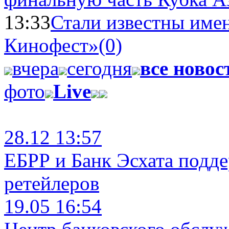
13:33
Стали известны имен
Кинофест»
(0)
вчера
сегодня
все новос
фото
Live
28.12 13:57
ЕБРР и Банк Эсхата подд
ретейлеров
19.05 16:54