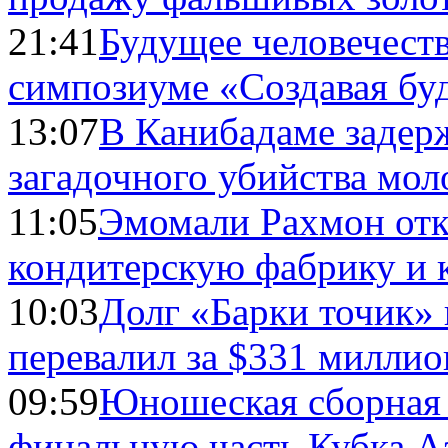
21:41
Будущее человечест
симпозиуме «Создавая бу
13:07
В Канибадаме задер
загадочного убийства мо
11:05
Эмомали Рахмон отк
кондитерскую фабрику и 
10:03
Долг «Барки точик»
перевалил за $331 миллио
09:59
Юношеская сборная
финальную часть Кубка А