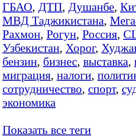
ГБАО
,
ДТП
,
Душанбе
,
Ки
МВД Таджикистана
,
Мега
Рахмон
,
Рогун
,
Россия
,
С
Узбекистан
,
Хорог
,
Худжа
бензин
,
бизнес
,
выставка
,
миграция
,
налоги
,
полити
сотрудничество
,
спорт
,
су
экономика
Показать все теги