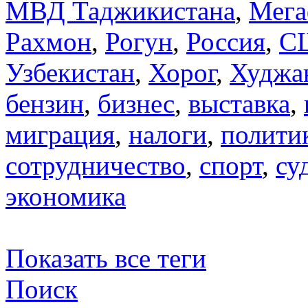
МВД Таджикистана
,
Мега
Рахмон
,
Рогун
,
Россия
,
С
Узбекистан
,
Хорог
,
Худжа
бензин
,
бизнес
,
выставка
,
миграция
,
налоги
,
полити
сотрудничество
,
спорт
,
су
экономика
Показать все теги
Поиск