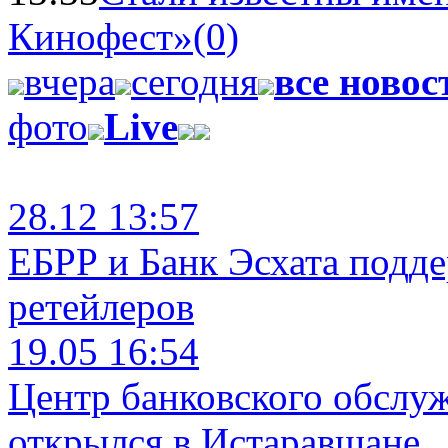
Кинофест»
(0)
вчера
сегодня
все новос
фото
Live
28.12 13:57
ЕБРР и Банк Эсхата подд
ретейлеров
19.05 16:54
Центр банковского обслу
открылся в Истаравшане