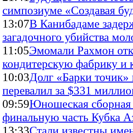
симпозиуме «Создавая бу
13:07
В Канибадаме задер
загадочного убийства мо
11:05
Эмомали Рахмон отк
кондитерскую фабрику и 
10:03
Долг «Барки точик»
перевалил за $331 миллио
09:59
Юношеская сборная
финальную часть Кубка А
13:33
Стали известны имен