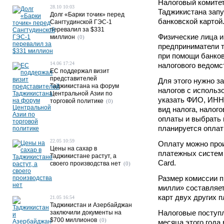
Налоговый комитет
28.10 10:03
Таджикистана запу
Долг «Барки точик» перед
банковской картой
Сангтудинской ГЭС-1
перевалил за $331
Физические лица 
миллион
(0)
предприниматели т
при помощи банков
14.06 17:24
налогового ведомс
ЕС поддержал визит
представителей
Для этого нужно з
Таджикистана на форум
налогов с использ
Центральной Азии по
указать ФИО, ИНН
торговой политике
(0)
вид налога, налог
оплаты и выбрать 
планируется оплати
22.05 10:59
Оплату можно про
Цены на сахар в
платежных систем 
Таджикистане растут, а
Card.
своего производства нет
(0)
Размер комиссии п
милли» составляет
карт двух других 
21.05 16:54
Таджикистан и Азербайджан
Налоговые поступл
заключили документы на
$700 миллионов
(0)
месяца этого года