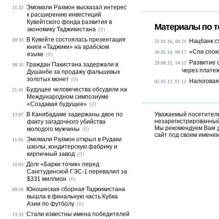
Эмомали Рахмон высказал интерес
11:32
к расширению инвестиций
Кувейтского фонда развития в
Материалы по т
экономику Таджикистана
(0)
В Кувейте состоялась презентация
09:33
Нацбанк ст
22.01.16, 09:21
книги «Таджики» на арабском
«Спи спок
30.05.14, 09:17
языке
(0)
Развитие 
29.08.13, 14:12
Граждан Пакистана задержали в
08:35
через платеж
Душанбе за продажу фальшивых
золотых монет
(0)
Налоговая
02.03.12, 01:12
Будущее человечества обсудили на
21:41
Международном симпозиуме
«Создавая будущее»
(0)
В Канибадаме задержаны двое по
Уважаемый посетитель,
13:07
незарегистрированный
факту загадочного убийства
Мы рекомендуем Вам
молодого мужчины
(0)
сайт под своим именем
Эмомали Рахмон открыл в Рудаки
11:05
школы, кондитерскую фабрику и
кирпичный завод
(0)
Долг «Барки точик» перед
10:03
Сангтудинской ГЭС-1 перевалил за
$331 миллион
(0)
Юношеская сборная Таджикистана
09:59
вышла в финальную часть Кубка
Азии по футболу
(0)
Стали известны имена победителей
13:33