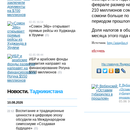
феврале размер на
210 миллионов сом
сомони больше по
периодом прошлого
02.05 16:54
«Сомон Эйр» открывает
Доля налогов в об
прямые рейсы из Худжанда
в Урумчи
месяца этого года
(0)
Источник:
http://asiaplus.tj
обсудить
02.05 08:44
ИБР и арабские фонды
развития направят на
На главную Яндек
финансирование Рогуна
$550 миллионов
(0)
Р. Врбе
«Остав
Новости.
Таджикистана
туберку
прошло
05.06 1
10.08.2026
Воспитание и традиционные
22:12
ценности в цифровую эпоху
обсудили на Международном
симпозиуме «Создавая
будущее»
(0)