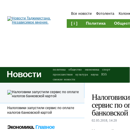
Все новости
Фотолента
Колон
[ i ]
Политика
Общест
Происшествия
Культура
политика
общество
экономика
спорт
Новости
происшествия
культура
наука
RSS
свежие новости
Налоговики
сервис по о
Налоговики запустили сервис по оплате
банковской
налогов банковской картой
02.05.2018, 14:20
Экономика.
Главное