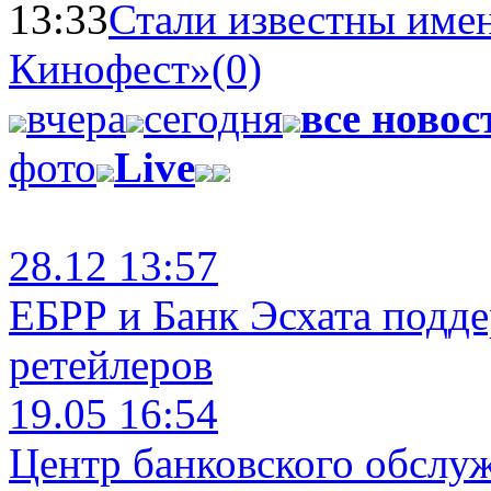
13:33
Стали известны имен
Кинофест»
(0)
вчера
сегодня
все новос
фото
Live
28.12 13:57
ЕБРР и Банк Эсхата подд
ретейлеров
19.05 16:54
Центр банковского обслу