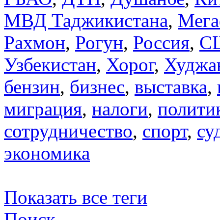
МВД Таджикистана
,
Мега
Рахмон
,
Рогун
,
Россия
,
С
Узбекистан
,
Хорог
,
Худжа
бензин
,
бизнес
,
выставка
,
миграция
,
налоги
,
полити
сотрудничество
,
спорт
,
су
экономика
Показать все теги
Поиск