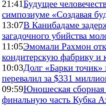
21:41
Будущее человечест
симпозиуме «Создавая бу
13:07
В Канибадаме задер
загадочного убийства мо
11:05
Эмомали Рахмон отк
кондитерскую фабрику и 
10:03
Долг «Барки точик»
перевалил за $331 миллио
09:59
Юношеская сборная
финальную часть Кубка А