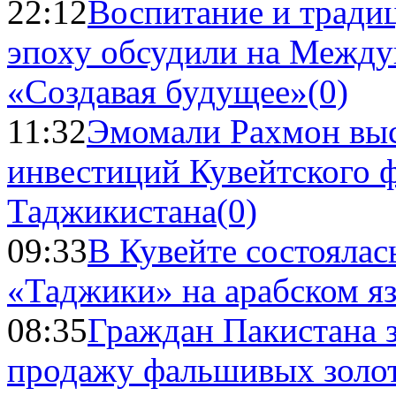
22:12
Воспитание и тради
эпоху обсудили на Межд
«Создавая будущее»
(0)
11:32
Эмомали Рахмон выс
инвестиций Кувейтского ф
Таджикистана
(0)
09:33
В Кувейте состоялас
«Таджики» на арабском я
08:35
Граждан Пакистана 
продажу фальшивых золо