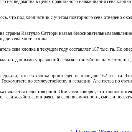
ого им ведомства в целях правильного налаживания сева хлопк
сь, что под хлопчатник с учетом повторного сева отведено около
ва страны Изатулло Саттори назвал безосновательным заявление 
щади сева хлопчатника.
ель сева хлопка в текущем году составляет 187 тыс. га. По опе
ают с данными управлений сельского хозяйства на местах, так,
вердили, что сев хлопка произведен на площади 162 тыс. га. Ч
оскомитета по землеустройству и геодезии, Агентства по стати
ах является недостоверной. Они сами говорят, что хлопок посея
с. га, а хозяйства, опираясь на свои возможности, смогли посеят
А. Шералиев: Объяснить каж