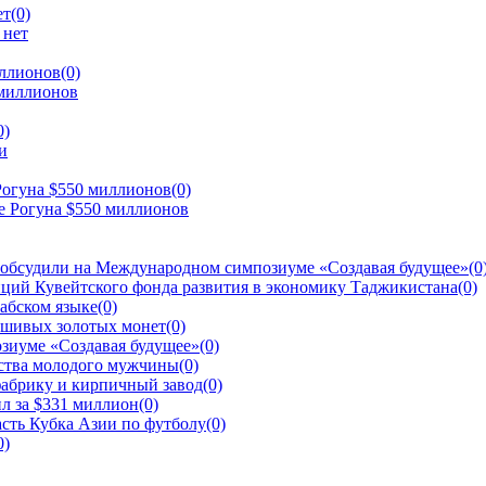
ет
(0)
иллионов
(0)
0)
Рогуна $550 миллионов
(0)
 обсудили на Международном симпозиуме «Создавая будущее»
(0
ций Кувейтского фонда развития в экономику Таджикистана
(0)
рабском языке
(0)
ьшивых золотых монет
(0)
зиуме «Создавая будущее»
(0)
йства молодого мужчины
(0)
фабрику и кирпичный завод
(0)
л за $331 миллион
(0)
сть Кубка Азии по футболу
(0)
0)