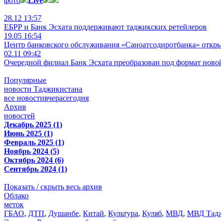
фото
Live
28.12 13:57
ЕБРР и Банк Эсхата поддерживают таджикских ретейлеров
19.05 16:54
Центр банковского обслуживания «Саноатсодиротбанка» откр
02.11 09:42
Очередной филиал Банк Эсхата преобразован под формат ново
Популярные
новости Таджикистана
все новости
вчера
сегодня
Архив
новостей
Декабрь 2025 (1)
Июнь 2025 (1)
Февраль 2025 (1)
Ноябрь 2024 (5)
Октябрь 2024 (6)
Сентябрь 2024 (1)
Показать / скрыть весь архив
Облако
меток
ГБАО
,
ДТП
,
Душанбе
,
Китай
,
Культура
,
Куляб
,
МВД
,
МВД Тадж