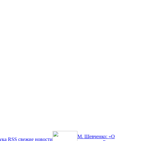
М. Шевченко: «О
ука
RSS
свежие новости