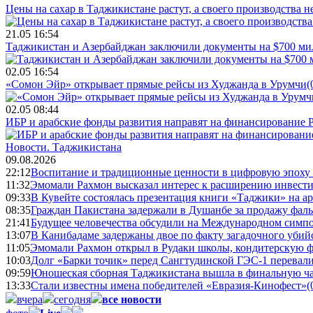
Цены на сахар в Таджикистане растут, а своего производства н
21.05 16:54
Таджикистан и Азербайджан заключили документы на $700 м
02.05 16:54
«Сомон Эйр» открывает прямые рейсы из Худжанда в Урумчи
(
02.05 08:44
ИБР и арабские фонды развития направят на финансирование 
Новости.
Таджикистана
09.08.2026
22:12
Воспитание и традиционные ценности в цифровую эпоху
11:32
Эмомали Рахмон высказал интерес к расширению инвести
09:33
В Кувейте состоялась презентация книги «Таджики» на а
08:35
Граждан Пакистана задержали в Душанбе за продажу фал
21:41
Будущее человечества обсудили на Международном симпо
13:07
В Канибадаме задержаны двое по факту загадочного уби
11:05
Эмомали Рахмон открыл в Рудаки школы, кондитерскую 
10:03
Долг «Барки точик» перед Сангтудинской ГЭС-1 перевали
09:59
Юношеская сборная Таджикистана вышла в финальную ча
13:33
Стали известны имена победителей «Евразия-Кинофест»
(
вчера
сегодня
все новости