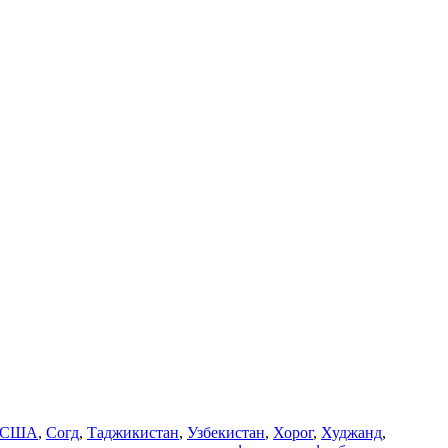
США
,
Согд
,
Таджикистан
,
Узбекистан
,
Хорог
,
Худжанд
,