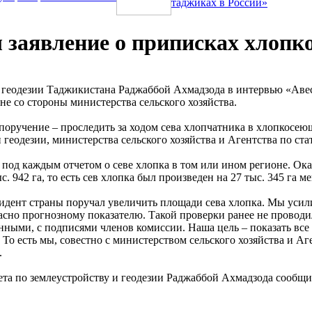
таджиках в России»
 заявление о приписках хлоп
и геодезии Таджикистана Раджаббой Ахмадзода в интервью «Авес
е со стороны министерства сельского хозяйства.
поручение – проследить за ходом сева хлопчатника в хлопкосею
 геодезии, министерства сельского хозяйства и Агентства по ст
под каждым отчетом о севе хлопка в том или ином регионе. Оказ
ыс. 942 га, то есть сев хлопка был произведен на 27 тыс. 345 га
зидент страны поручал увеличить площади сева хлопка. Мы усили
ласно прогнозному показателю. Такой проверки ранее не проводи
нными, с подписями членов комиссии. Наша цель – показать все р
 То есть мы, совестно с министерством сельского хозяйства и А
.
ета по землеустройству и геодезии Раджаббой Ахмадзода сообщи