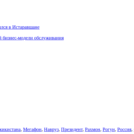
ылся в Истаравшане
й бизнес-модели обслуживания
икистана
,
Мегафон
,
Навруз
,
Президент
,
Рахмон
,
Рогун
,
Россия
,