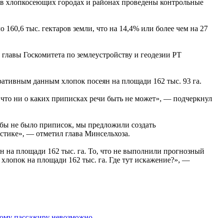
а в хлопкосеющих городах и районах проведены контрольные
 160,6 тыс. гектаров земли, что на 14,4% или более чем на 27
главы Госкомитета по землеустройству и геодезии РТ
ративным данным хлопок посеян на площади 162 тыс. 93 га.
 что ни о каких приписках речи быть не может», — подчеркнул
тобы не было приписок, мы предложили создать
стике», — отметил глава Минсельхоза.
н на площади 162 тыс. га. То, что не выполнили прогнозный
ь хлопок на площади 162 тыс. га. Где тут искажение?», —
дому пассажиру невозможно