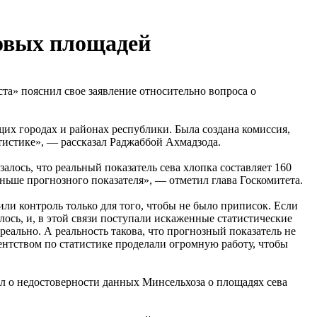
ковых площадей
та» пояснил свое заявление относительно вопроса о
щих городах и районах республики. Была создана комиссия,
атистике», — рассказал Раджаббой Ахмадзода.
алось, что реальный показатель сева хлопка составляет 160
 меньше прогнозного показателя», — отметил глава Госкомитета.
ли контроль только для того, чтобы не было приписок. Если
лось, и, в этой связи поступали искаженные статистические
еально. А реальность такова, что прогнозный показатель не
гентством по статистике проделали огромную работу, чтобы
л о недостоверности данных Минсельхоза о площадях сева