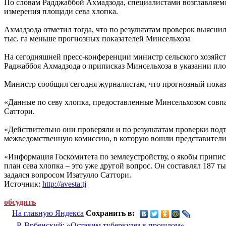
По словам Радджаббой Ахмадзода, специалистами возглавляем
измерения площади сева хлопка.
Ахмадзода отметил тогда, что по результатам проверок выяснило
тыс. га меньше прогнозных показателей Минсельхоза
На сегодняшней пресс-конференции министр сельского хозяйст
Раджаббоя Ахмадзода о приписказ Минсельхоза в указании пло
Министр сообщил сегодня журналистам, что прогнозный показат
«Данные по севу хлопка, предоставленные Минсельхозом совпад
Саттори.
«Действительно они проверяли и по результатам проверки подт
межведомственную комиссию, в которую вошли представители Г
«Информация Госкомитета по землеустройству, о якобы приписк
план сева хлопка – это уже другой вопрос. Он составлял 187 ты
задался вопросом Изатулло Саттори.
Источник:
http://avesta.tj
обсудить
На главную Яндекса
Сохранить в:
Р. Врбенский: «Оставим туберкулез в прошлом»