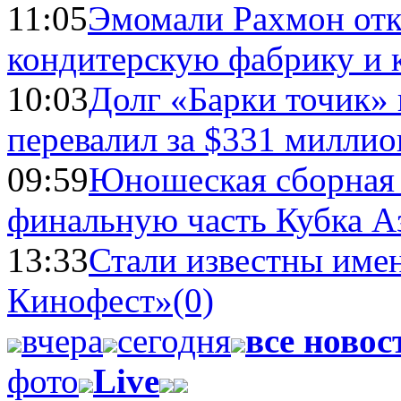
11:05
Эмомали Рахмон отк
кондитерскую фабрику и 
10:03
Долг «Барки точик»
перевалил за $331 миллио
09:59
Юношеская сборная
финальную часть Кубка А
13:33
Стали известны имен
Кинофест»
(0)
вчера
сегодня
все новос
фото
Live