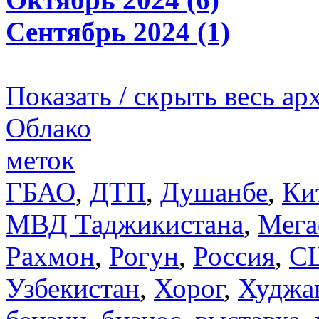
Сентябрь 2024 (1)
Показать / скрыть весь ар
Облако
меток
ГБАО
,
ДТП
,
Душанбе
,
Ки
МВД Таджикистана
,
Мега
Рахмон
,
Рогун
,
Россия
,
С
Узбекистан
,
Хорог
,
Худжа