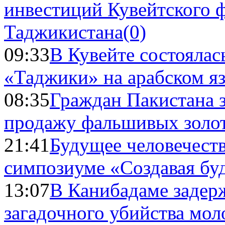
инвестиций Кувейтского ф
Таджикистана
(0)
09:33
В Кувейте состоялас
«Таджики» на арабском я
08:35
Граждан Пакистана 
продажу фальшивых золо
21:41
Будущее человечест
симпозиуме «Создавая бу
13:07
В Канибадаме задер
загадочного убийства мо