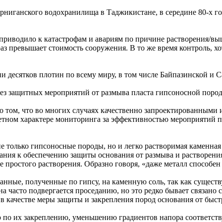
ниганского водохранилища в Таджикистане, в середине 80-х го
 приводило к катастрофам и авариям по причине растворения/в
раз превышает стоимость сооружения. В то же время контроль, хо
и десятков плотин по всему миру, в том числе Байпазинской и 
без защитных мероприятий от размыва пласта гипсоносной пород
 о том, что во многих случаях качественно запроектированны
итетном характере мониторинга за эффективностью мероприятий 
только гипсоносные породы, но и легко растворимая каменная с
мания к обеспечению защиты основания от размыва и растворения
е простого растворения. Образно говоря, «даже металл способен 
анные, полученные по гипсу, на каменную соль, так как существ
на часто подвергается проседанию, но это редко бывает связано
 качестве меры защиты и закрепления пород основания от быстр
мер по их закреплению, уменьшению градиентов напора соотве