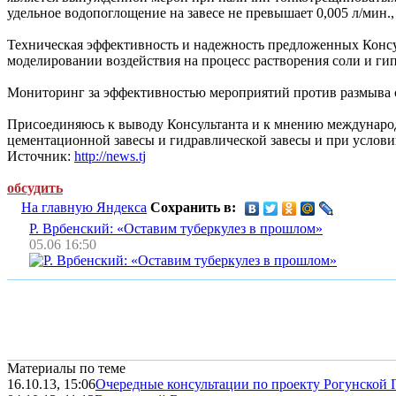
удельное водопоглощение на завесе не превышает 0,005 л/мин.,
Техническая эффективность и надежность предложенных Консу
моделировании воздействия на процесс растворения соли и ги
Мониторинг за эффективностью мероприятий против размыва с
Присоединяюсь к выводу Консультанта и к мнению междунаро
цементационной завесы и гидравлической завесы и при услов
Источник:
http://news.tj
обсудить
На главную Яндекса
Сохранить в:
Р. Врбенский: «Оставим туберкулез в прошлом»
05.06 16:50
Материалы по теме
16.10.13, 15:06
Очередные консультации по проекту Рогунской 