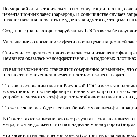
Но мировой опыт строительства и эксплуатации плотин, соде
цементационных завес (барьеров). В большинстве случаев запро
низкие значения получить не удается ввиду того, что цементн
Созданные (на некоторых зарубежных ГЭС) завесы без доуплотн
Уменьшение со временем эффективности цементационной завес
Снижение со временем плотности завесы и изменение фильтра
Цемзавеса оказалась малоэффективной. На подобных плотинах 
Из вышеизложенного становится совершенно очевидным, что соз
плотности и с течением времени плотность завесы падает.
Так как в основании плотин Рогунской ГЭС имеются в наличи
эффективность противофильтрационных мероприятий и сохран
устройств, являются коэффициент устойчивости плотины на сдв
Также не ясно, как будет вестись борьба с явлением фильтраци
В Отчете также записано, что все результаты сильно зависят о
метра, и он не должен считаться надежным водоупором (норма -
Что касается гидравлической завесы (состоит из ряда напорных