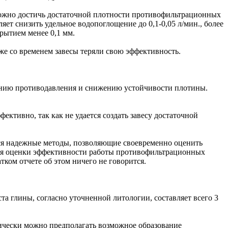
зможно достичь достаточной плотности противофильтрационных
ет снизить удельное водопоглощение до 0,1-0,05 л/мин., более
рытием менее 0,1 мм.
же со временем завесы теряли свою эффективность.
ению противодавления и снижению устойчивости плотины.
ктивно, так как не удается создать завесу достаточной
тся надежные методы, позволяющие своевременно оценить
ля оценки эффективности работы противофильтрационных
ком отчете об этом ничего не говорится.
та глины, согласно уточненной литологии, составляет всего 3
ретически можно предполагать возможное образование