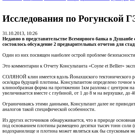
Исследования по Рогунской Г
31.10.2013, 10:26
Недавно в представительстве Всемирного банка в Душанбе
состоялось обсуждение 2 предварительных отчетов для ста
Один из них посвящен наиболее острой проблеме безопасности
Это комментарии к Отчету Консультанта «Coyne et Bellier»
СОЛЯНОЙ клин имеется вдоль Йонахшского тектонического разл
оси/ядра будущей плотины. Консультантом определено точное 
клинообразная форма на протяжении 1км разлома с центром на 
увеличивается вместе с глубиной, от 1 до 8 м на верхушке, до 
Ограничиваясь этими данными, Консультант далее не приводит
аналогов такой специфической особенности.
Из других источников обнаруживается, что в природе основная
под основанием плотины размещено десятки тысяч тонн соли (г
водохранилище и плотина может являться как бы спусковым м