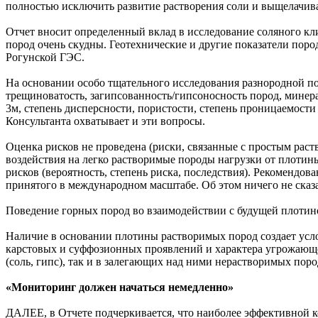
полностью исключить развитие растворения соли и выщелачива
Отчет вносит определенный вклад в исследование соляного кл
пород очень скудны. Геотехнические и другие показатели поро
Рогунской ГЭС.
На основании особо тщательного исследования разнородной по
трещиноватость, загипсованность/гипсоносность пород, минера
3м, степень дисперсности, пористости, степень проницаемости 
Консультанта охватывает и эти вопросы.
Оценка рисков не проведена (риски, связанные с простым рас
воздействия на легко растворимые породы нагрузки от плотин
рисков (вероятность, степень риска, последствия). Рекоменд
принятого в международном масштабе. Об этом ничего не сказ
Поведение горных пород во взаимодействии с будущей плотин
Наличие в основании плотины растворимых пород создает усло
карстовых и суффозионных проявлений и характера угрожающе
(соль, гипс), так и в залегающих над ними нерастворимых поро
«Мониторинг должен начаться немедленно»
ДАЛЕЕ, в Отчете подчеркивается, что наиболее эффективной 