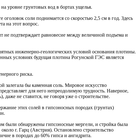
 на уровне грунтовых вод в бортах ущелья.
 оголовок соли поднимается со скоростью 2,5 см в год. Здесь
а на этот вопрос.
ант не подтверждает равновесие между величиной подъема и
риятных инженерно-геологических условий основания плотины.
венных условиях будущая плотина Рогунской ГЭС является
енерного риска.
ой залегала бы каменная соль. Мировое искусство
представляет для него непреодолимую трудность. Наверное,
 даже не ставится, не говоря уже о строительстве.
ержание этих солей в гипсоносных породах (грунтах)
ин.
-Бом были обнаружены гипсоносные мергели, и стройка была
около г. Гарц (Австрия). Остановлено строительство
ичие в породах до 60% гипса и ангидрита.