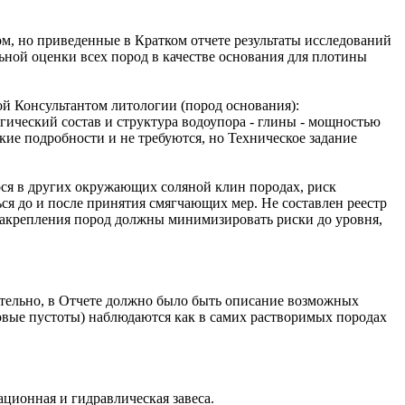
м, но приведенные в Кратком отчете результаты исследований
льной оценки всех пород в качестве основания для плотины
й Консультантом литологии (пород основания):
гический состав и структура водоупора - глины - мощностью
кие подробности и не требуются, но Техническое задание
ося в других окружающих соляной клин породах, риск
ся до и после принятия смягчающих мер. Не составлен реестр
 закрепления пород должны минимизировать риски до уровня,
ательно, в Отчете должно было быть описание возможных
овые пустоты) наблюдаются как в самих растворимых породах
ционная и гидравлическая завеса.