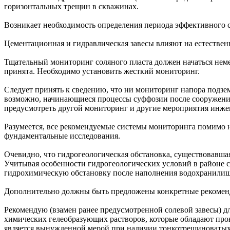
горизонтальных трещин в скважинах.
Возникает необходимость определения периода эффективного с
Цементационная и гидравлическая завесы влияют на естествен
Тщательный мониторинг соляного пласта должен начаться нем
принята. Необходимо установить жесткий мониторинг.
Следует принять к сведению, что ни мониторинг напора подзе
возможно, начинающиеся процессы суффозии после сооружения
предусмотреть другой мониторинг и другие мероприятия инже
Разумеется, все рекомендуемые системы мониторинга помимо 
фундаментальные исследования.
Очевидно, что гидрогеологическая обстановка, существовавшая
Учитывая особенности гидрогеологических условий в районе с
гидрохимическую обстановку после наполнения водохранилищ
Дополнительно должны быть предложены конкретные рекоменда
Рекомендую (взамен ранее предусмотренной солевой завесы) 
химических гелеобразующих растворов, которые обладают про
является вынужденной мерой при наличии тонкотрещиноватых п