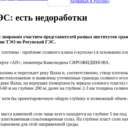
таджиках в России»
ЭС: есть недоработки
 с широким участием представителей разных институтов гра
дии ТЭО по Рогунской ГЭС.
 плотины - проблеме соляного клина («купола») в основании пл
 эксперта «АП», инженера Камолидина СИРОЖИДИНОВА.
ома и пересекает реку Вахш и, соответственно, створ плотины
местоположение и выявлены уточненные границы соляного оголо
реке Вахш, на верхушке (поверхность зеркала солевого пласта)
40-60 м на глубине 200 м; далее на глубине 2-3 км толщина соля
 хотя бы ориентировочную общую глубину и возможный объем со
 масса каменной соли чаще всего находится на глубине 5 км под
алит/каменная соль/поваренная соль). На глубине пласт соли на
еханизмом для этой напряженной среды.