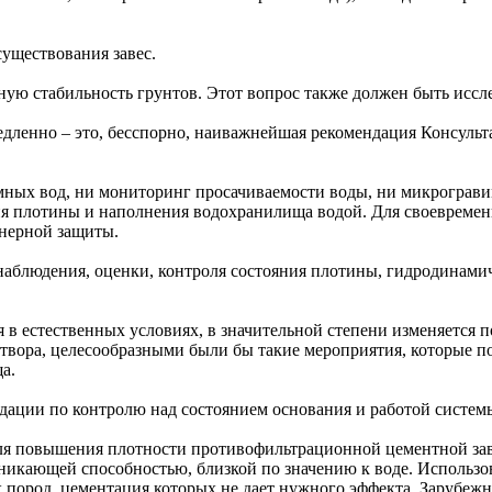
уществования завес.
ную стабильность грунтов. Этот вопрос также должен быть иссл
едленно – это, бесспорно, наиважнейшая рекомендация Консульт
мных вод, ни мониторинг просачиваемости воды, ни микрограви
 плотины и наполнения водохранилища водой. Для своевременн
нерной защиты.
наблюдения, оценки, контроля состояния плотины, гидродинами
 в естественных условиях, в значительной степени изменяется п
твора, целесообразными были бы такие мероприятия, которые п
а.
ции по контролю над состоянием основания и работой системы
для повышения плотности противофильтрационной цементной за
никающей способностью, близкой по значению к воде. Использ
ород, цементация которых не дает нужного эффекта. Зарубежный