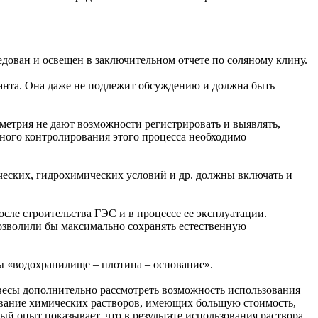
едован и освещен в заключительном отчете по соляному клину.
анта. Она даже не подлежит обсуждению и должна быть
метрия не дают возможности регистрировать и выявлять,
ого контролирования этого процесса необходимо
ческих, гидрохимических условий и др. должны включать и
осле строительства ГЭС и в процессе ее эксплуатации.
озволили бы максимально сохранять естественную
 «водохранилище – плотина – основание».
весы дополнительно рассмотреть возможность использования
ование химических растворов, имеющих большую стоимость,
 опыт показывает, что в результате использования раствора