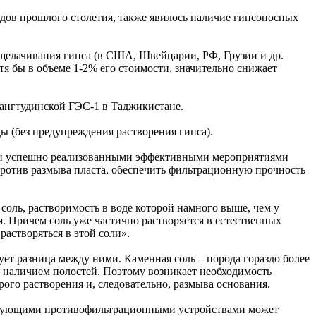
дов прошлого столетия, также явилось наличие гипсоносных
ыщелачивания гипса (в США, Швейцарии, РФ, Грузии и др.
тя бы в объеме 1-2% его стоимости, значительно снижает
Сангтудинской ГЭС-1 в Таджикистане.
ы (без предупреждения растворения гипса).
ми и успешно реализованными эффективными мероприятиями
против размыва пласта, обеспечить фильтрационную прочность
оль, растворимость в воде которой намного выше, чем у
. Причем соль уже частично растворяется в естественных
растворяться в этой соли».
ует разница между ними. Каменная соль – порода гораздо более
 с наличием полостей. Поэтому возникает необходимость
ого растворения и, следовательно, размыва основания.
тствующими противофильтрационными устройствами может