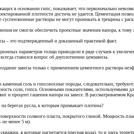
ржащих в основании гипс, показывает, что первоначально нево
ектированной плотности достичь не удается. Цементация позволя
ые суспензионные растворы не могут проникать в трещины с раск
ения не смогли обеспечить проектные значения напора, к тому 
ы – это подтвержденный и доказанный практикой факт.
ционных параметров толщи приводили в ряде случаев к увелич
всегда ставился вопрос об доуплотнении цемзавесы.
дание завесы только с применением цементного раствора неэффе
и каменная соль и гипсоносные породы, следовательно, требую
ность соли, гипса. Основными показателями, используемыми д
иг и процент гашения напора на завесе. В рассматриваемом Крат
и на берегах русла, к которым примыкает плотина?
т поверхности соляного пласта, покрытого глиной. Мощность плас
 не менее 5 м).
 скважин, в которые нагнетается пресная вода), то и здесь тео