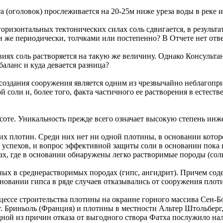
 (оголовок) прослеживается на 20-25м ниже уреза воды в реке и
ризонтальных тектонических силах соль сдвигается, в результате
 же периодически, толчками или постепенно? В Отчете нет ответ
виях соль растворяется на такую же величину. Однако Консульт
баланс и куда девается разница?
 создания сооружения является одним из чрезвычайно неблагоп
 соли и, более того, факта частичного ее растворения в естест
соте. Уникальность прежде всего означает высокую степень инж
их плотин. Среди них нет ни одной плотины, в основании котор
 успехов, и вопрос эффективной защиты соли в основании пока 
х, где в основании обнаружены легко растворимые породы (соль),
нных в среднерастворимых породах (гипс, ангидрит). Причем сод
новании гипса в ряде случаев отказывались от сооружения плот
роцессе строительства плотины на окраине горного массива Сен
 Бриньоль (Франция) и плотины в местности Альтер Штольберг, 
ной из причин отказа от выгодного створа Фатха послужило нал