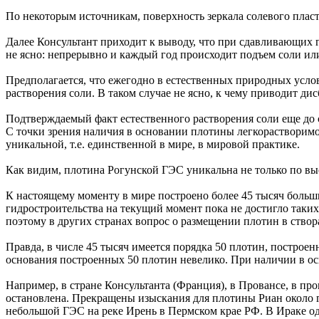
По некоторым источникам, поверхность зеркала солевого пласта
Далее Консультант приходит к выводу, что при сдавливающих го
не ясно: непрерывно и каждый год происходит подъем соли или
Предполагается, что ежегодно в естественных природных усло
растворения соли. В таком случае не ясно, к чему приводит дис
Подтверждаемый факт естественного растворения соли еще до
С точки зрения наличия в основании плотины легкорастворимой
уникальной, т.е. единственной в мире, в мировой практике.
Как видим, плотина Рогунской ГЭС уникальна не только по вы
К настоящему моменту в мире построено более 45 тысяч больш
гидростроительства на текущий момент пока не достигло таких
поэтому в других странах вопрос о размещении плотин в створа
Правда, в числе 45 тысяч имеется порядка 50 плотин, построе
основания построенных 50 плотин невелико. При наличии в ос
Например, в стране Консультанта (Франция), в Провансе, в п
остановлена. Прекращены изыскания для плотины Риан около г.
небольшой ГЭС на реке Ирень в Пермском крае РФ. В Ираке од