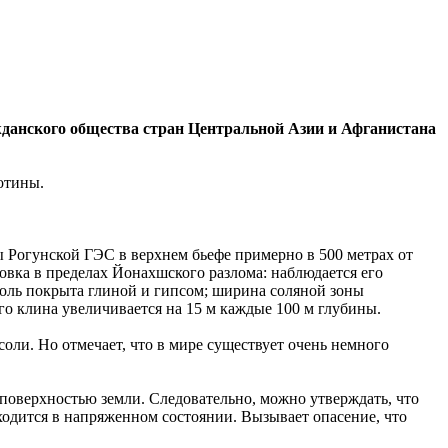
жданского общества стран Центральной Азии и Афганистана
отины.
 Рогунской ГЭС в верхнем бьефе примерно в 500 метрах от
вка в пределах Йонахшского разлома: наблюдается его
 соль покрыта глиной и гипсом; ширина соляной зоны
ного клина увеличивается на 15 м каждые 100 м глубины.
ли. Но отмечает, что в мире существует очень немного
 поверхностью земли. Следовательно, можно утверждать, что
ходится в напряженном состоянии. Вызывает опасение, что