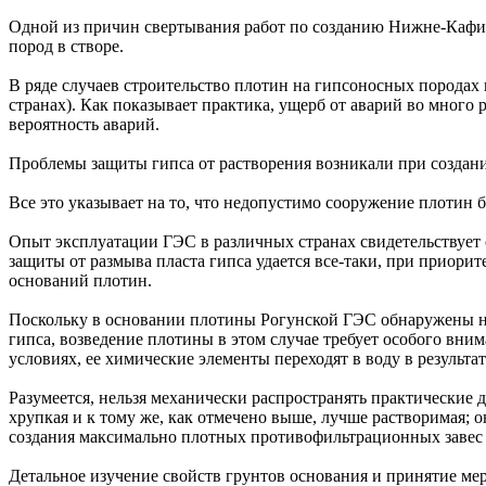
Одной из причин свертывания работ по созданию Нижне-Кафир
пород в створе.
В ряде случаев строительство плотин на гипсоносных породах
странах). Как показывает практика, ущерб от аварий во много 
вероятность аварий.
Проблемы защиты гипса от растворения возникали при создани
Все это указывает на то, что недопустимо сооружение плотин 
Опыт эксплуатации ГЭС в различных странах свидетельствует
защиты от размыва пласта гипса удается все-таки, при приор
оснований плотин.
Поскольку в основании плотины Рогунской ГЭС обнаружены не 
гипса, возведение плотины в этом случае требует особого вни
условиях, ее химические элементы переходят в воду в результат
Разумеется, нельзя механически распространять практические д
хрупкая и к тому же, как отмечено выше, лучше растворимая; о
создания максимально плотных противофильтрационных завес в
Детальное изучение свойств грунтов основания и принятие 