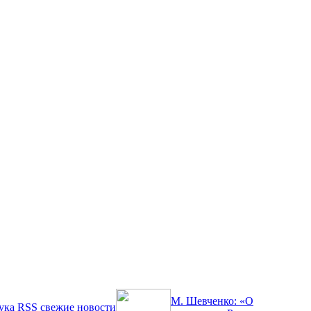
М. Шевченко: «О
ука
RSS
свежие новости