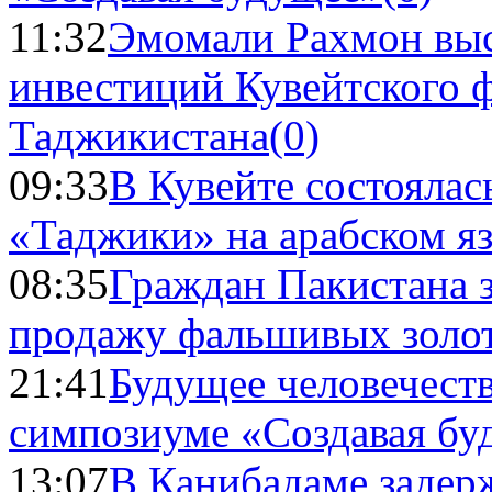
11:32
Эмомали Рахмон выс
инвестиций Кувейтского ф
Таджикистана
(0)
09:33
В Кувейте состоялас
«Таджики» на арабском я
08:35
Граждан Пакистана 
продажу фальшивых золо
21:41
Будущее человечест
симпозиуме «Создавая бу
13:07
В Канибадаме задер