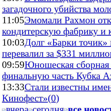
загадочного убийства мо
11:05
Эмомали Рахмон отк
кондитерскую фабрику и 
10:03
Долг «Барки точик»
перевалил за $331 миллио
09:59
Юношеская сборная
финальную часть Кубка А
13:33
Стали известны имен
Кинофест»
(0)
вчера
сегодня
все новос