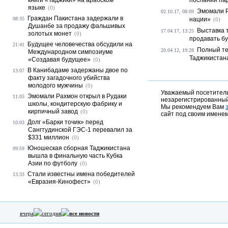
книги «Таджики» на арабском
послании па
языке
(0)
Эмомали Р
02.10.17, 08:09
Граждан Пакистана задержали в
08:35
нации»
(0)
Душанбе за продажу фальшивых
Выставка 
17.04.17, 13:25
золотых монет
(0)
продавать бу
Будущее человечества обсудили на
21:41
Полный те
20.04.12, 19:28
Международном симпозиуме
Таджикистан
«Создавая будущее»
(0)
В Канибадаме задержаны двое по
13:07
факту загадочного убийства
молодого мужчины
(0)
Уважаемый посетитель,
Эмомали Рахмон открыл в Рудаки
11:05
незарегистрированный
школы, кондитерскую фабрику и
Мы рекомендуем Вам
кирпичный завод
(0)
сайт под своим именем
Долг «Барки точик» перед
10:03
Сангтудинской ГЭС-1 перевалил за
$331 миллион
(0)
Юношеская сборная Таджикистана
09:59
вышла в финальную часть Кубка
Азии по футболу
(0)
Стали известны имена победителей
13:33
«Евразия-Кинофест»
(0)
вчера
сегодня
все новости