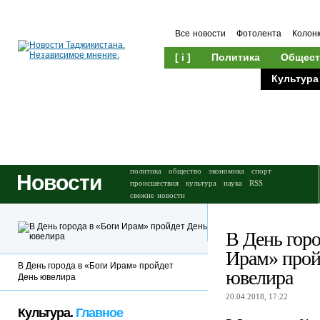
Все новости
Фотолента
Колон
[ i ]
Политика
Общест
Происшествия
Культура
политика
общество
экономика
спорт
Новости
происшествия
культура
наука
RSS
свежие новости
В День горо
Ирам» прой
В День города в «Боги Ирам» пройдет
ювелира
День ювелира
20.04.2018, 17:22
Культура.
Главное