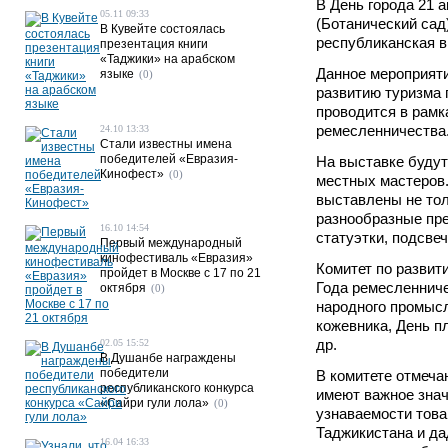
В День города 21 а
05.11 09:33
(Ботанический сад
В Кувейте состоялась
республиканская в
презентация книги
«Таджики» на арабском
Данное мероприяти
языке
(0)
развитию туризма 
проводится в рамк
ремесленничества
24.10 13:33
Стали известны имена
победителей «Евразия-
На выставке буду
Кинофест»
(0)
местных мастеров.
выставлены не тол
разнообразные пре
16.10 14:54
статуэтки, подсве
Первый международный
кинофестиваль «Евразия»
Комитет по развит
пройдет в Москве с 17 по 21
Года ремесленниче
октября
(0)
народного промысл
кожевника, День п
др.
02.05 15:52
В Душанбе награждены
победители
В комитете отмеча
республиканского конкурса
имеют важное зна
«Сайри гули лола»
(0)
узнаваемости тов
Таджикистана и да
16.04 16:33