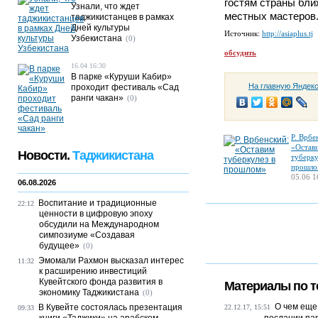
гостям страны бли
Узнали, что ждет
местных мастеров
таджикистанцев в рамках
Дней культуры
Источник:
http://asiaplus.tj
Узбекистана
(0)
обсудить
16.04 16:30
В парке «Куруши Кабир»
На главную Яндек
проходит фестиваль «Сад
ранги чакан»
(0)
Р. Врбе
«Остав
Новости.
Таджикистана
туберку
прошло
05.06 1
06.08.2026
Воспитание и традиционные
22:12
ценности в цифровую эпоху
обсудили на Международном
симпозиуме «Создавая
будущее»
(0)
Эмомали Рахмон высказал интерес
11:32
к расширению инвестиций
Кувейтского фонда развития в
Материалы по т
экономику Таджикистана
(0)
О чем еще
В Кувейте состоялась презентация
22.12.17, 15:51
09:33