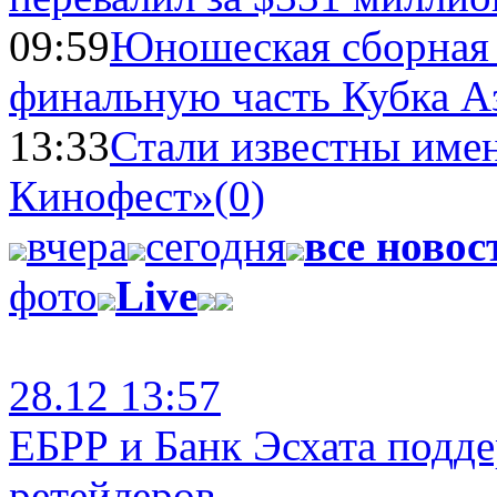
09:59
Юношеская сборная
финальную часть Кубка А
13:33
Стали известны имен
Кинофест»
(0)
вчера
сегодня
все новос
фото
Live
28.12 13:57
ЕБРР и Банк Эсхата подд
ретейлеров