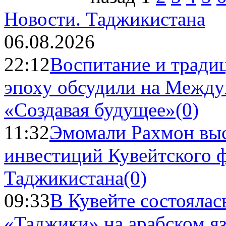
Новости.
Таджикистана
06.08.2026
22:12
Воспитание и тради
эпоху обсудили на Межд
«Создавая будущее»
(0)
11:32
Эмомали Рахмон выс
инвестиций Кувейтского ф
Таджикистана
(0)
09:33
В Кувейте состоялас
«Таджики» на арабском я