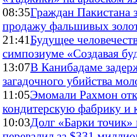
08:35
Граждан Пакистана 
продажу фальшивых золо
21:41
Будущее человечест
симпозиуме «Создавая бу
13:07
В Канибадаме задер
загадочного убийства мо
11:05
Эмомали Рахмон отк
кондитерскую фабрику и 
10:03
Долг «Барки точик»
перевалил за $331 миллио