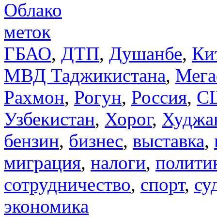
Облако
меток
ГБАО
,
ДТП
,
Душанбе
,
Ки
МВД Таджикистана
,
Мега
Рахмон
,
Рогун
,
Россия
,
С
Узбекистан
,
Хорог
,
Худжа
бензин
,
бизнес
,
выставка
,
миграция
,
налоги
,
полити
сотрудничество
,
спорт
,
су
экономика