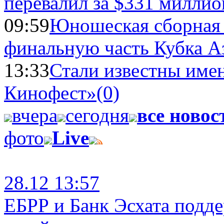
перевалил за $331 миллио
09:59
Юношеская сборная
финальную часть Кубка А
13:33
Стали известны имен
Кинофест»
(0)
вчера
сегодня
все новос
фото
Live
28.12 13:57
ЕБРР и Банк Эсхата подд