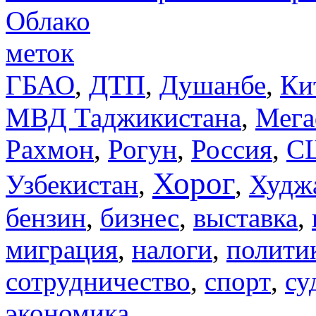
Облако
меток
ДТП
ГБАО
,
,
Душанбе
,
Ки
МВД Таджикистана
,
Мега
Рахмон
,
Рогун
,
Россия
,
С
Хорог
Узбекистан
,
,
Худж
бензин
,
бизнес
,
выставка
,
миграция
,
налоги
,
полити
сотрудничество
,
спорт
,
су
экономика