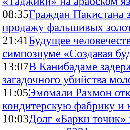
«Таджики» на арабском я
08:35
Граждан Пакистана 
продажу фальшивых золо
21:41
Будущее человечест
симпозиуме «Создавая бу
13:07
В Канибадаме задер
загадочного убийства мо
11:05
Эмомали Рахмон отк
кондитерскую фабрику и 
10:03
Долг «Барки точик»