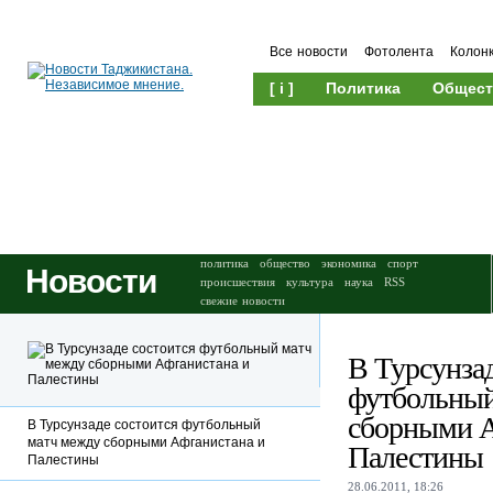
Все новости
Фотолента
Колон
[ i ]
Политика
Общест
Происшествия
Культура
политика
общество
экономика
спорт
Новости
происшествия
культура
наука
RSS
свежие новости
В Турсунзад
футбольный
сборными А
В Турсунзаде состоится футбольный
матч между сборными Афганистана и
Палестины
Палестины
28.06.2011, 18:26