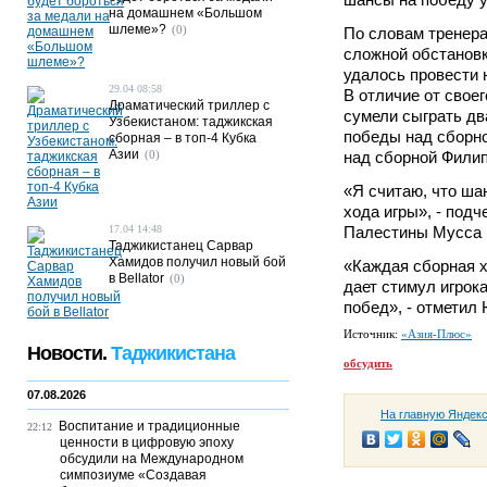
на домашнем «Большом
шлеме»?
(0)
По словам тренера
сложной обстановк
удалось провести 
29.04 08:58
В отличие от свое
Драматический триллер с
сумели сыграть дв
Узбекистаном: таджикская
победы над сборно
сборная – в топ-4 Кубка
Азии
(0)
над сборной Филип
«Я считаю, что шан
хода игры», - под
17.04 14:48
Палестины Мусса 
Таджикистанец Сарвар
Хамидов получил новый бой
«Каждая сборная х
в Bellator
(0)
дает стимул игрок
побед», - отметил
Источник:
«Азия-Плюс»
Новости.
Таджикистана
обсудить
07.08.2026
На главную Яндек
Воспитание и традиционные
22:12
ценности в цифровую эпоху
обсудили на Международном
симпозиуме «Создавая