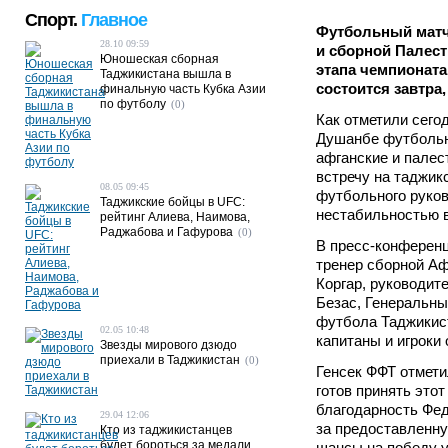
Спорт.
Главное
Футбольный матч
28.10 09:59
и сборной Палест
Юношеская сборная
этапа чемпионата
Таджикистана вышла в
состоится завтра,
финальную часть Кубка Азии
по футболу
(0)
Как отметили сего
Душанбе футбольн
афганские и пале
встречу на таджик
08.05 09:45
футбольного руков
Таджикские бойцы в UFC:
нестабильностью в
рейтинг Алиева, Наимова,
Раджабова и Гафурова
(0)
В пресс-конференц
тренер сборной А
Коргар, руководит
Безас, Генеральны
футбола Таджикис
02.05 10:48
капитаны и игроки
Звезды мирового дзюдо
приехали в Таджикистан
(0)
Генсек ФФТ отмети
готов принять это
благодарность Фе
29.04 12:06
за предоставленну
Кто из таджикистанцев
будет бороться за медали
шансы на победу у