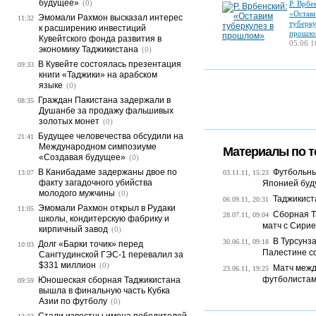
будущее»
(0)
Р. Врбе
«Остав
Эмомали Рахмон высказал интерес
11:32
туберку
к расширению инвестиций
прошло
Кувейтского фонда развития в
05.06 1
экономику Таджикистана
(0)
В Кувейте состоялась презентация
09:33
книги «Таджики» на арабском
языке
(0)
Граждан Пакистана задержали в
08:35
Душанбе за продажу фальшивых
золотых монет
(0)
Будущее человечества обсудили на
21:41
Международном симпозиуме
Материалы по т
«Создавая будущее»
(0)
В Канибадаме задержаны двое по
Футбольны
13:07
03.11.11, 15:23
факту загадочного убийства
Японией буду
молодого мужчины
(0)
Таджикист
06.09.11, 20:31
Эмомали Рахмон открыл в Рудаки
11:05
Сборная Т
28.07.11, 09:04
школы, кондитерскую фабрику и
матч с Сири
кирпичный завод
(0)
В Турсунз
30.06.11, 09:18
Долг «Барки точик» перед
10:03
Палестине со
Сангтудинской ГЭС-1 перевалил за
$331 миллион
(0)
Матч межд
23.06.11, 19:25
футболистами
Юношеская сборная Таджикистана
09:59
вышла в финальную часть Кубка
Азии по футболу
(0)