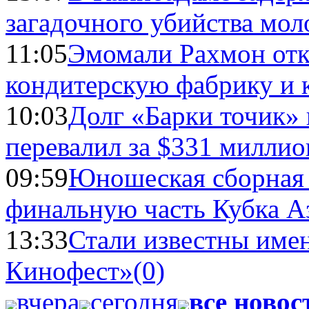
загадочного убийства мо
11:05
Эмомали Рахмон отк
кондитерскую фабрику и 
10:03
Долг «Барки точик»
перевалил за $331 миллио
09:59
Юношеская сборная
финальную часть Кубка А
13:33
Стали известны имен
Кинофест»
(0)
вчера
сегодня
все новос