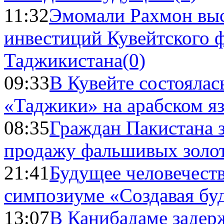
11:32
Эмомали Рахмон выс
инвестиций Кувейтского ф
Таджикистана
(0)
09:33
В Кувейте состоялас
«Таджики» на арабском я
08:35
Граждан Пакистана 
продажу фальшивых золо
21:41
Будущее человечест
симпозиуме «Создавая бу
13:07
В Канибадаме задер