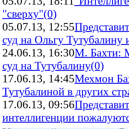
05.07.13, 18:11
"Интеллиге
"сверху"
(0)
05.07.13, 12:55
Представит
суд на Ольгу Тутубалину и
24.06.13, 16:30
М. Бахти: 
суд на Тутубалину
(0)
17.06.13, 14:45
Мехмон Бах
Тутубалиной в других стр
17.06.13, 09:56
Представит
интеллигенции пожалуются 