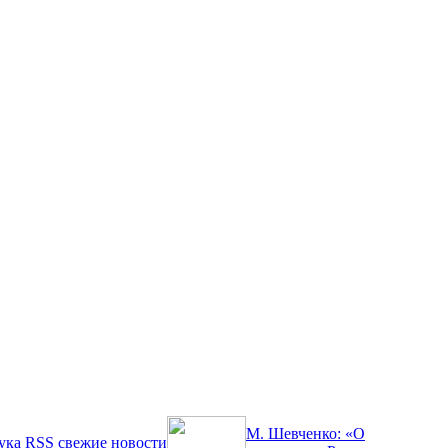
М. Шевченко: «О
ука
RSS
свежие новости