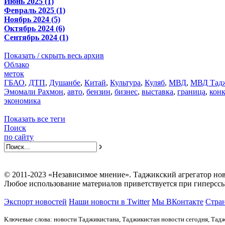
Июнь 2025 (1)
Февраль 2025 (1)
Ноябрь 2024 (5)
Октябрь 2024 (6)
Сентябрь 2024 (1)
Показать / скрыть весь архив
Облако
меток
ГБАО
,
ДТП
,
Душанбе
,
Китай
,
Культура
,
Куляб
,
МВД
,
МВД Тадж
Эмомали Рахмон
,
авто
,
бензин
,
бизнес
,
выставка
,
граница
,
кон
экономика
Показать все теги
Поиск
по сайту
© 2011-2023 «Независимое мнение». Таджикский агрегатор нов
Любое использование материалов приветствуется при гиперссы
Экспорт новостей
Наши новости в Twitter
Мы ВКонтакте
Стран
Ключевые слова: новости Таджикистана, Таджикистан новости сегодня, Тадж