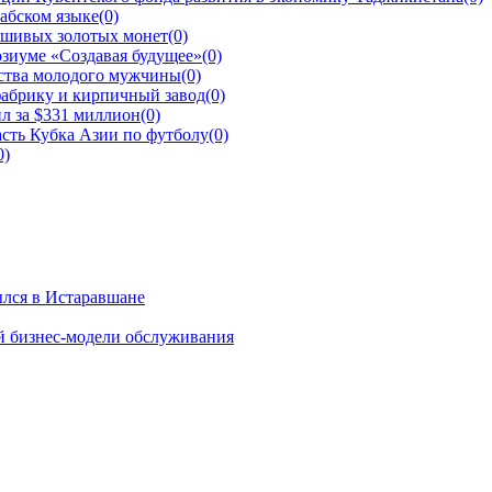
рабском языке
(0)
ьшивых золотых монет
(0)
зиуме «Создавая будущее»
(0)
йства молодого мужчины
(0)
фабрику и кирпичный завод
(0)
л за $331 миллион
(0)
сть Кубка Азии по футболу
(0)
0)
ылся в Истаравшане
й бизнес-модели обслуживания