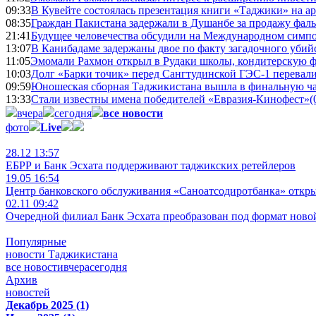
09:33
В Кувейте состоялась презентация книги «Таджики» на а
08:35
Граждан Пакистана задержали в Душанбе за продажу фал
21:41
Будущее человечества обсудили на Международном симпо
13:07
В Канибадаме задержаны двое по факту загадочного уби
11:05
Эмомали Рахмон открыл в Рудаки школы, кондитерскую 
10:03
Долг «Барки точик» перед Сангтудинской ГЭС-1 перевали
09:59
Юношеская сборная Таджикистана вышла в финальную ча
13:33
Стали известны имена победителей «Евразия-Кинофест»
(
вчера
сегодня
все новости
фото
Live
28.12 13:57
ЕБРР и Банк Эсхата поддерживают таджикских ретейлеров
19.05 16:54
Центр банковского обслуживания «Саноатсодиротбанка» откр
02.11 09:42
Очередной филиал Банк Эсхата преобразован под формат ново
Популярные
новости Таджикистана
все новости
вчера
сегодня
Архив
новостей
Декабрь 2025 (1)