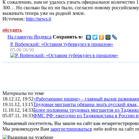
К сожалению, нам не удалось узнать официальное количество 
300… Но сколько бы их ни было, согласно новому российскому 
выживать теперь уже на родной земле.
Источник:
http://news.tj
обсудить
На главную Яндекса
Сохранить в:
Р. Врбенский: «Оставим туберкулез в прошлом»
05.06 16:50
Материалы по теме
18.12.12, 19:52
«Работающие нищие» - главный вызов развиваю
19.11.12, 13:15
Трудовые мигранты обязаны знать русский язык, 
11.10.12, 14:33
Более половины трудовых мигрантов из Таджикист
05.07.11, 16:33
ФМС РФ: ежегодно из Таджикистана в Россию въе
Уважаемый посетитель, Вы зашли на сайт как незарегистриров
Мы рекомендуем Вам
зарегистрироваться
либо войти на сайт п