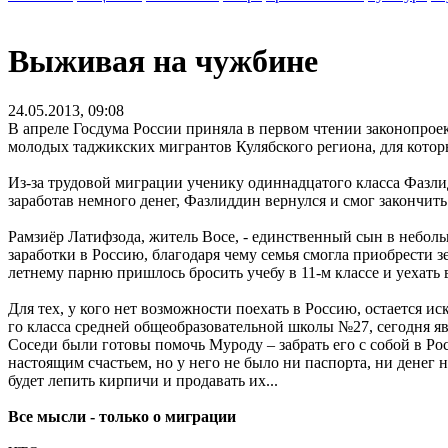
Выживая на чужбине
24.05.2013, 09:08
В апреле Госдума России приняла в первом чтении законопроек
молодых таджикских мигрантов Кулябского региона, для котор
Из-за трудовой миграции ученику одиннадцатого класса Фазлид
заработав немного денег, Фазлиддин вернулся и смог закончить
Рамзиёр Латифзода, житель Восе, - единственный сын в небольшо
заработки в Россию, благодаря чему семья смогла приобрести з
летнему парню пришлось бросить учебу в 11-м классе и уехать 
Для тех, у кого нет возможности поехать в Россию, остается и
го класса средней общеобразовательной школы №27, сегодня явля
Соседи были готовы помочь Муроду – забрать его с собой в Ро
настоящим счастьем, но у него не было ни паспорта, ни денег
будет лепить кирпичи и продавать их...
Все мысли - только о миграции