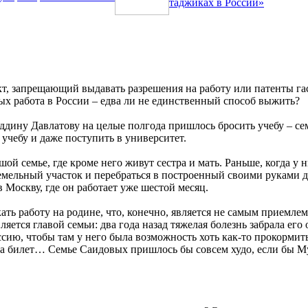
таджиках в России»
т, запрещающий выдавать разрешения на работу или патенты гаст
ых работа в России – едва ли не единственный способ выжить?
дину Давлатову на целые полгода пришлось бросить учебу – сем
 учебу и даже поступить в университет.
й семье, где кроме него живут сестра и мать. Раньше, когда у н
емельный участок и перебраться в построенный своими руками до
в Москву, где он работает уже шестой месяц.
скать работу на родине, что, конечно, является не самым прием
ется главой семьи: два года назад тяжелая болезнь забрала его 
ссию, чтобы там у него была возможность хоть как-то прокорми
 на билет… Семье Саидовых пришлось бы совсем худо, если бы Му