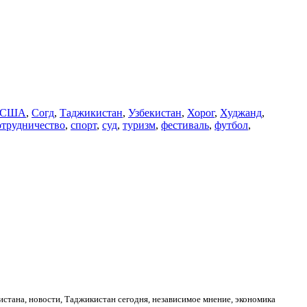
США
,
Согд
,
Таджикистан
,
Узбекистан
,
Хорог
,
Худжанд
,
отрудничество
,
спорт
,
суд
,
туризм
,
фестиваль
,
футбол
,
стана, новости, Таджикистан сегодня, независимое мнение, экономика