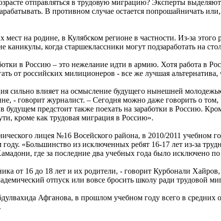
озрасте отправляться в трудовую миграцию? Эксперты выделяют
рабатывать. В противном случае остается попрошайничать или, 
х мест на родине, в Кулябском регионе в частности. Из-за этого
ие каникулы, когда старшеклассники могут подзаработать на сто
отки в Россию – это нежелание идти в армию. Хотя работа в Рос
ать от российских милиционеров - все же лучшая альтернатива, 
я сильно влияет на осмысление будущего нынешней молодежью.
ине, - говорит журналист. – Сегодня можно даже говорить о том
в будущем предстоит также поехать на заработки в Россию. Кро
пути, кроме как трудовая миграция в Россию».
ического лицея №16 Восейского района, в 2010/2011 учебном го
ом году. «Большинство из исключенных ребят 16-17 лет из-за тр
Хамадони, где за последние два учебных года было исключено по
ника от 16 до 18 лет и их родители, - говорит Курбонали Хайро
кадемический отпуск или вовсе бросить школу ради трудовой ми
улвахида Афганова, в прошлом учебном году всего в средних о
.