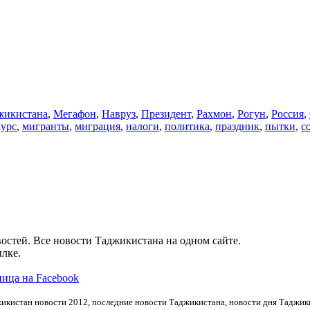
икистана
,
Мегафон
,
Навруз
,
Президент
,
Рахмон
,
Рогун
,
Россия
,
курс
,
мигранты
,
миграция
,
налоги
,
политика
,
праздник
,
пытки
,
с
остей. Все новости Таджикистана на одном сайте.
лке.
ица на Facebook
икистан новости 2012, последние новости Таджикистана, новости дня Таджики