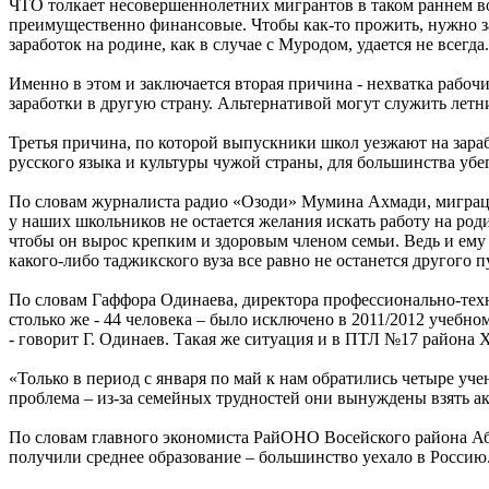
ЧТО толкает несовершеннолетних мигрантов в таком раннем в
преимущественно финансовые. Чтобы как-то прожить, нужно за
заработок на родине, как в случае с Муродом, удается не всегда.
Именно в этом и заключается вторая причина - нехватка рабочи
заработки в другую страну. Альтернативой могут служить летн
Третья причина, по которой выпускники школ уезжают на зараб
русского языка и культуры чужой страны, для большинства убег
По словам журналиста радио «Озоди» Мумина Ахмади, миграци
у наших школьников не остается желания искать работу на род
чтобы он вырос крепким и здоровым членом семьи. Ведь и ему 
какого-либо таджикского вуза все равно не останется другого 
По словам Гаффора Одинаева, директора профессионально-техн
столько же - 44 человека – было исключено в 2011/2012 учебн
- говорит Г. Одинаев. Такая же ситуация и в ПТЛ №17 района 
«Только в период с января по май к нам обратились четыре уче
проблема – из-за семейных трудностей они вынуждены взять а
По словам главного экономиста РайОНО Восейского района Абд
получили среднее образование – большинство уехало в Россию