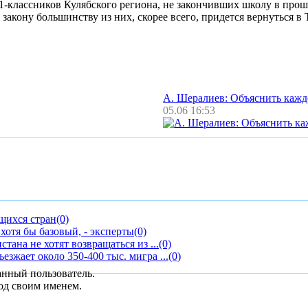
11-классников Кулябского региона, не закончивших школу в пр
закону большинству из них, скорее всего, придется вернуться в 
А. Шералиев: Объяснить каж
05.06 16:53
щихся стран
(0)
хотя бы базовый, - эксперты
(0)
ана не хотят возвращаться из ...
(0)
зжает около 350-400 тыс. мигра ...
(0)
анный пользователь.
од своим именем.