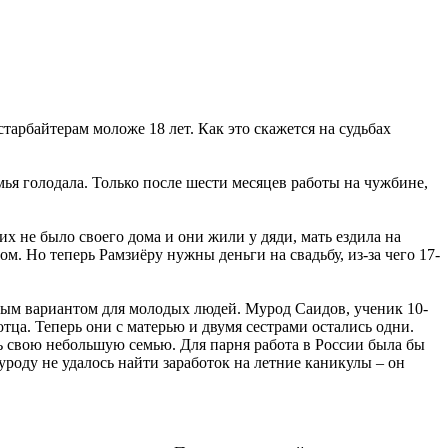
арбайтерам моложе 18 лет. Как это скажется на судьбах
ья голодала. Только после шести месяцев работы на чужбине,
их не было своего дома и они жили у дяди, мать ездила на
м. Но теперь Рамзиёру нужны деньги на свадьбу, из-за чего 17-
лемым вариантом для молодых людей. Мурод Саидов, ученик 10-
отца. Теперь они с матерью и двумя сестрами остались одни.
ть свою небольшую семью. Для парня работа в России была бы
роду не удалось найти заработок на летние каникулы – он