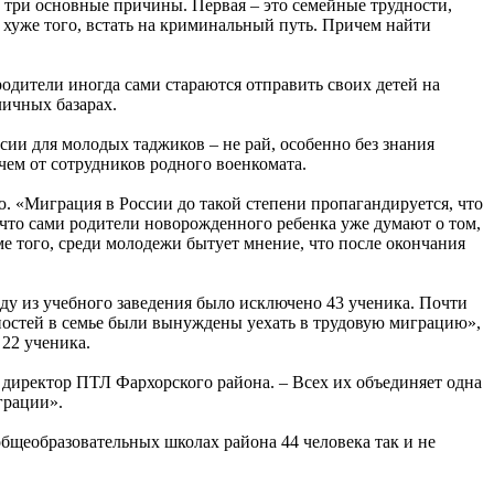
 три основные причины. Первая – это семейные трудности,
хуже того, встать на криминальный путь. Причем найти
 родители иногда сами стараются отправить своих детей на
личных базарах.
сии для молодых таджиков – не рай, особенно без знания
чем от сотрудников родного военкомата.
 «Миграция в России до такой степени пропагандируется, что
, что сами родители новорожденного ребенка уже думают о том,
ме того, среди молодежи бытует мнение, что после окончания
ду из учебного заведения было исключено 43 ученика. Почти
удностей в семье были вынуждены уехать в трудовую миграцию»,
 22 ученика.
в, директор ПТЛ Фархорского района. – Всех их объединяет одна
грации».
бщеобразовательных школах района 44 человека так и не