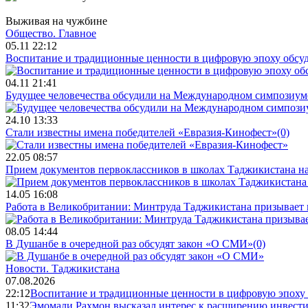
Выживая на чужбине
Общество.
Главное
05.11 22:12
Воспитание и традиционные ценности в цифровую эпоху обсу
04.11 21:41
Будущее человечества обсудили на Международном симпозиум
24.10 13:33
Стали известны имена победителей «Евразия-Кинофест»
(0)
22.05 08:57
Прием документов первоклассников в школах Таджикистана нач
14.05 16:08
Работа в Великобритании: Минтруда Таджикистана призывает
08.05 14:44
В Душанбе в очередной раз обсудят закон «О СМИ»
(0)
Новости.
Таджикистана
07.08.2026
22:12
Воспитание и традиционные ценности в цифровую эпоху
11:32
Эмомали Рахмон высказал интерес к расширению инвести