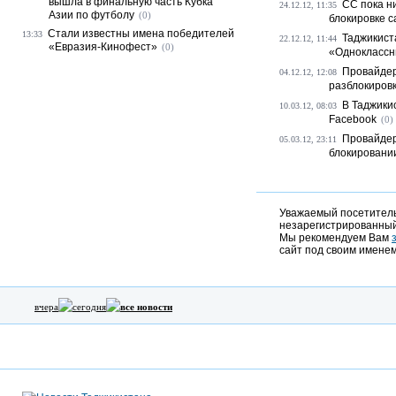
вышла в финальную часть Кубка
СС пока н
24.12.12, 11:35
Азии по футболу
(0)
блокировке с
Стали известны имена победителей
13:33
Таджикист
22.12.12, 11:44
«Евразия-Кинофест»
(0)
«Одноклассн
Провайдер
04.12.12, 12:08
разблокиров
В Таджики
10.03.12, 08:03
Facebook
(0)
Провайдер
05.03.12, 23:11
блокировани
Уважаемый посетитель,
незарегистрированный
Мы рекомендуем Вам
сайт под своим именем
вчера
сегодня
все новости