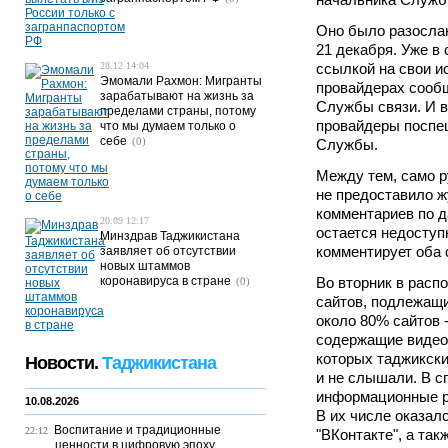
Оно было разосла
21 декабря. Уже в
28.12 14:04
ссылкой на свои и
Эмомали Рахмон: Мигранты
провайдерах сооб
зарабатывают на жизнь за
Службы связи. И в
пределами страны, потому
провайдеры поспе
что мы думаем только о
себе
(0)
Службы.
Между тем, само р
не предоставило ж
комментариев по д
20.09 12:17
остается недоступ
Минздрав Таджикистана
комментирует оба 
заявляет об отсутствии
новых штаммов
коронавируса в стране
Во вторник в расп
(0)
сайтов, подлежащи
около 80% сайтов 
содержащие видеок
которых таджикски
Новости.
Таджикистана
и не слышали. В с
информационные р
10.08.2026
В их числе оказал
Воспитание и традиционные
22:12
"ВКонтакте", а так
ценности в цифровую эпоху