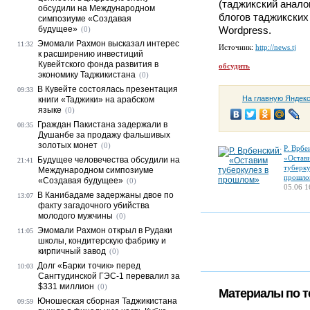
(таджикский аналог
обсудили на Международном
блогов таджикских
симпозиуме «Создавая
будущее»
Wordpress.
(0)
Эмомали Рахмон высказал интерес
11:32
Источник:
http://news.tj
к расширению инвестиций
Кувейтского фонда развития в
обсудить
экономику Таджикистана
(0)
В Кувейте состоялась презентация
09:33
На главную Яндек
книги «Таджики» на арабском
языке
(0)
Граждан Пакистана задержали в
08:35
Душанбе за продажу фальшивых
золотых монет
(0)
Р. Врбе
«Остав
Будущее человечества обсудили на
21:41
туберку
Международном симпозиуме
прошло
«Создавая будущее»
(0)
05.06 1
В Канибадаме задержаны двое по
13:07
факту загадочного убийства
молодого мужчины
(0)
Эмомали Рахмон открыл в Рудаки
11:05
школы, кондитерскую фабрику и
кирпичный завод
(0)
Долг «Барки точик» перед
10:03
Сангтудинской ГЭС-1 перевалил за
$331 миллион
(0)
Материалы по т
Юношеская сборная Таджикистана
09:59