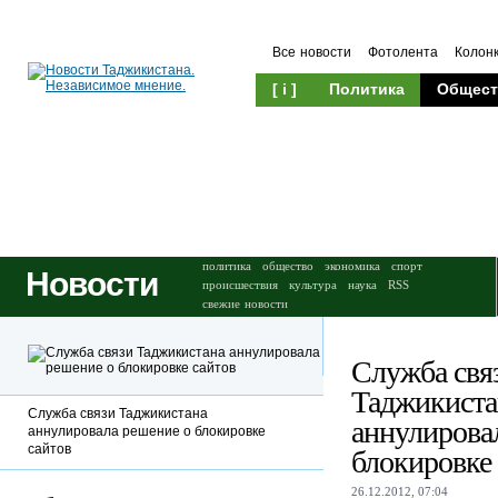
Все новости
Фотолента
Колон
[ i ]
Политика
Общест
Происшествия
Культура
политика
общество
экономика
спорт
Новости
происшествия
культура
наука
RSS
свежие новости
Служба свя
Таджикиста
Служба связи Таджикистана
аннулирова
аннулировала решение о блокировке
сайтов
блокировке 
26.12.2012, 07:04