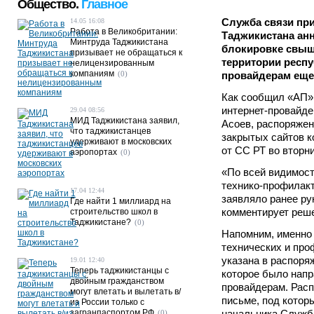
Общество.
Главное
Служба связи пр
14.05 16:08
Работа в Великобритании:
Таджикистана ан
Минтруда Таджикистана
блокировке свыше
призывает не обращаться к
территории респу
нелицензированным
компаниям
(0)
провайдерам еще 
Как сообщил «АП»
интернет-провайд
29.04 08:56
МИД Таджикистана заявил,
Асоев, распоряжен
что таджикистанцев
закрытых сайтов 
удерживают в московских
от СС РТ во вторн
аэропортах
(0)
«По всей видимост
технико-профилакт
17.04 12:44
заявляло ранее ру
Где найти 1 миллиард на
комментирует реш
строительство школ в
Таджикистане?
(0)
Напомним, именно 
технических и про
указана в распоря
19.01 12:40
Теперь таджикистанцы с
которое было нап
двойным гражданством
провайдерам. Рас
могут влетать и вылетать в/
письме, под котор
из России только с
загранпаспортом РФ
начальника Служб
(0)