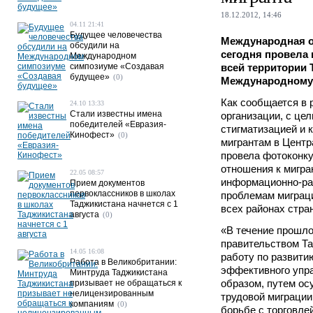
18.12.2012, 14:46
04.11 21:41
Будущее человечества
Международная о
обсудили на
сегодня провела
Международном
симпозиуме «Создавая
всей территории 
будущее»
(0)
Международному 
Как сообщается в 
24.10 13:33
Стали известны имена
организации, с це
победителей «Евразия-
стигматизацией и 
Кинофест»
(0)
мигрантам в Цент
провела фотоконку
отношения к мигра
22.05 08:57
информационно-ра
Прием документов
первоклассников в школах
проблемам миграци
Таджикистана начнется с 1
всех районах стра
августа
(0)
«В течение прошлог
правительством Т
14.05 16:08
работу по развити
Работа в Великобритании:
эффективного упра
Минтруда Таджикистана
образом, путем о
призывает не обращаться к
нелицензированным
трудовой миграции
компаниям
(0)
борьбе с торговл