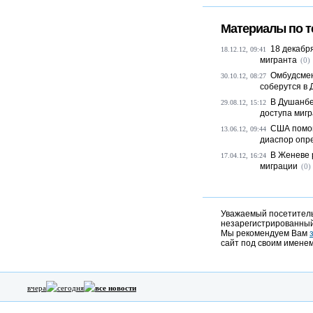
Материалы по т
18 декабр
18.12.12, 09:41
мигранта
(0)
Омбудсмен
30.10.12, 08:27
соберутся в
В Душанбе
29.08.12, 15:12
доступа мигра
США помог
13.06.12, 09:44
диаспор опре
В Женеве 
17.04.12, 16:24
миграции
(0)
Уважаемый посетитель,
незарегистрированный
Мы рекомендуем Вам
сайт под своим именем
вчера
сегодня
все новости