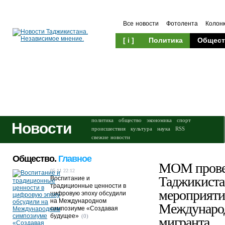
Все новости
Фотолента
Колон
[ i ]
Политика
Общест
Происшествия
Культура
политика
общество
экономика
спорт
Новости
происшествия
культура
наука
RSS
свежие новости
Общество.
Главное
МОМ прове
05.11 22:12
Таджикиста
Воспитание и
традиционные ценности в
мероприятия
цифровую эпоху обсудили
на Международном
Международ
симпозиуме «Создавая
будущее»
(0)
мигранта