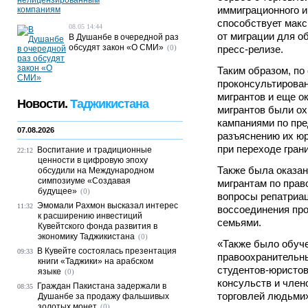
иммиграционного и
способствует мак
08.05 14:44
от миграции для об
В Душанбе в очередной раз
обсудят закон «О СМИ»
(0)
пресс-релизе.
Таким образом, по
проконсультирова
мигрантов и еще о
Новости.
Таджикистана
мигрантов были о
кампаниями по пр
07.08.2026
разъяснению их юр
при переходе гран
Воспитание и традиционные
22:12
ценности в цифровую эпоху
Также была оказан
обсудили на Международном
симпозиуме «Создавая
мигрантам по прав
будущее»
(0)
вопросы репатриац
Эмомали Рахмон высказал интерес
11:32
воссоединения про
к расширению инвестиций
семьями.
Кувейтского фонда развития в
экономику Таджикистана
(0)
«Также было обуче
В Кувейте состоялась презентация
09:33
правоохранительны
книги «Таджики» на арабском
студентов-юристов
языке
(0)
консульств и член
Граждан Пакистана задержали в
08:35
торговлей людьми»,
Душанбе за продажу фальшивых
золотых монет
(0)