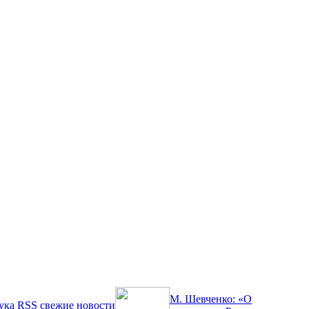
М. Шевченко: «О
ука
RSS
свежие новости