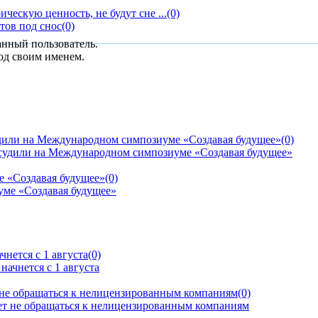
ческую ценность, не будут сне ...
(0)
тов под снос
(0)
анный пользователь.
од своим именем.
дили на Международном симпозиуме «Создавая будущее»
(0)
е «Создавая будущее»
(0)
нется с 1 августа
(0)
 не обращаться к нелицензированным компаниям
(0)