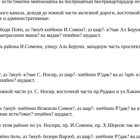
и исти?оматии миёнаошёна ва бисёрошёнаи бисёрквартирадор пе
кого канала, доходя до южной части железной дороги, восточной
е и административные.
боди Поён, аз ?ануб-хиёбони И.Сомон?, аз шар?- к?чаи Ал Берун
матрасонии маиш? ва мадан? пешбин? шудааст.
 района И.Сомони, улицу Аль Беруни, западную часть проспект
 аз ?ануб- к?чаи С. Носир, аз шар?- хиёбони Р?дак? ва аз ?арб-
ешбин? шудааст.
жной части ул. С. Носир, восточной части пр.Рудаки и ул.Хаким
аз ?ануб- хиёбони Исмоили Сомон?, аз шар?- хиёбони Р?дак? ва 
наи исти?омат? пешбин? шудааст.
 этом районе по ул. Носири, пр. И.Сомони, пр. Х.Шерози так ж
ёни боло, аз ?ануб- бозори Варзоб, аз шар?- хиёбони Р?дак? ва 