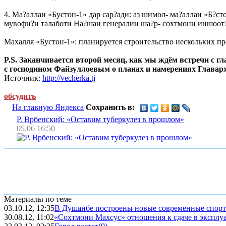
4. Ма?аллаи «Бустон-1» дар сар?ади: аз шимол- ма?аллаи «Б?сто
мувофи?и талаботи На?шаи генералии ша?р- сохтмони иншоот?
Махалля «Бустон-1»: планируется строительство нескольких п
P.S. Заканчивается второй месяц, как мы ждём встречи с 
с господином Файзуллоевым о планах и намерениях Главар
Источник:
http://vecherka.tj
обсудить
На главную Яндекса
Сохранить в:
Р. Врбенский: «Оставим туберкулез в прошлом»
05.06 16:50
Материалы по теме
03.10.12, 12:35
В Душанбе построены новые современные спор
30.08.12, 11:02
«Сохтмони Махсус» отношения к сдаче в эксплуат