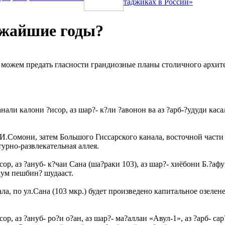
таджиках в России»
ижайшие годы?
можем предать гласности грандиозные планы столичного архитект
али калони ?исор, аз шар?- к?ли ?авонон ва аз ?арб-?удуди ка
 И.Сомони, затем Большого Гиссарского канала, восточной части
урно-развлекательная аллея.
ор, аз ?ануб- к?чаи Сана (ша?раки 103), аз шар?- хиёбони Б.?афу
мум пешбин? шудааст.
ала, по ул.Сана (103 мкр.) будет произведено капитальное озел
ор, аз ?ануб- ро?и о?ан, аз шар?- ма?аллаи «Авул-1», аз ?арб- с