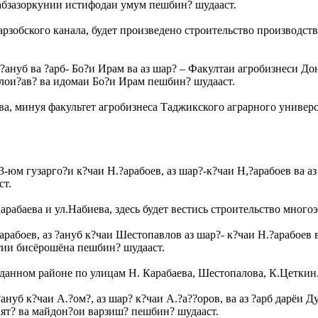
абзазоркунии истифодаи умум пешбин? шудааст.
арзобского канала, будет произведено строительство производст
з ?ануб ва ?арб- Бо?и Ирам ва аз шар? – Факултаи агробизнеси 
лои?ав? ва идомаи Бо?и Ирам пешбин? шудааст.
мова, минуя факультет агробизнеса Таджикского аграрного униве
3-юм гузарго?и к?чаи Н.?арабоев, аз шар?-к?чаи Н,?арабоев ва а
ст.
Карабаева и ул.Набиева, здесь будет вестись строительство мног
арабоев, аз ?ануб к?чаи Шестопавлов аз шар?- к?чаи Н.?арабоев 
тии бисёрошёна пешбин? шудааст.
данном районе по улицам Н. Карабаева, Шестопалова, К.Цеткин
?ануб к?чаи А.?ом?, аз шар? к?чаи А.?а??оров, ва аз ?арб дарёи
ят? ва майдон?ои варзиш? пешбин? шудааст.