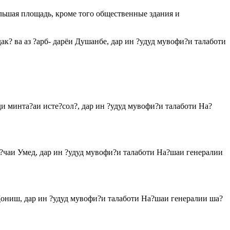
льшая площадь, кроме того общественные здания и
ак? ва аз ?арб- дарёи Душанбе, дар ин ?удуд мувофи?и талаботи
уди минта?аи исте?сол?, дар ин ?удуд мувофи?и талаботи На?
-к?чаи Умед, дар ин ?удуд мувофи?и талаботи На?шаи генералии
.Дониш, дар ин ?удуд мувофи?и талаботи На?шаи генералии ша?