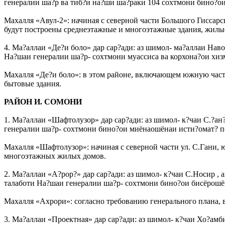
генералии ша?р ва тиб?и на?ши ша?раки 104 сохтмони бино?о
Махалля «Авул-2»: начиная с северной части Большого Гиссарс
будут построены среднеэтажные и многоэтажные здания, жилы
4. Ма?аллаи «Де?и боло» дар сар?ади: аз шимол- ма?аллаи Наво
На?шаи генералии ша?р- сохтмони муассиса ва корхона?ои хиз
Махалля «Де?и боло»: в этом районе, включающем южную часть
бытовые здания.
РАЙОН И. СОМОНИ
1. Ма?аллаи «Шафтолузор» дар сар?ади: аз шимол- к?чаи С.?ан?,
генералии ша?р- сохтмони бино?ои миёнаошёнаи исти?омат? п
Махалля «Шафтолузор»: начиная с северной части ул. С.Гани, ю
многоэтажных жилых домов.
2. Ма?аллаи «А?рор?» дар сар?ади: аз шимол- к?чаи С.Носир , 
талаботи На?шаи генералии ша?р- сохтмони бино?ои бисёрошё
Махалля «Ахрори»: согласно требованию генерального плана, в
3. Ма?аллаи «Проектная» дар сар?ади: аз шимол- к?чаи Хо?амби