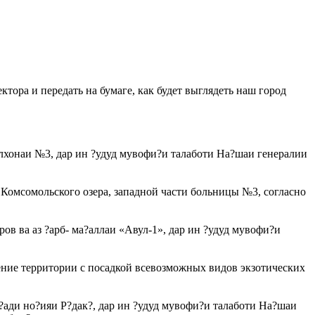
ора и передать на бумаге, как будет выглядеть наш город
салхонаи №3, дар ин ?удуд мувофи?и талаботи На?шаи генералии
 Комсомольского озера, западной части больницы №3, согласно
ров ва аз ?арб- ма?аллаи «Авул-1», дар ин ?удуд мувофи?и
енение территории с посадкой всевозможных видов экзотических
ар?ади но?ияи Р?дак?, дар ин ?удуд мувофи?и талаботи На?шаи