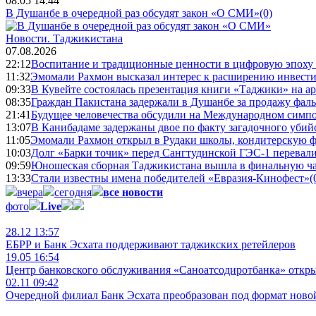
08.05 14:44
В Душанбе в очередной раз обсудят закон «О СМИ»
(0)
Новости.
Таджикистана
07.08.2026
22:12
Воспитание и традиционные ценности в цифровую эпоху
11:32
Эмомали Рахмон высказал интерес к расширению инвести
09:33
В Кувейте состоялась презентация книги «Таджики» на а
08:35
Граждан Пакистана задержали в Душанбе за продажу фал
21:41
Будущее человечества обсудили на Международном симпо
13:07
В Канибадаме задержаны двое по факту загадочного уби
11:05
Эмомали Рахмон открыл в Рудаки школы, кондитерскую 
10:03
Долг «Барки точик» перед Сангтудинской ГЭС-1 перевали
09:59
Юношеская сборная Таджикистана вышла в финальную ча
13:33
Стали известны имена победителей «Евразия-Кинофест»
(
вчера
сегодня
все новости
фото
Live
28.12 13:57
ЕБРР и Банк Эсхата поддерживают таджикских ретейлеров
19.05 16:54
Центр банковского обслуживания «Саноатсодиротбанка» откр
02.11 09:42
Очередной филиал Банк Эсхата преобразован под формат ново