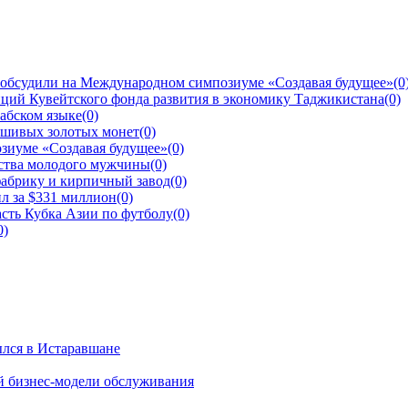
 обсудили на Международном симпозиуме «Создавая будущее»
(0
ций Кувейтского фонда развития в экономику Таджикистана
(0)
рабском языке
(0)
ьшивых золотых монет
(0)
зиуме «Создавая будущее»
(0)
йства молодого мужчины
(0)
фабрику и кирпичный завод
(0)
л за $331 миллион
(0)
сть Кубка Азии по футболу
(0)
0)
ылся в Истаравшане
й бизнес-модели обслуживания