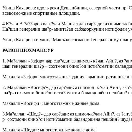
Улица Кахарова: вдоль реки Душанбинки, северной части пр. 
всевозможные спортивные площадки.
4.К?чаи А.?а??оров ва к?чаи Машъал дар сар?ади: аз шимол-к?ч
На?шаи генералии ша?р- минта?аи сабзазоркунии истифодаи у
Улица Кахарова и улица Машъал: согласно Генеральному плану 
РАЙОН ШОХМАНСУР
1. Ма?аллаи «Зафар» дар сар?ади: аз шимол- к?чаи Айн?, аз ?ан
шаи генералии ша?р – сохтмони бино?ои исти?оматии баландо
Махалля «Зафар»: многоэтажные здания, административные и 
2. Ма?аллаи «Восиф?» дар сар?ади: аз шимол- к?чаи Айн?, аз 
ша?р- сохтмони бино?ои исти?оматии баландошёна пешбин? шу
Махалля «Восифи»: многоэтажные жилые дома
3.Ма?аллаи «Шод?» дар сар?ади: аз шимол-к?чаи Айн?, аз ?ану
р- сохтмони бино?ои исти?оматии баландошёна пешбин? шудаа
Махалля «Шоди»: многоэтажные жилые дома.