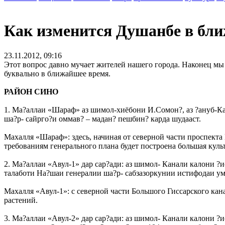
Как изменится Душанбе в бл
23.11.2012, 09:16
Этот вопрос давно мучает жителей нашего города. Наконец мы 
буквально в ближайшее время.
РАЙОН СИНО
1. Ма?аллаи «Шараф» аз шимол-хиёбони И.Сомон?, аз ?ануб-Кан
ша?р- сайрго?и оммав? – мадан? пешбин? карда шудааст.
Махалля «Шараф»: здесь, начиная от северной части проспекта
требованиям генерального плана будет построена большая культ
2. Ма?аллаи «Авул-1» дар сар?ади: аз шимол- Канали калони ?ис
талаботи На?шаи генералии ша?р- сабзазоркунии истифодаи у
Махалля «Авул-1»: с северной части Большого Гиссарского кан
растений.
3. Ма?аллаи «Авул-2» дар сар?ади: аз шимол- Канали калони ?ис