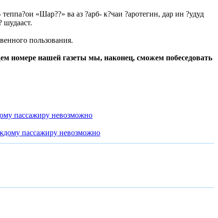
 теппа?ои «Шар??» ва аз ?арб- к?чаи ?аротегин, дар ин ?удуд
 шудааст.
венного пользования.
щем номере нашей газеты мы, наконец, сможем побеседовать
дому пассажиру невозможно