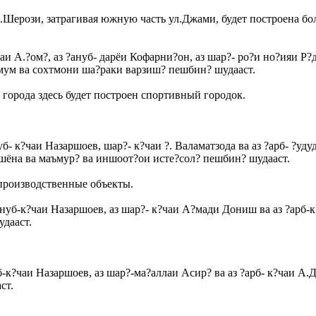
С.Шерози, затрагивая южную часть ул.Джами, будет построена бо
аи А.?ом?, аз ?ануб- дарёи Кофарни?он, аз шар?- ро?и но?ияи Р?д
мум ва сохтмони ша?раки варзиш? пешбин? шудааст.
города здесь будет построен спортивный городок.
уб- к?чаи Назаршоев, шар?- к?чаи ?. Валаматзода ва аз ?арб- ?уд
шёна ва маъмур? ва иншоот?ои исте?сол? пешбин? шудааст.
производственные объекты.
?ануб-к?чаи Назаршоев, аз шар?- к?чаи А?мади Дониш ва аз ?арб
дааст.
б-к?чаи Назаршоев, аз шар?-ма?аллаи Асир? ва аз ?арб- к?чаи А
ст.