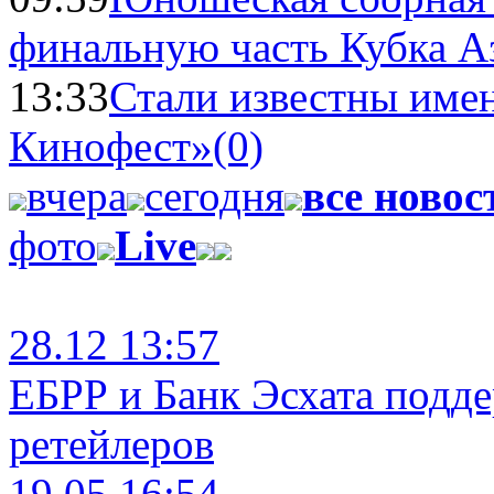
финальную часть Кубка А
13:33
Стали известны имен
Кинофест»
(0)
вчера
сегодня
все новос
фото
Live
28.12 13:57
ЕБРР и Банк Эсхата подд
ретейлеров
19.05 16:54