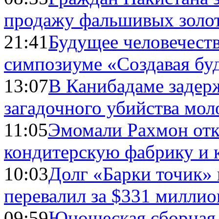
продажу фальшивых золо
21:41
Будущее человечест
симпозиуме «Создавая бу
13:07
В Канибадаме задер
загадочного убийства мо
11:05
Эмомали Рахмон отк
кондитерскую фабрику и 
10:03
Долг «Барки точик»
перевалил за $331 миллио
09:59
Юношеская сборная