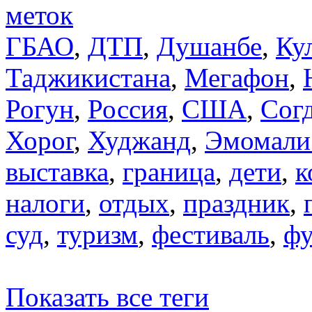
меток
ГБАО
,
ДТП
,
Душанбе
,
Ку
Таджикистана
,
Мегафон
,
Рогун
,
Россия
,
США
,
Сог
Хорог
,
Худжанд
,
Эмомали
выставка
,
граница
,
дети
,
к
налоги
,
отдых
,
праздник
,
суд
,
туризм
,
фестиваль
,
фу
Показать все теги