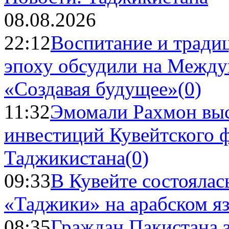
08.08.2026
22:12
Воспитание и тради
эпоху обсудили на Межд
«Создавая будущее»
(0)
11:32
Эмомали Рахмон выс
инвестиций Кувейтского ф
Таджикистана
(0)
09:33
В Кувейте состоялас
«Таджики» на арабском я
08:35
Граждан Пакистана 