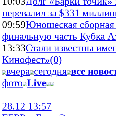
10:03
Долг «Барки точик»
перевалил за $331 миллио
09:59
Юношеская сборная
финальную часть Кубка А
13:33
Стали известны имен
Кинофест»
(0)
вчера
сегодня
все новос
фото
Live
28.12 13:57