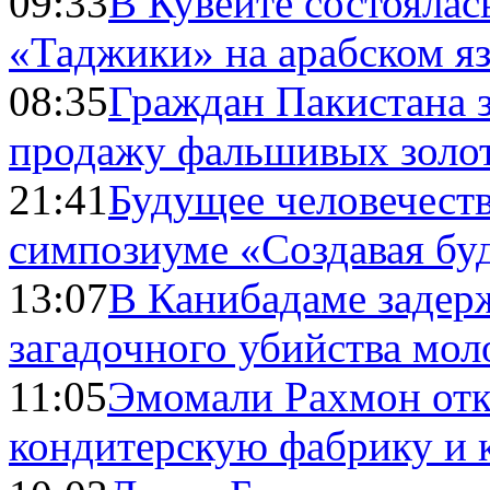
09:33
В Кувейте состоялас
«Таджики» на арабском я
08:35
Граждан Пакистана 
продажу фальшивых золо
21:41
Будущее человечест
симпозиуме «Создавая бу
13:07
В Канибадаме задер
загадочного убийства мо
11:05
Эмомали Рахмон отк
кондитерскую фабрику и 