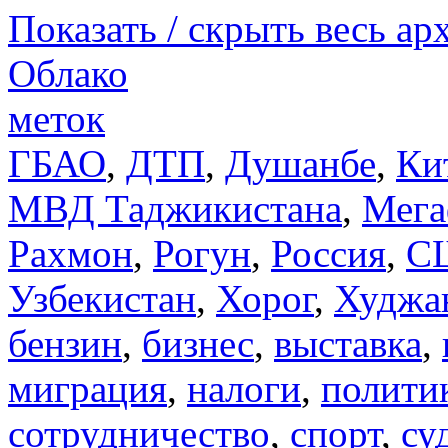
Показать / скрыть весь ар
Облако
меток
ГБАО
,
ДТП
,
Душанбе
,
Ки
МВД Таджикистана
,
Мега
Рахмон
,
Рогун
,
Россия
,
С
Узбекистан
,
Хорог
,
Худжа
бензин
,
бизнес
,
выставка
,
миграция
,
налоги
,
полити
сотрудничество
,
спорт
,
су